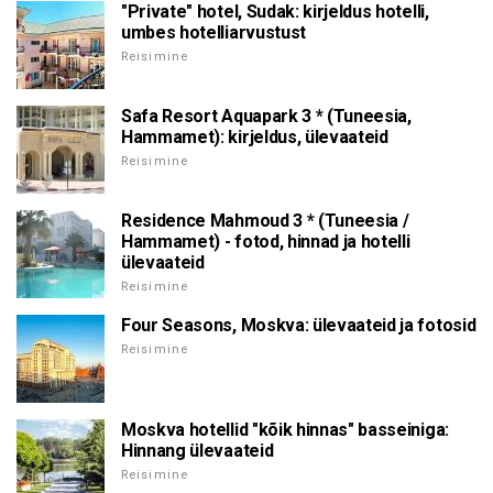
"Private" hotel, Sudak: kirjeldus hotelli,
umbes hotelliarvustust
Reisimine
Safa Resort Aquapark 3 * (Tuneesia,
Hammamet): kirjeldus, ülevaateid
Reisimine
Residence Mahmoud 3 * (Tuneesia /
Hammamet) - fotod, hinnad ja hotelli
ülevaateid
Reisimine
Four Seasons, Moskva: ülevaateid ja fotosid
Reisimine
Moskva hotellid "kõik hinnas" basseiniga:
Hinnang ülevaateid
Reisimine