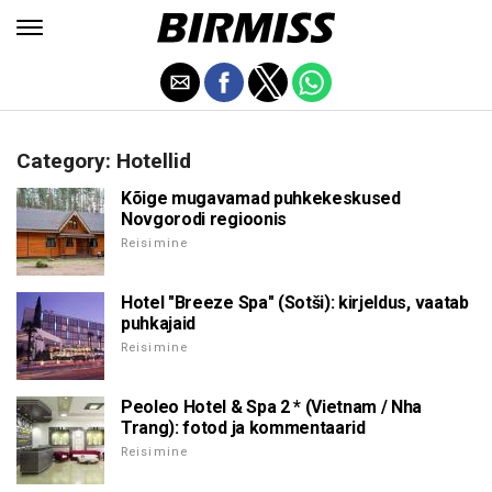
Category: Hotellid
Kõige mugavamad puhkekeskused
Novgorodi regioonis
Reisimine
Hotel "Breeze Spa" (Sotši): kirjeldus, vaatab
puhkajaid
Reisimine
Peoleo Hotel & Spa 2 * (Vietnam / Nha
Trang): fotod ja kommentaarid
Reisimine