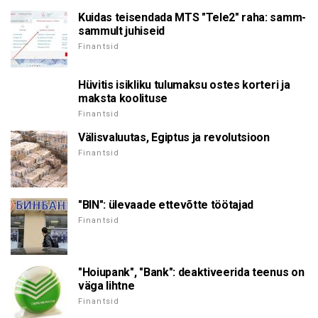
Kuidas teisendada MTS "Tele2" raha: samm-
sammult juhiseid
Finantsid
Hüvitis isikliku tulumaksu ostes korteri ja
maksta koolituse
Finantsid
Välisvaluutas, Egiptus ja revolutsioon
Finantsid
"BIN": ülevaade ettevõtte töötajad
Finantsid
"Hoiupank", "Bank": deaktiveerida teenus on
väga lihtne
Finantsid