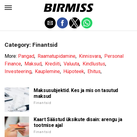
Category: Finantsid
More:
Pangad
,
Raamatupidamine
,
Kinnisvara
,
Personal
Finance
,
Maksud
,
Krediiti
,
Valuuta
,
Kindlustus
,
Investeering
,
Kauplemine
,
Hüpoteek
,
Ehitus
,
Maksusubjektid. Kes ja mis on tasutud
maksud
Finantsid
Kaart Säästud üksikute disain: arengu ja
tootmise ajal
Finantsid