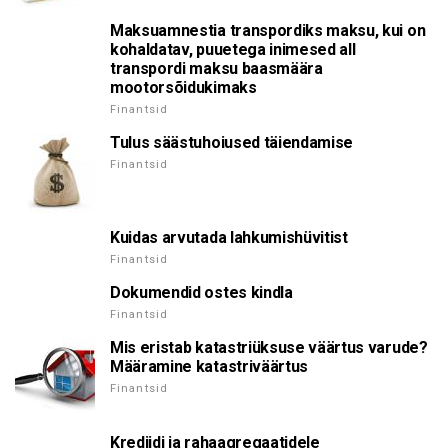
Maksuamnestia transpordiks maksu, kui on
kohaldatav, puuetega inimesed all
transpordi maksu baasmäära
mootorsõidukimaks
Finantsid
Tulus säästuhoiused täiendamise
Finantsid
Kuidas arvutada lahkumishüvitist
Finantsid
Dokumendid ostes kindla
Finantsid
Mis eristab katastriüksuse väärtus varude?
Määramine katastriväärtus
Finantsid
Krediidi ja rahaagregaatidele