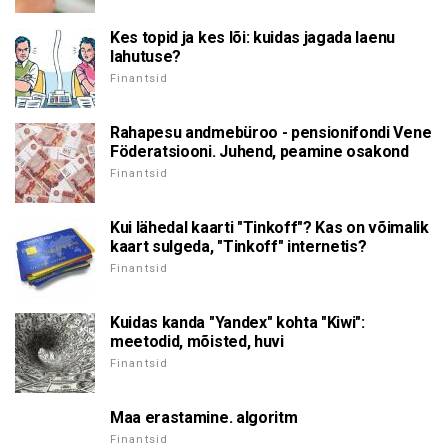
Kes topid ja kes lõi: kuidas jagada laenu
lahutuse?
Finantsid
Rahapesu andmebüroo - pensionifondi Vene
Föderatsiooni. Juhend, peamine osakond
Finantsid
Kui lähedal kaarti "Tinkoff"? Kas on võimalik
kaart sulgeda, "Tinkoff" internetis?
Finantsid
Kuidas kanda "Yandex" kohta "Kiwi":
meetodid, mõisted, huvi
Finantsid
Maa erastamine. algoritm
Finantsid