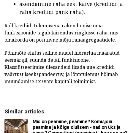
asendamine raha eest käive (krediidi ja
raha krediidi pank raha).
Roll krediidi tulemusena rakendamise oma
funktsioonide tagab kiirendus ringlusse raha, mis
omakorda on positiivne mõju rahaagregaatidele.
Põhimõte ehitus selline mudel hierarhia määratud
eesmärgil, suunda detail funktsioone.
Klassifitseerimise ülesandeid lisada uue krediidi
väärtust iseekspandeeruv, ja lõpptulemus hõlmab
muundamise seisvate kapitali toimimist.
Similar articles
Mis on peamine, peamine? Komisjoni
peamine ja kõige olulisem - nad on üks ja
sama? Committent (peamine) - kes see on?