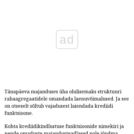
ad
Tänapäeva majanduses üha olulisemaks struktuuri
rahaagregaatidele omandada laenuvõimalused. Ja see
on otseselt sõltub vajadusest laiendada krediidi
funktsioone.
Kohta krediidikindlustuse funktsioonide nimekiri ja
nende omaduste majandusteadlased pole jõudma