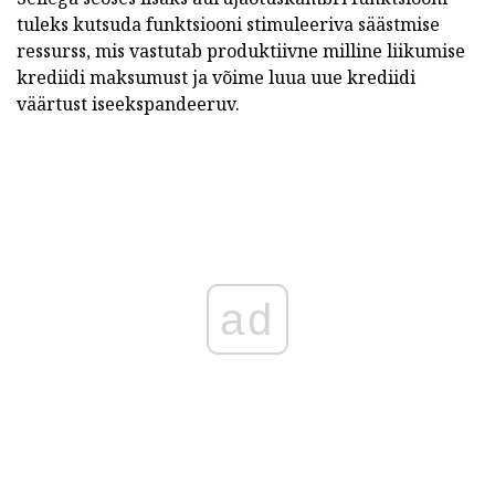
tuleks kutsuda funktsiooni stimuleeriva säästmise
ressurss, mis vastutab produktiivne milline liikumise
krediidi maksumust ja võime luua uue krediidi
väärtust iseekspandeeruv.
ad