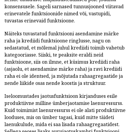
konsensusele. Sageli sarnased tunnusjooned viitavad
erinevatele funktsioonide nimed või, vastupidi,
tuvastas erinevaid funktsioone.
Näiteks tuvastatud funktsiooni asendamine märke
raha ja krediidi funktsioone ringlusse, nagu on
sedastatud, et mõlemal juhul krediidi toimib vahetub
kategooriasse. Siiski, te peaksite eraldi neid
funktsioone, siis on ilmne, et küsimus krediidi raha
(asjaolu, et asendamine märke raha) ja ravi krediidi
raha ei ole identsed, ja mõjutada rahaagregaatide ja
nende liikide osas nende koostis ja struktuur.
Iseloomustades jaotusfunktsioon kirjanduses esile
produktiivne milline ümberjaotamise laenuressurss.
Kuid toimimist laenuressurss ei ole alati produktiivne
looduses, mis on ümber tagasi, kuid mitte täideti
laenukulude, mida ei saa lisada rahaagregaatidest.
Sellega seoses lisaks aurujaotuskambri funktsiooni