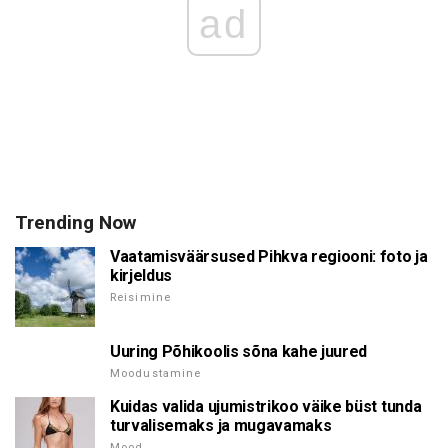
ad
Trending Now
Vaatamisväärsused Pihkva regiooni: foto ja
kirjeldus
Reisimine
Uuring Põhikoolis sõna kahe juured
Moodustamine
Kuidas valida ujumistrikoo väike büst tunda
turvalisemaks ja mugavamaks
Mood