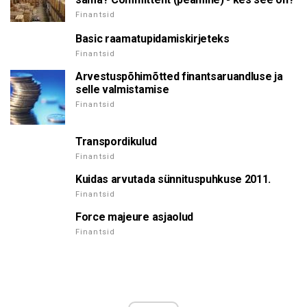
Finantsid
Basic raamatupidamiskirjeteks
Finantsid
Arvestuspõhimõtted finantsaruandluse ja
selle valmistamise
Finantsid
Transpordikulud
Finantsid
Kuidas arvutada sünnituspuhkuse 2011.
Finantsid
Force majeure asjaolud
Finantsid