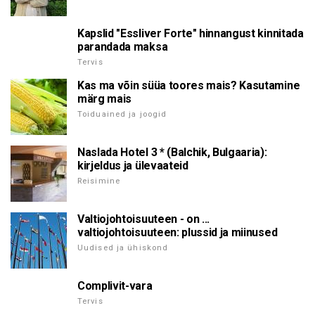
Kapslid "Essliver Forte" hinnangust kinnitada
parandada maksa
Tervis
Kas ma võin süüa toores mais? Kasutamine
märg mais
Toiduained ja joogid
Naslada Hotel 3 * (Balchik, Bulgaaria):
kirjeldus ja ülevaateid
Reisimine
Valtiojohtoisuuteen - on ...
valtiojohtoisuuteen: plussid ja miinused
Uudised ja ühiskond
Complivit-vara
Tervis