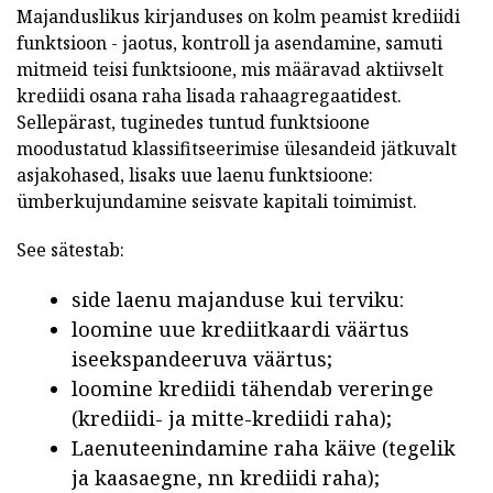
Majanduslikus kirjanduses on kolm peamist krediidi
funktsioon - jaotus, kontroll ja asendamine, samuti
mitmeid teisi funktsioone, mis määravad aktiivselt
krediidi osana raha lisada rahaagregaatidest.
Sellepärast, tuginedes tuntud funktsioone
moodustatud klassifitseerimise ülesandeid jätkuvalt
asjakohased, lisaks uue laenu funktsioone:
ümberkujundamine seisvate kapitali toimimist.
See sätestab:
side laenu majanduse kui terviku:
loomine uue krediitkaardi väärtus
iseekspandeeruva väärtus;
loomine krediidi tähendab vereringe
(krediidi- ja mitte-krediidi raha);
Laenuteenindamine raha käive (tegelik
ja kaasaegne, nn krediidi raha);