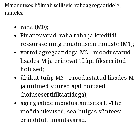
Majanduses hõlmab selliseid rahaagregaatidele,
näiteks:
raha (M0);
Finantsvarad: raha raha ja krediidi
ressursse ning nõudmiseni hoiuste (M1);
vormi agregaatidega M2 - moodustatud
lisades M ja erinevat tüüpi fikseeritud
hoiused;
ühikut tüüp M3 - moodustatud lisades M
ja mitmed suured ajal hoiused
(hoiusesertifikaatidega);
agregaatide moodustamiseks L -The
mööda üksused, sealhulgas sünteesi
eranditult finantsvarad.