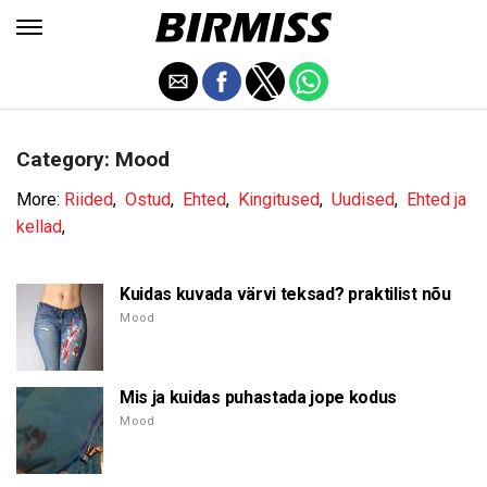
Category: Mood
More:
Riided
,
Ostud
,
Ehted
,
Kingitused
,
Uudised
,
Ehted ja
kellad
,
Kuidas kuvada värvi teksad? praktilist nõu
Mood
Mis ja kuidas puhastada jope kodus
Mood