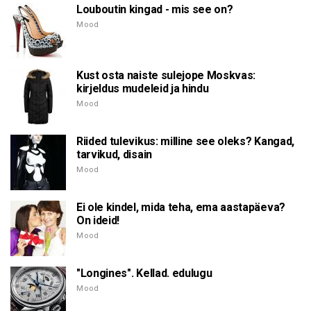
Louboutin kingad - mis see on?
Mood
Kust osta naiste sulejope Moskvas:
kirjeldus mudeleid ja hindu
Mood
Riided tulevikus: milline see oleks? Kangad,
tarvikud, disain
Mood
Ei ole kindel, mida teha, ema aastapäeva?
On ideid!
Mood
"Longines". Kellad. edulugu
Mood