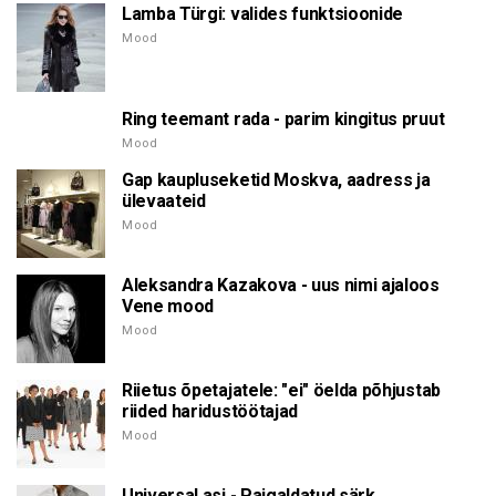
Lamba Türgi: valides funktsioonide
Mood
Ring teemant rada - parim kingitus pruut
Mood
Gap kaupluseketid Moskva, aadress ja
ülevaateid
Mood
Aleksandra Kazakova - uus nimi ajaloos
Vene mood
Mood
Riietus õpetajatele: "ei" öelda põhjustab
riided haridustöötajad
Mood
Universal asi - Paigaldatud särk