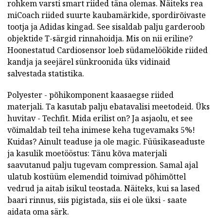
rohkem varsti smart riided täna olemas. Näiteks rea
miCoach riided suurte kaubamärkide, spordirõivaste
tootja ja Adidas kingad. See sisaldab palju garderoob
objektide T-särgid rinnahoidja. Mis on nii eriline?
Hoonestatud Cardiosensor loeb südamelöökide riided
kandja ja seejärel sünkroonida üks vidinaid
salvestada statistika.
Polyester - põhikomponent kaasaegse riided
materjali. Ta kasutab palju ebatavalisi meetodeid. Üks
huvitav - Techfit. Mida erilist on? Ja asjaolu, et see
võimaldab teil teha inimese keha tugevamaks 5%!
Kuidas? Ainult teaduse ja ole magic. Füüsikaseaduste
ja kasulik moetööstus: Tänu kõva materjali
saavutanud palju tugevam compression. Samal ajal
ulatub kostüüm elemendid toimivad põhimõttel
vedrud ja aitab isikul teostada. Näiteks, kui sa lased
baari rinnus, siis pigistada, siis ei ole üksi - saate
aidata oma särk.