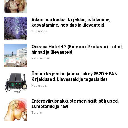
Adam puu kodus: kirjeldus, istutamine,
kasvatamine, hooldus ja ülevaateid
Kodusus
Odessa Hotel 4 * (Küpros / Protaras): fotod,
hinnad ja ülevaateid
Reisimine
Ümbertegemine jaama Lukey 852D + FAN.
Kirjeldused, ülevaateid ja tagasisidet
Kodusus
Enteroviirusnakkuste meningiit: põhjused,
sümptomid ja ravi
Tervis