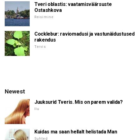
Tveri oblastis: vaatamisväärsuste
Ostashkova
Reisimine
Cocklebur: raviomadusi ja vastunäidustused
rakendus
Tervis
Newest
Juuksurid Tveris. Mis on parem valida?
Ilu
Kuidas ma saan hellalt helistada Man
Suhted