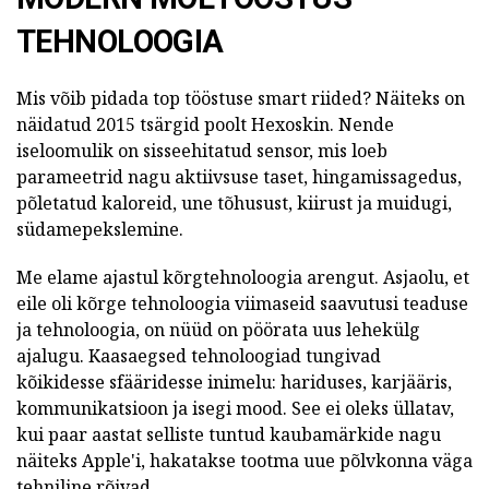
TEHNOLOOGIA
Mis võib pidada top tööstuse smart riided? Näiteks on
näidatud 2015 tsärgid poolt Hexoskin. Nende
iseloomulik on sisseehitatud sensor, mis loeb
parameetrid nagu aktiivsuse taset, hingamissagedus,
põletatud kaloreid, une tõhusust, kiirust ja muidugi,
südamepekslemine.
Me elame ajastul kõrgtehnoloogia arengut. Asjaolu, et
eile oli kõrge tehnoloogia viimaseid saavutusi teaduse
ja tehnoloogia, on nüüd on pöörata uus lehekülg
ajalugu. Kaasaegsed tehnoloogiad tungivad
kõikidesse sfääridesse inimelu: hariduses, karjääris,
kommunikatsioon ja isegi mood. See ei oleks üllatav,
kui paar aastat selliste tuntud kaubamärkide nagu
näiteks Apple'i, hakatakse tootma uue põlvkonna väga
tehniline rõivad.