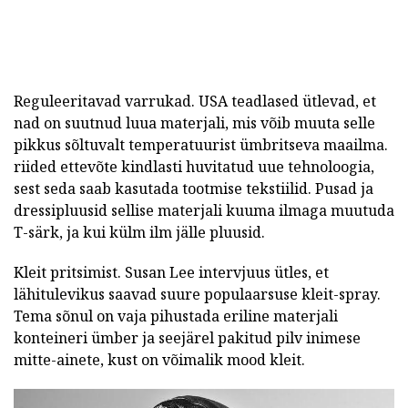
Reguleeritavad varrukad. USA teadlased ütlevad, et
nad on suutnud luua materjali, mis võib muuta selle
pikkus sõltuvalt temperatuurist ümbritseva maailma.
riided ettevõte kindlasti huvitatud uue tehnoloogia,
sest seda saab kasutada tootmise tekstiilid. Pusad ja
dressipluusid sellise materjali kuuma ilmaga muutuda
T-särk, ja kui külm ilm jälle pluusid.
Kleit pritsimist. Susan Lee intervjuus ütles, et
lähitulevikus saavad suure populaarsuse kleit-spray.
Tema sõnul on vaja pihustada eriline materjali
konteineri ümber ja seejärel pakitud pilv inimese
mitte-ainete, kust on võimalik mood kleit.