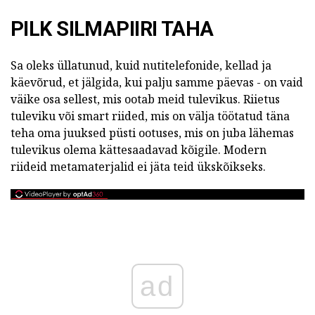
PILK SILMAPIIRI TAHA
Sa oleks üllatunud, kuid nutitelefonide, kellad ja
käevõrud, et jälgida, kui palju samme päevas - on vaid
väike osa sellest, mis ootab meid tulevikus. Riietus
tuleviku või smart riided, mis on välja töötatud täna
teha oma juuksed püsti ootuses, mis on juba lähemas
tulevikus olema kättesaadavad kõigile. Modern
riideid metamaterjalid ei jäta teid ükskõikseks.
ad