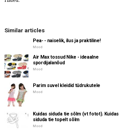
riided.
Similar articles
Pea- - naiselik, ilus ja praktiline!
Mood
Air Max tossud Nike - ideaalne
spordijalanõud
Mood
Parim suvel kleidid tüdrukutele
Mood
Kuidas siduda tie sõlm (vt fotot). Kuidas
siduda tie topelt sõlm
Mood