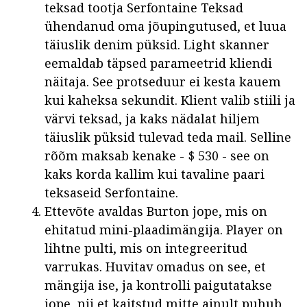
teksad tootja Serfontaine Teksad
ühendanud oma jõupingutused, et luua
täiuslik denim püksid. Light skanner
eemaldab täpsed parameetrid kliendi
näitaja. See protseduur ei kesta kauem
kui kaheksa sekundit. Klient valib stiili ja
värvi teksad, ja kaks nädalat hiljem
täiuslik püksid tulevad teda mail. Selline
rõõm maksab kenake - $ 530 - see on
kaks korda kallim kui tavaline paari
teksaseid Serfontaine.
Ettevõte avaldas Burton jope, mis on
ehitatud mini-plaadimängija. Player on
lihtne pulti, mis on integreeritud
varrukas. Huvitav omadus on see, et
mängija ise, ja kontrolli paigutatakse
jope, nii et kaitstud mitte ainult puhub