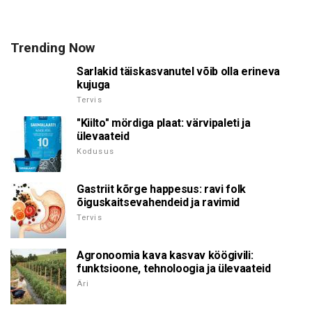
Trending Now
Sarlakid täiskasvanutel võib olla erineva
kujuga
Tervis
"Kiilto" mördiga plaat: värvipaleti ja
ülevaateid
Kodusus
Gastriit kõrge happesus: ravi folk
õiguskaitsevahendeid ja ravimid
Tervis
Agronoomia kava kasvav köögivili:
funktsioone, tehnoloogia ja ülevaateid
Äri