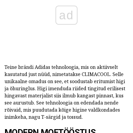
ad
Teine brändi Adidas tehnoloogia, mis on aktiivselt
kasutatud just nüüd, nimetatakse CLIMACOOL. Selle
unikaalne omadus on see, et soodustab eritumist higi
ja õhuringlus. Higi imenduda riided tingitud erilisest
hingavast materjalist siis ilmub kangast pinnast, kus
see aurustub. See tehnoloogia on edendada nende
rõivaid, mis puudutada kõige higine valdkondades
inimkeha, nagu T-särgid ja tossud.
MODERN MOETÖÖSTUS