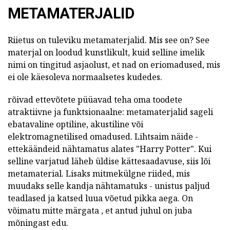
METAMATERJALID
Riietus on tuleviku metamaterjalid. Mis see on? See
materjal on loodud kunstlikult, kuid selline imelik
nimi on tingitud asjaolust, et nad on eriomadused, mis
ei ole käesoleva normaalsetes kudedes.
rõivad ettevõtete püüavad teha oma toodete
atraktiivne ja funktsionaalne: metamaterjalid sageli
ebatavaline optiline, akustiline või
elektromagnetilised omadused. Lihtsaim näide -
ettekäändeid nähtamatus alates "Harry Potter". Kui
selline varjatud läheb üldise kättesaadavuse, siis lõi
metamaterial. Lisaks mitmekülgne riided, mis
muudaks selle kandja nähtamatuks - unistus paljud
teadlased ja katsed luua võetud pikka aega. On
võimatu mitte märgata , et antud juhul on juba
mõningast edu.