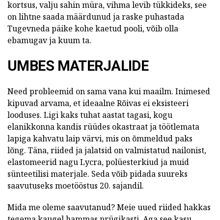
kortsus, valju sahin müra, vihma levib tükkideks, see
on lihtne saada määrdunud ja raske puhastada
Tugevneda päike kohe kaetud pooli, võib olla
ebamugav ja kuum ta.
UMBES MATERJALIDE
Need probleemid on sama vana kui maailm. Inimesed
kipuvad arvama, et ideaalne Rõivas ei eksisteeri
looduses. Ligi kaks tuhat aastat tagasi, kogu
elanikkonna kandis rüüdes okastraat ja töötlemata
lapiga kahvatu laip värvi, mis on õmmeldud paks
lõng. Täna, riided ja jalatsid on valmistatud nailonist,
elastomeerid nagu Lycra, polüesterkiud ja muid
sünteetilisi materjale. Seda võib pidada suureks
saavutuseks moetööstus 20. sajandil.
Mida me oleme saavutanud? Meie uued riided hakkas
tegema kaugel hammas prügikasti. Aga see kasu