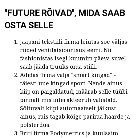
"FUTURE RÕIVAD", MIDA SAAB
OSTA SELLE
Jaapani tekstiili firma leiutas soe väljas
riided ventilatsioonisüsteemi. Nii
fashionistas isegi kuumim päeva suvel
saab jääda truuks oma stiili.
Adidas firma välja "smart kingad" -
täiesti uue kingad sport. Nende ainus
kiip on paigaldatud, määrab selle tüübi
pinnalt mis interakteerub välistald.
Sõltuvalt kiipi automaatselt jäikust
ainus, mis tagab kõige parima haarde ja
polsterdus.
Briti firma Bodymetrics ja kuulsaim