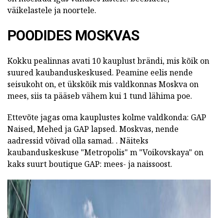
väikelastele ja noortele.
POODIDES MOSKVAS
Kokku pealinnas avati 10 kauplust brändi, mis kõik on
suured kaubanduskeskused.
Peamine eelis nende
seisukoht on, et ükskõik mis valdkonnas Moskva on
mees, siis ta pääseb vähem kui 1 tund lähima poe.
Ettevõte jagas oma kauplustes kolme valdkonda: GAP
Naised, Mehed ja GAP lapsed.
Moskvas, nende
aadressid võivad olla samad.
. Näiteks
kaubanduskeskuse "Metropolis" m "Voikovskaya" on
kaks suurt boutique GAP: mees- ja naissoost.