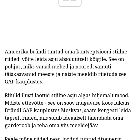
Ameerika brändi tuntud oma kontseptsiooni stiilne
riided, võite leida asju absoluutselt kõigile.
See on
põhjus, miks vanad mehed ja noored, samuti
täiskasvanud meeste ja naiste meeldib riietuda see
GAP kauplustes.
Riiulid ilusti laotud stiilne asju algas hiljemalt mood.
Mõiste ettevõtte - see on soov mugavuse koos luksus.
Brändi GAP kauplustes Moskvas, saate kergesti leida
täpselt riided, mis sobib ideaalselt täiendada oma
garderoob ja teha oma viis meeldejääv.
Peale mõne riided read loodud tuntud disainerid