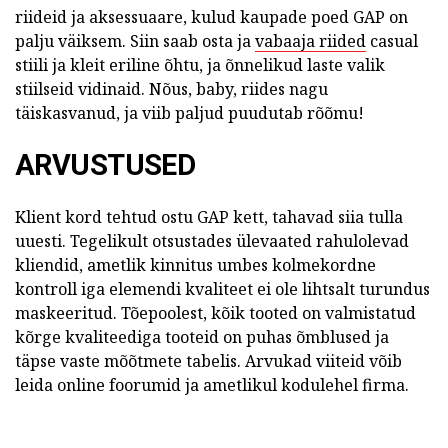
riideid ja aksessuaare, kulud kaupade poed GAP on
palju väiksem.
Siin saab osta ja
vabaaja riided
casual
stiili ja kleit eriline õhtu, ja õnnelikud laste valik
stiilseid vidinaid.
Nõus, baby, riides nagu
täiskasvanud, ja viib paljud puudutab rõõmu!
ARVUSTUSED
Klient kord tehtud ostu GAP kett, tahavad siia tulla
uuesti. Tegelikult otsustades ülevaated rahulolevad
kliendid, ametlik kinnitus umbes kolmekordne
kontroll iga elemendi kvaliteet ei ole lihtsalt turundus
maskeeritud. Tõepoolest, kõik tooted on valmistatud
kõrge kvaliteediga tooteid on puhas õmblused ja
täpse vaste mõõtmete tabelis. Arvukad viiteid võib
leida online foorumid ja ametlikul kodulehel firma.