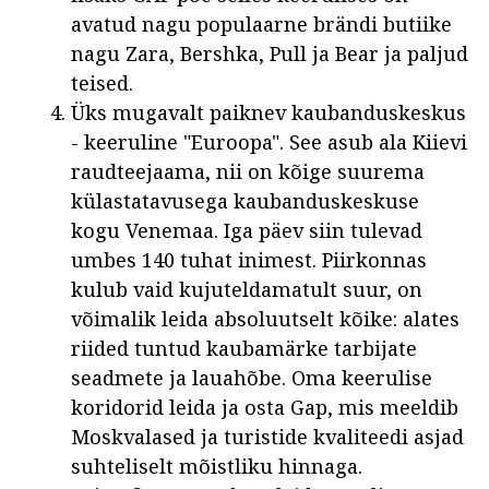
avatud nagu populaarne brändi butiike
nagu Zara, Bershka, Pull ja Bear ja paljud
teised.
Üks mugavalt paiknev kaubanduskeskus
- keeruline "Euroopa". See asub ala Kiievi
raudteejaama, nii on kõige suurema
külastatavusega kaubanduskeskuse
kogu Venemaa. Iga päev siin tulevad
umbes 140 tuhat inimest. Piirkonnas
kulub vaid kujuteldamatult suur, on
võimalik leida absoluutselt kõike: alates
riided tuntud kaubamärke tarbijate
seadmete ja lauahõbe. Oma keerulise
koridorid leida ja osta Gap, mis meeldib
Moskvalased ja turistide kvaliteedi asjad
suhteliselt mõistliku hinnaga.