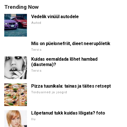
Trending Now
Vedelik vinüül autodele
Autod
Mis on püelonefriit, dieet neerupõletik
Tervis
Kuidas eemaldada lõhet hambad
(diastema)?
Tervis
Pizza tuunikala: tainas ja täites retsept
Toiduained ja joogid
Lõpetanud tukk kuidas lõigata? foto
Ilu