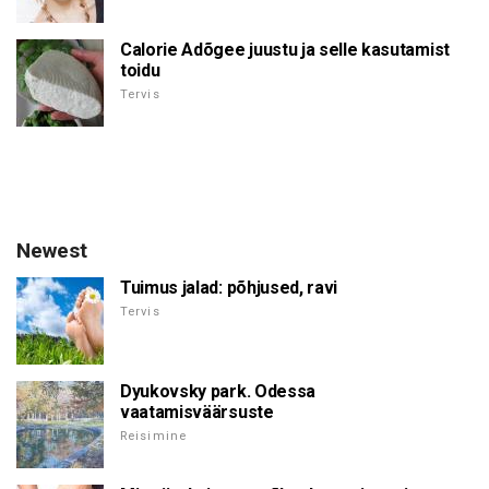
Calorie Adõgee juustu ja selle kasutamist
toidu
Tervis
Newest
Tuimus jalad: põhjused, ravi
Tervis
Dyukovsky park. Odessa
vaatamisväärsuste
Reisimine