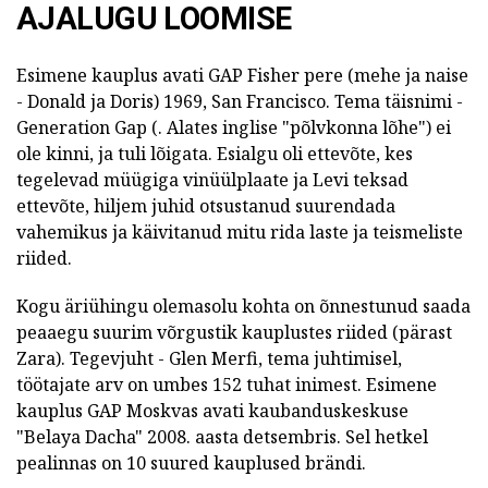
AJALUGU LOOMISE
Esimene kauplus avati GAP Fisher pere (mehe ja naise
- Donald ja Doris) 1969, San Francisco.
Tema täisnimi -
Generation Gap (. Alates inglise "põlvkonna lõhe") ei
ole kinni, ja tuli lõigata.
Esialgu oli ettevõte, kes
tegelevad müügiga vinüülplaate ja Levi teksad
ettevõte, hiljem juhid otsustanud suurendada
vahemikus ja käivitanud mitu rida laste ja teismeliste
riided.
Kogu äriühingu olemasolu kohta on õnnestunud saada
peaaegu suurim võrgustik kauplustes riided (pärast
Zara).
Tegevjuht - Glen Merfi, tema juhtimisel,
töötajate arv on umbes 152 tuhat inimest.
Esimene
kauplus GAP Moskvas avati kaubanduskeskuse
"Belaya Dacha" 2008. aasta detsembris.
Sel hetkel
pealinnas on 10 suured kauplused brändi.