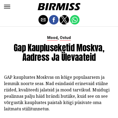
,
Mood
Ostud
Gap Kaupluseketid Moskva,
Aadress Ja Ülevaateid
GAP kauplustes Moskvas on kõige populaarsem ja
lemmik noorte seas.
Nad esindasid erinevaid stiilne
riided, kvaliteedi jalatsid ja mood tarvikud.
Muidugi
pealinnas palju häid brändi butiike, kuid see on see
võrgustik kauplustes paistab kõigi püsivate oma
laitmatu stiilitunnetus.