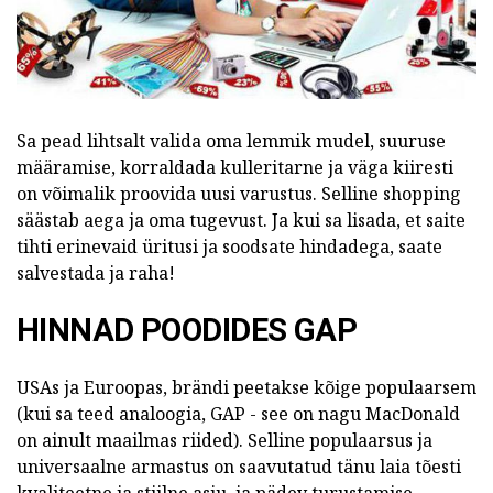
Sa pead lihtsalt valida oma lemmik mudel, suuruse
määramise, korraldada kulleritarne ja väga kiiresti
on võimalik proovida uusi varustus.
Selline shopping
säästab aega ja oma tugevust.
Ja kui sa lisada, et saite
tihti erinevaid üritusi ja soodsate hindadega, saate
salvestada ja raha!
HINNAD POODIDES GAP
USAs ja Euroopas, brändi peetakse kõige populaarsem
(kui sa teed analoogia, GAP - see on nagu MacDonald
on ainult maailmas riided).
Selline populaarsus ja
universaalne armastus on saavutatud tänu laia tõesti
kvaliteetne ja stiilne asju, ja pädev turustamise