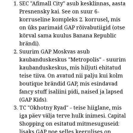
SEC "Afimall City" asub kesklinnas, aasta
Presnensky kai. See on suur 6-
korruseline kompleks 2. korrusel, mis
on üks parimaid GAP rõivabutiigid (otse
kõrval sama kuulus Banana Republic
brändi).
Suurim GAP Moskvas asub
kaubanduskeskus "Metropolis" - suurim
kaubanduskeskus, mis hiljuti ehitatud
teise tiiva. On avatud nii palju kui kolm
boutique brändid GAP, mis esindavad
fancy stuff isaliini pidi, naised ja lapsed
(GAP Kids).
TC "Okhotny Ryad" - teise hiiglane, mis
iga päev välja terve hulk inimesi. Capital
Shopping on esitatud mitmesuguseid:
lisaks GAP poe selles keerulises on