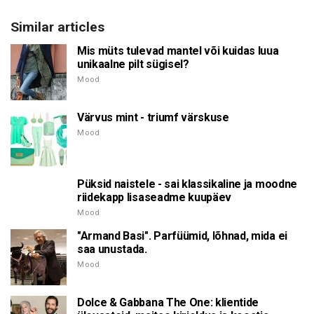
Similar articles
Mis müts tulevad mantel või kuidas luua
unikaalne pilt sügisel?
Mood
Värvus mint - triumf värskuse
Mood
Püksid naistele - sai klassikaline ja moodne
riidekapp lisaseadme kuupäev
Mood
"Armand Basi". Parfüümid, lõhnad, mida ei
saa unustada.
Mood
Dolce & Gabbana The One: klientide