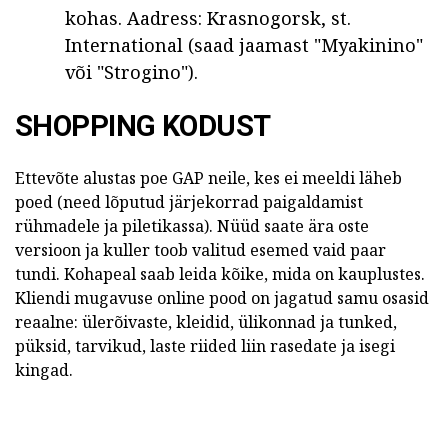
kohas. Aadress: Krasnogorsk, st.
International (saad jaamast "Myakinino"
või "Strogino").
SHOPPING KODUST
Ettevõte alustas poe GAP neile, kes ei meeldi läheb
poed (need lõputud järjekorrad paigaldamist
rühmadele ja piletikassa).
Nüüd saate ära oste
versioon ja kuller toob valitud esemed vaid paar
tundi.
Kohapeal saab leida kõike, mida on kauplustes.
Kliendi mugavuse online pood on jagatud samu osasid
reaalne: ülerõivaste, kleidid, ülikonnad ja tunked,
püksid, tarvikud, laste riided liin rasedate ja isegi
kingad.