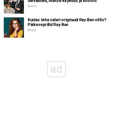
ülevaateid, maitse kirjeldus ja koostis
Mood
Kuidas teha vahet originaali Ray-Ban võlts?
Päikeseprillid Ray-Ban
Mood
ad