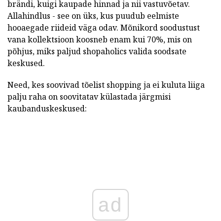
brändi, kuigi kaupade hinnad ja nii vastuvõetav.
Allahindlus - see on üks, kus puudub eelmiste
hooaegade riideid väga odav. Mõnikord soodustust
vana kollektsioon koosneb enam kui 70%, mis on
põhjus, miks paljud shopaholics valida soodsate
keskused.
Need, kes soovivad tõelist shopping ja ei kuluta liiga
palju raha on soovitatav külastada järgmisi
kaubanduskeskused:
ad