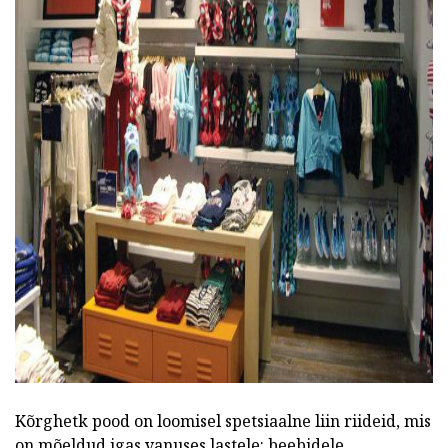
ad
Kõrghetk pood on loomisel spetsiaalne liin riideid, mis
on mõeldud igas vanuses lastele: beebidele,