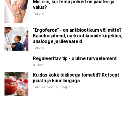
Mis siis, kui tema põlved on paistes ja
valus?
Tervis
"Ergoferon" - on antibiootikum või mitte?
Kasutusjuhend, narkootikumide kirjeldus,
analooge ja ülevaateid
Tervis
Reguleeritav tip - oluline turvaelement
Autod
Kuidas kokk täidisega tomatid? Retsept
juustu ja küüslauguga
Toiduained ja joogid