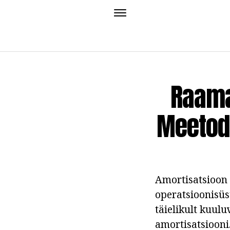
Raama
Meetodi
Amortisatsioon
operatsioonisüs
täielikult kuulu
amortisatsiooni