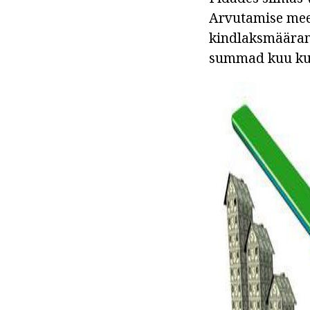
Arvutamise meet
kindlaksmääram
summad kuu ku