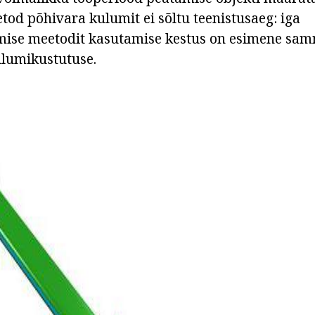
od põhivara kulumit ei sõltu teenistusaeg: iga
ise meetodit kasutamise kestus on esimene sa
lumikustutuse.