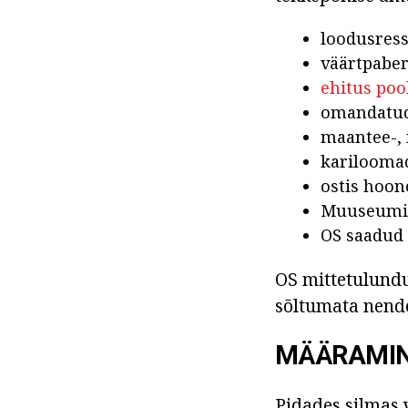
loodusress
väärtpaber
ehitus pool
omandatud 
maantee-,
karilooma
ostis hoon
Muuseumi e
OS saadud 
OS mittetulundu
sõltumata nende
MÄÄRAMIN
Pidades silmas 