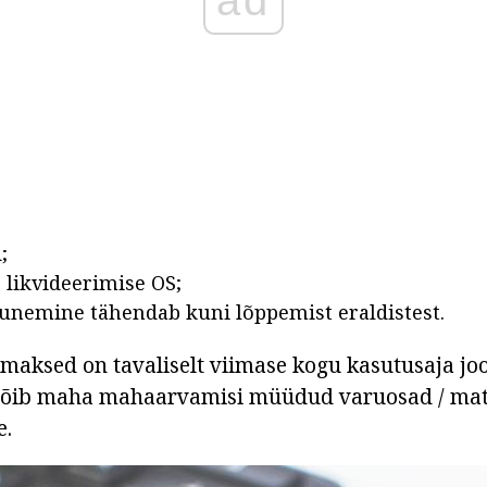
ad
;
likvideerimise OS;
gunemine tähendab kuni lõppemist eraldistest.
maksed on tavaliselt viimase kogu kasutusaja joo
võib maha mahaarvamisi müüdud varuosad / mate
e.