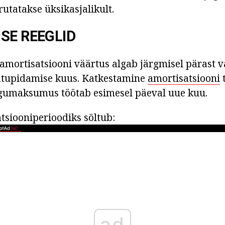
rutatakse üksikasjalikult.
SE REEGLID
ortisatsiooni väärtus algab järgmisel pärast v
tupidamise kuus. Katkestamine
amortisatsiooni
umaksumus töötab esimesel päeval uue kuu.
siooniperioodiks sõltub: