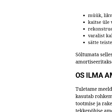
müük, likv
kaitse üle 
rekonstru
varalist k
sätte teis
Sõltumata selle
amortiseeritakse
OS ILMA A
Tuletame meelde
kasutab rohkem 
tootmise ja rak
tekkepõhise amo