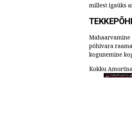
millest igaüks a
TEKKEPÕHI
Mahaarvamine am
põhivara raama
kogunemine kog
Kokku Amortisat