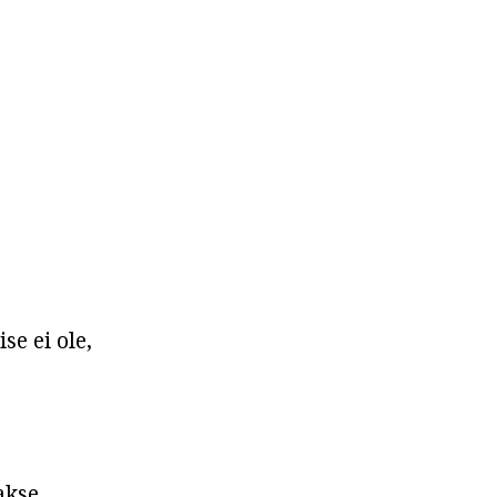
e ei ole,
akse.