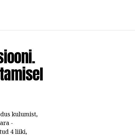
iooni.
utamisel
adus kulumist,
ara -
d 4 liiki,