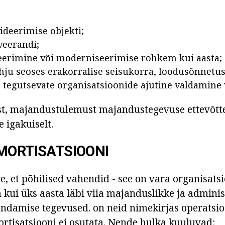
ideerimise objekti;
veerandi;
eerimine või moderniseerimise rohkem kui aasta;
ahju seoses erakorralise seisukorra, loodusõnnetus
te tegutsevate organisatsioonide ajutine valdamine
st, majandustulemust majandustegevuse ettevõtt
 igakuiselt.
MORTISATSIOONI
, et põhilised vahendid - see on vara organisats
kui üks aasta läbi viia majanduslikke ja administ
endamise tegevused. on neid nimekirjas operatsi
rtisatsiooni ei osutata. Nende hulka kuuluvad: