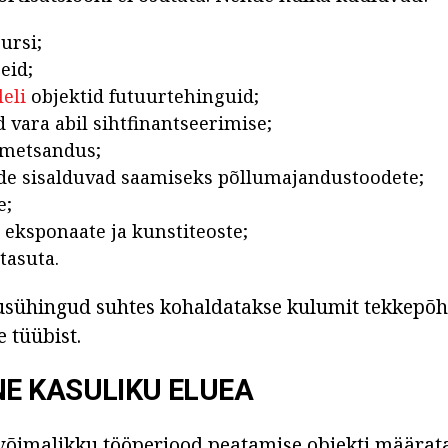
ursi;
eid;
eli
objektid futuurtehinguid;
vara abil sihtfinantseerimise;
 metsandus;
de sisalduvad saamiseks põllumajandustoodete;
e;
ksponaate ja kunstiteoste;
tasuta.
sühingud suhtes kohaldatakse kulumit tekkepõhis
 tüübist.
E KASULIKU ELUEA
võimalikku tööperiood peatamise objekti määrat