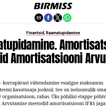
Finantsid
Raamatupidamine
,
tupidamine. Amortisats
d Amortisatsiooni Arv
 - korrapärast vähendamine esialgne maksumus
teemi kasutusaja jooksul. See on iseloomulik om
v organisatsioon, rahas. Üks põhilisi etappe põhiv
. Arvutamise meetodid amortisatsiooni IFRS jagatu