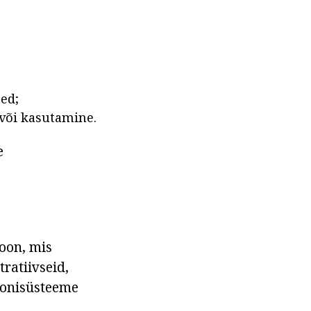
ed;
 või kasutamine.
e
ioon, mis
ratiivseid,
oonisüsteeme