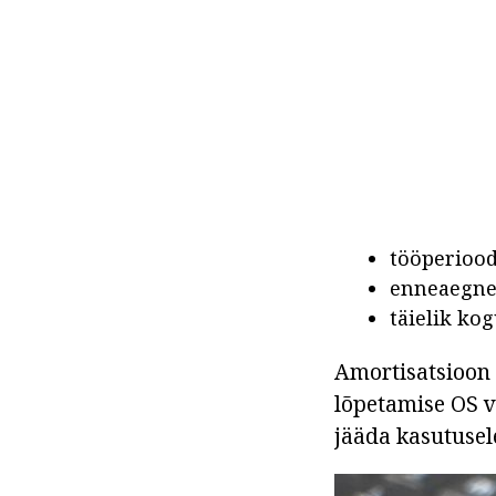
tööperiood
enneaegne 
täielik ko
Amortisatsioon 
lõpetamise OS 
jääda kasutusel