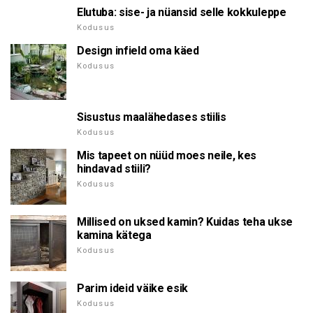
Elutuba: sise- ja nüansid selle kokkuleppe
Kodusus
Design infield oma käed
Kodusus
Sisustus maalähedases stiilis
Kodusus
Mis tapeet on nüüd moes neile, kes
hindavad stiili?
Kodusus
Millised on uksed kamin? Kuidas teha ukse
kamina kätega
Kodusus
Parim ideid väike esik
Kodusus