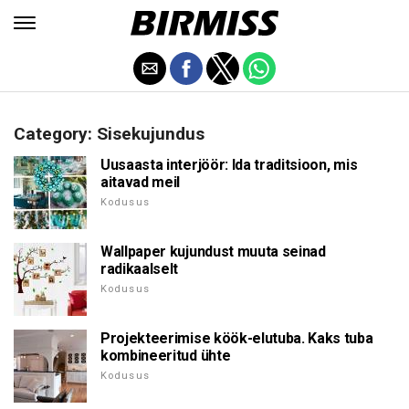
Category: Sisekujundus
Uusaasta interjöör: Ida traditsioon, mis
aitavad meil
Kodusus
Wallpaper kujundust muuta seinad
radikaalselt
Kodusus
Projekteerimise köök-elutuba. Kaks tuba
kombineeritud ühte
Kodusus