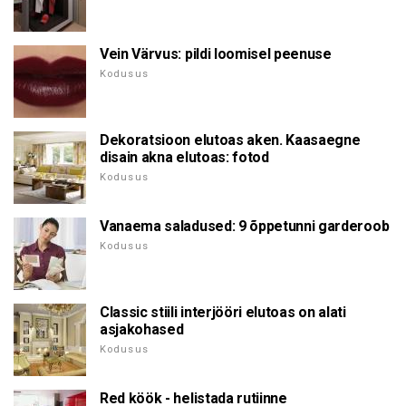
Vein Värvus: pildi loomisel peenuse
Kodusus
Dekoratsioon elutoas aken. Kaasaegne
disain akna elutoas: fotod
Kodusus
Vanaema saladused: 9 õppetunni garderoob
Kodusus
Classic stiili interjööri elutoas on alati
asjakohased
Kodusus
Red köök - helistada rutiinne