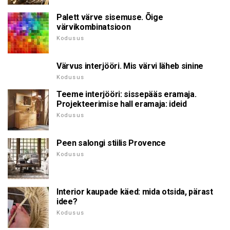
Palett värve sisemuse. Õige
värvikombinatsioon
Kodusus
Värvus interjööri. Mis värvi läheb sinine
Kodusus
Teeme interjööri: sissepääs eramaja.
Projekteerimise hall eramaja: ideid
Kodusus
Peen salongi stiilis Provence
Kodusus
Interior kaupade käed: mida otsida, pärast
idee?
Kodusus