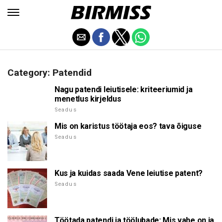
Category: Patendid
Nagu patendi leiutisele: kriteeriumid ja
menetlus kirjeldus
Seadus
Mis on karistus töötaja eos? tava õiguse
Seadus
Kus ja kuidas saada Vene leiutise patent?
Seadus
Töötada patendi ja töölubade: Mis vahe on ja