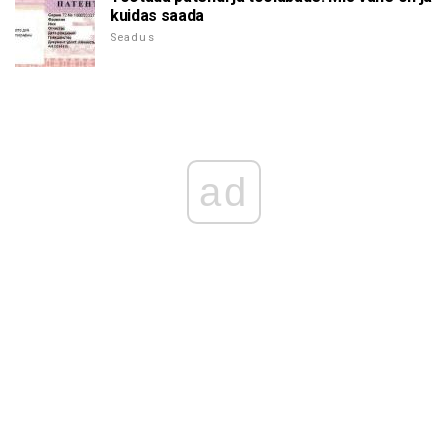
kuidas saada
Seadus
ad