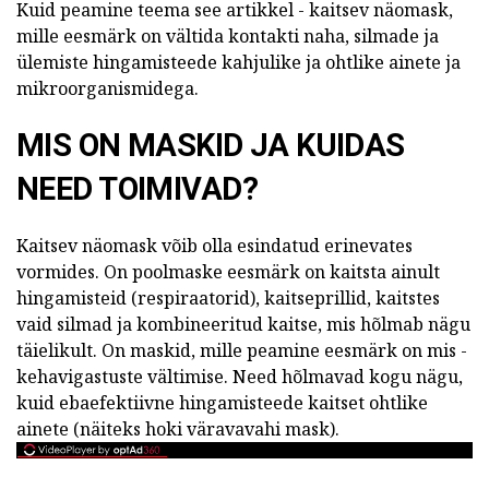
Kuid peamine teema see artikkel - kaitsev näomask,
mille eesmärk on vältida kontakti naha, silmade ja
ülemiste hingamisteede kahjulike ja ohtlike ainete ja
mikroorganismidega.
MIS ON MASKID JA KUIDAS
NEED TOIMIVAD?
Kaitsev näomask võib olla esindatud erinevates
vormides. On poolmaske eesmärk on kaitsta ainult
hingamisteid (respiraatorid), kaitseprillid, kaitstes
vaid silmad ja kombineeritud kaitse, mis hõlmab nägu
täielikult. On maskid, mille peamine eesmärk on mis -
kehavigastuste vältimise. Need hõlmavad kogu nägu,
kuid ebaefektiivne hingamisteede kaitset ohtlike
ainete (näiteks hoki väravavahi mask).