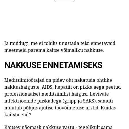
Ja muidugi, me ei tohiks unustada teisi ennetavaid
meetmeid parema kaitse võimaliku nakkuse.
NAKKUSE ENNETAMISEKS
Meditsiinitöötajad on pidev oht nakatuda ohtlike
nakkushaiguste. AIDS, hepatiit on pikka aega peetud
professionaalset meditsiinilist haigusi. Levivate
infektsioonide piiskadega (gripp ja SARS), samuti
muutub põhjus ajutise töövõimetuse arstid. Kuidas
kaitsta end?
Kaitsev näomask nakkuse vastu - tegelikult sama