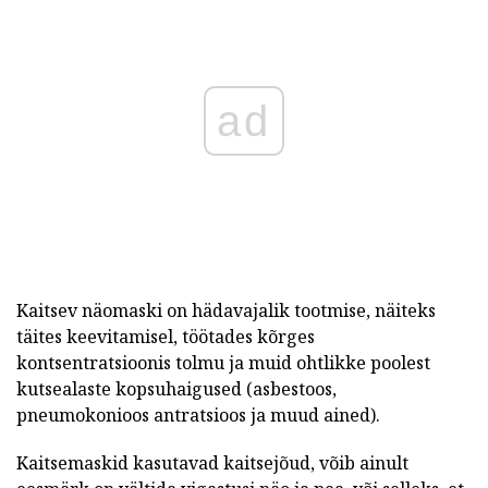
ad
Kaitsev näomaski on hädavajalik tootmise, näiteks
täites keevitamisel, töötades kõrges
kontsentratsioonis tolmu ja muid ohtlikke poolest
kutsealaste kopsuhaigused (asbestoos,
pneumokonioos antratsioos ja muud ained).
Kaitsemaskid kasutavad kaitsejõud, võib ainult