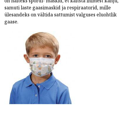
on näiteks spordi- maskid, et kaitsta inimest kahju,
samuti laste gaasimaskid ja respiraatorid, mille
ülesandeks on vältida sattumist valguses eluohtlik
gaase.