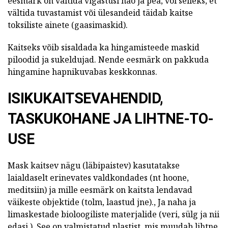
eesmärk on vältida vigastusi näo ja pea, või selleks, et
vältida tuvastamist või ülesandeid täidab kaitse
toksiliste ainete (gaasimaskid).
Kaitseks võib sisaldada ka hingamisteede maskid
piloodid ja sukeldujad. Nende eesmärk on pakkuda
hingamine hapnikuvabas keskkonnas.
ISIKUKAITSEVAHENDID,
TASKUKOHANE JA LIHTNE-TO-
USE
Mask kaitsev nägu (läbipaistev) kasutatakse
laialdaselt erinevates valdkondades (nt hoone,
meditsiin) ja mille eesmärk on kaitsta lendavad
väikeste objektide (tolm, laastud jne)., Ja naha ja
limaskestade bioloogiliste materjalide (veri, sülg ja nii
edasi.). See on valmistatud plastist, mis muudab lihtne