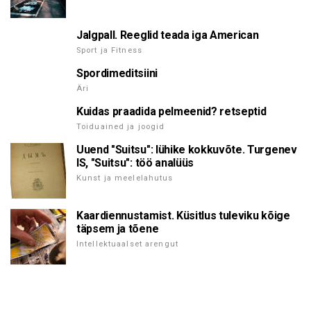
Jalgpall. Reeglid teada iga American
Sport ja Fitness
Spordimeditsiini
Äri
Kuidas praadida pelmeenid? retseptid
Toiduained ja joogid
Uuend "Suitsu": lühike kokkuvõte. Turgenev
IS, "Suitsu": töö analüüs
Kunst ja meelelahutus
Kaardiennustamist. Küsitlus tuleviku kõige
täpsem ja tõene
Intellektuaalset arengut