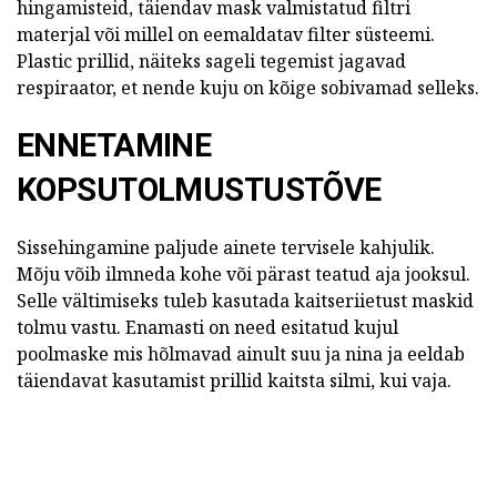
hingamisteid, täiendav mask valmistatud filtri
materjal või millel on eemaldatav filter süsteemi.
Plastic prillid, näiteks sageli tegemist jagavad
respiraator, et nende kuju on kõige sobivamad selleks.
ENNETAMINE
KOPSUTOLMUSTUSTÕVE
Sissehingamine paljude ainete tervisele kahjulik.
Mõju võib ilmneda kohe või pärast teatud aja jooksul.
Selle vältimiseks tuleb kasutada kaitseriietust maskid
tolmu vastu. Enamasti on need esitatud kujul
poolmaske mis hõlmavad ainult suu ja nina ja eeldab
täiendavat kasutamist prillid kaitsta silmi, kui vaja.