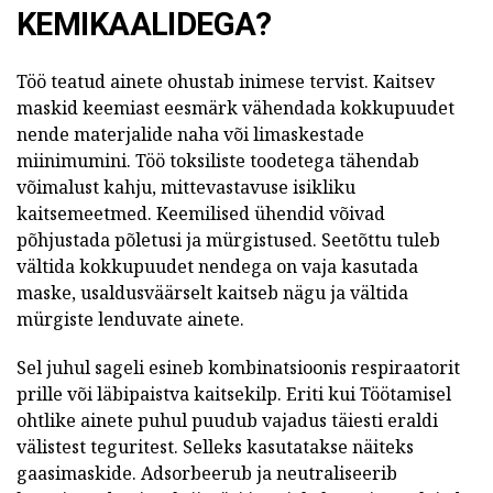
KEMIKAALIDEGA?
Töö teatud ainete ohustab inimese tervist. Kaitsev
maskid keemiast eesmärk vähendada kokkupuudet
nende materjalide naha või limaskestade
miinimumini. Töö toksiliste toodetega tähendab
võimalust kahju, mittevastavuse isikliku
kaitsemeetmed. Keemilised ühendid võivad
põhjustada põletusi ja mürgistused. Seetõttu tuleb
vältida kokkupuudet nendega on vaja kasutada
maske, usaldusväärselt kaitseb nägu ja vältida
mürgiste lenduvate ainete.
Sel juhul sageli esineb kombinatsioonis respiraatorit
prille või läbipaistva kaitsekilp. Eriti kui Töötamisel
ohtlike ainete puhul puudub vajadus täiesti eraldi
välistest teguritest. Selleks kasutatakse näiteks
gaasimaskide. Adsorbeerub ja neutraliseerib