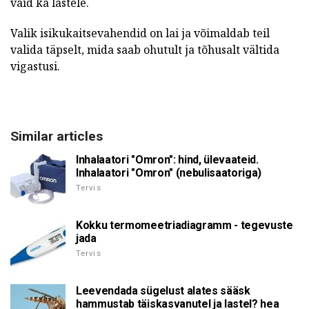
vaid ka lastele.
Valik isikukaitsevahendid on lai ja võimaldab teil
valida täpselt, mida saab ohutult ja tõhusalt vältida
vigastusi.
Similar articles
Inhalaatori "Omron": hind, ülevaateid.
Inhalaatori "Omron" (nebulisaatoriga)
Tervis
Kokku termomeetriadiagramm - tegevuste
jada
Tervis
Leevendada sügelust alates sääsk
hammustab täiskasvanutel ja lastel? hea