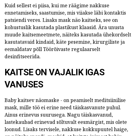
Kuid sellest ei piisa, kui me räägime nakkuse
ennetamiseks, saastumise, mis viiakse läbi kontaktis
patsiendi veres. Lisaks mask näo kaitseks, see on
kohustuslik kasutada plastikust klaasid. Ära unusta
muude kaitsemeetmete, näiteks kasutada ühekordselt
kasutatavaid kindaid, käte pesemine, kirurgiliste ja
eemaldatav põll Töörõivaste regulaarselt
desinfitseerida.
KAITSE ON VAJALIK IGAS
VANUSES
Baby kaitsev näomaske - on peamiselt meditsiinilise
mask, mille töö ei erine need täiskasvanute puhul.
Ainus erinevus suurusega. Nagu täiskasvanud,
lastekaubad erinevad sõltuvalt eesmärgist, mis olete
loonud. Lisaks tervisele, nakkuse kokkupuutel haige,