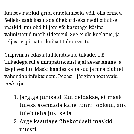
Kaitsev maskid gripi ennetamiseks võib olla erinev.
Selleks saab kasutada ühekordseks meditsiinilise
maskid, mis olid hiljem või kasutage käsitsi
valmistatud marli sidemeid. See ei ole keelatud, ja
seljas respiraator kaitset tolmu vastu.
Gripiviirus edastatud lenduvate tilkade, t. E.
Tilkadega sülje inimpatsiendist ajal aevastamine ja
isegi vestlus. Maski kandes katta suu ja nina oluliselt
vähendab infektsiooni. Peaasi - järgima teatavaid
eeskirju:
Järgige juhiseid. Kui öeldakse, et mask
tuleks asendada kahe tunni jooksul, siis
tuleb teha just seda.
Ärge kasutage ühekordselt maskid
uuesti.