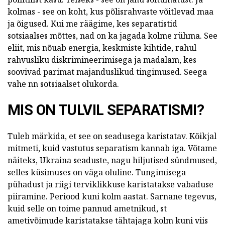
kolmas - see on koht, kus põlisrahvaste võitlevad maa
ja õigused. Kui me räägime, kes separatistid
sotsiaalses mõttes, nad on ka jagada kolme rühma. See
eliit, mis nõuab energia, keskmiste kihtide, rahul
rahvusliku diskrimineerimisega ja madalam, kes
soovivad parimat majanduslikud tingimused. Seega
vahe nn sotsiaalset olukorda.
MIS ON TULVIL SEPARATISMI?
Tuleb märkida, et see on seadusega karistatav. Kõikjal
mitmeti, kuid vastutus separatism kannab iga. Võtame
näiteks, Ukraina seaduste, nagu hiljutised sündmused,
selles küsimuses on väga oluline. Tungimisega
pühadust ja riigi terviklikkuse karistatakse vabaduse
piiramine. Periood kuni kolm aastat. Sarnane tegevus,
kuid selle on toime pannud ametnikud, st
ametivõimude karistatakse tähtajaga kolm kuni viis