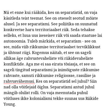
Nii et enne kui rääkida, kes on separatistid, on vaja
käsitleda teist teemat. See on otseselt seotud mõiste
alusel. Ja see separatismi. See poliitika on suunatud
konkreetse haru territoriaalset riik. Seda tehakse
selleks, et luua uus iseseisev riik või saada staatuse lai
autonoomia. Tuleb märkida, et separatism - see on
see, mida viib rikkumise territoriaalset terviklikkust
ja ühtsust riigi. Kogemus näitab, et see on sageli
allikas äge rahvustevaheliste või riikidevaheliste
konfliktide. Aga me ei saa eirata tõsiasja, et see on
sageli tingitud separatismi ja inimõiguste rikkumise
rahvaste, samuti rikkumise religioosse, rassilise ja
rahvusvähemusi.
Kes on separatistid sel juhul? Siin
nad olla võitlejaid õiglus. Separatismi antud juhul
mängib olulist rolli. On vaja meenutada puhul
võitluses ikke kolonialismi tekke suunas uus Riikide
Young.