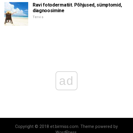
Ravi fotodermatiit. Põhjused, sümptomid,
diagnoosimine
Tervis
ad
Copyright © 2018 et.birmiss.com. Theme powered by
WordPress.