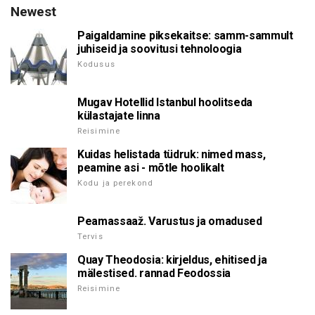
Newest
Paigaldamine piksekaitse: samm-sammult
juhiseid ja soovitusi tehnoloogia
Kodusus
Mugav Hotellid Istanbul hoolitseda
külastajate linna
Reisimine
Kuidas helistada tüdruk: nimed mass,
peamine asi - mõtle hoolikalt
Kodu ja perekond
Peamassaaž. Varustus ja omadused
Tervis
Quay Theodosia: kirjeldus, ehitised ja
mälestised. rannad Feodossia
Reisimine