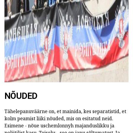
NÕUDED
Tähelepanuväärne on, et mainida, kes separatistid, et
kolm peamist liiki nõuded, mis on esitatud neid.
Esimene - nõue uschemlonnyh majanduslikku ja
poliitilist kasu. Teiseks - see on janu sõltumatust. Ja