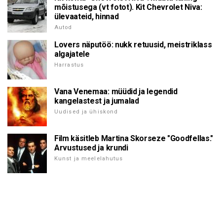
mõistusega (vt fotot). Kit Chevrolet Niva:
ülevaateid, hinnad
Autod
Lovers näputöö: nukk retuusid, meistriklass
algajatele
Harrastus
Vana Venemaa: müüdid ja legendid
kangelastest ja jumalad
Uudised ja ühiskond
Film käsitleb Martina Skorseze "Goodfellas."
Arvustused ja krundi
Kunst ja meelelahutus