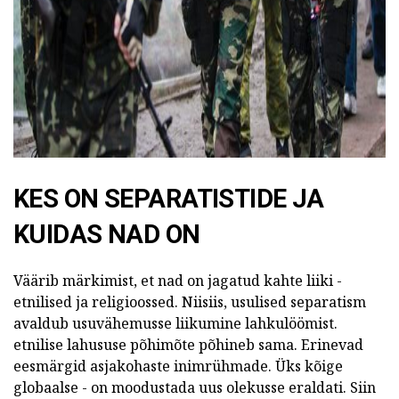
ad
KES ON SEPARATISTIDE JA
KUIDAS NAD ON
Väärib märkimist, et nad on jagatud kahte liiki -
etnilised ja religioossed. Niisiis, usulised separatism
avaldub usuvähemusse liikumine lahkulöömist.
etnilise lahususe põhimõte põhineb sama. Erinevad
eesmärgid asjakohaste inimrühmade. Üks kõige
globaalse - on moodustada uus olekusse eraldati. Siin