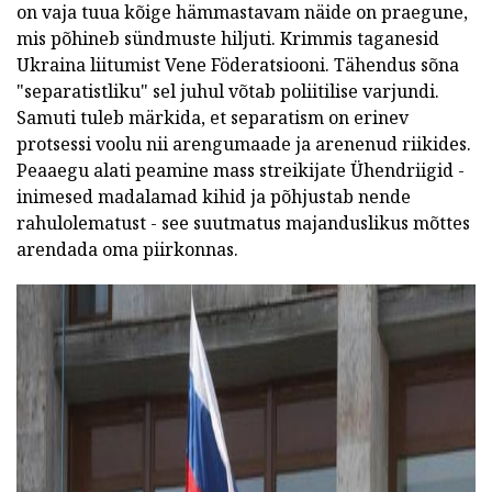
on vaja tuua kõige hämmastavam näide on praegune,
mis põhineb sündmuste hiljuti. Krimmis taganesid
Ukraina liitumist Vene Föderatsiooni. Tähendus sõna
"separatistliku" sel juhul võtab poliitilise varjundi.
Samuti tuleb märkida, et separatism on erinev
protsessi voolu nii arengumaade ja arenenud riikides.
Peaaegu alati peamine mass streikijate Ühendriigid -
inimesed madalamad kihid ja põhjustab nende
rahulolematust - see suutmatus majanduslikus mõttes
arendada oma piirkonnas.