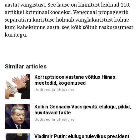
aastat vangistust. See lause on kinnitust leidnud 110.
artikkel kriminaalkoodeksi. Venemaal propageerib
separatism karistuse hõlmab vanglakaristust kolme
kuni kahekümne aasta, see kõik sõltub raskusastmest
kuritegu.
Similar articles
Korruptsioonivastane võitlus Hiinas:
meetodid, kogemused
Uudised ja ühiskond
Kolbin Gennadiy Vassiljevitš: elulugu, pildid,
huvitavaid fakte
Uudised ja ühiskond
Vladimir Putin: elulugu tulevikus president