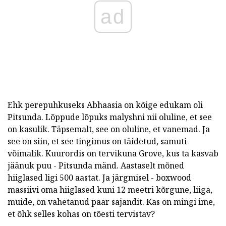
ad
Ehk perepuhkuseks Abhaasia on kõige edukam oli
Pitsunda. Lõppude lõpuks malyshni nii oluline, et see
on kasulik. Täpsemalt, see on oluline, et vanemad. Ja
see on siin, et see tingimus on täidetud, samuti
võimalik. Kuurordis on tervikuna Grove, kus ta kasvab
jäänuk puu - Pitsunda mänd. Aastaselt mõned
hiiglased ligi 500 aastat. Ja järgmisel - boxwood
massiivi oma hiiglased kuni 12 meetri kõrgune, liiga,
muide, on vahetanud paar sajandit. Kas on mingi ime,
et õhk selles kohas on tõesti tervistav?