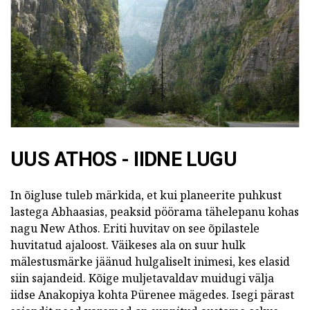
UUS ATHOS - IIDNE LUGU
In õigluse tuleb märkida, et kui planeerite puhkust
lastega Abhaasias, peaksid pöörama tähelepanu kohas
nagu New Athos. Eriti huvitav on see õpilastele
huvitatud ajaloost. Väikeses ala on suur hulk
mälestusmärke jäänud hulgaliselt inimesi, kes elasid
siin sajandeid. Kõige muljetavaldav muidugi välja
iidse Anakopiya kohta Pürenee mägedes. Isegi pärast