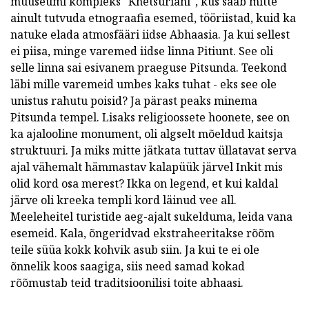
muuseumi kompleks "Khetsuriani", kus saab mitte
ainult tutvuda etnograafia esemed, tööriistad, kuid ka
natuke elada atmosfääri iidse Abhaasia. Ja kui sellest
ei piisa, minge varemed iidse linna Pitiunt. See oli
selle linna sai esivanem praeguse Pitsunda. Teekond
läbi mille varemeid umbes kaks tuhat - eks see ole
unistus rahutu poisid? Ja pärast peaks minema
Pitsunda tempel. Lisaks religioossete hoonete, see on
ka ajalooline monument, oli algselt mõeldud kaitsja
struktuuri. Ja miks mitte jätkata tuttav üllatavat serva
ajal vähemalt hämmastav kalapüük järvel Inkit mis
olid kord osa merest? Ikka on legend, et kui kaldal
järve oli kreeka templi kord läinud vee all.
Meeleheitel turistide aeg-ajalt sukelduma, leida vana
esemeid. Kala, õngeridvad ekstraheeritakse rõõm
teile süüa kokk kohvik asub siin. Ja kui te ei ole
õnnelik koos saagiga, siis need samad kokad
rõõmustab teid traditsioonilisi toite abhaasi.