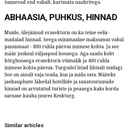
tunnevad end vabalt, kartmata naabritega.
ABHAASIA, PUHKUS, HINNAD
Muide, ülejäänud erasektoris on ka teine eelis -
madalad hinnad. Seega minimaalne maksumus vabal
pansionaat - 800 rubla päevas inimese kohta. Ja see
määr jooksul väljaspool hooaega. Aga saada koht
kõrghooaega erasektoris võimalik ja 400 rubla
inimese kohta päevas. Turgudel leiad lihtsalt midagi.
See on ainult vaja teada, kus ja mida osta. Näiteks
jaekaupluste lähedal hotellide ja sanatooriumide
hinnad on arvutatud turiste ja peaaegu kaks korda
sarnase kauba juures Keskturg.
Similar articles