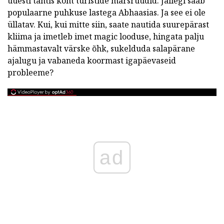
uuesti tähtis koht turistide marsruudid. Jällegi saab
populaarne puhkuse lastega Abhaasias. Ja see ei ole
üllatav. Kui, kui mitte siin, saate nautida suurepärast
kliima ja imetleb imet magic looduse, hingata palju
hämmastavalt värske õhk, sukelduda salapärane
ajalugu ja vabaneda koormast igapäevaseid
probleeme?
ad