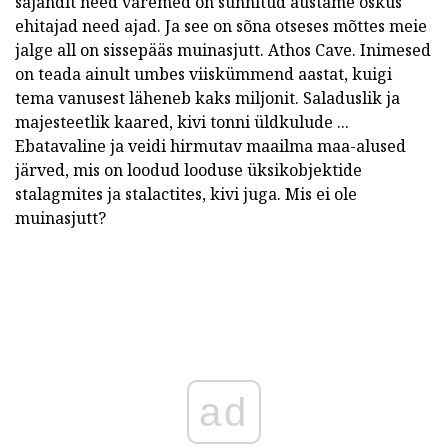
sajandit need varemed on sunnitud austame oskus
ehitajad need ajad. Ja see on sõna otseses mõttes meie
jalge all on sissepääs muinasjutt. Athos Cave. Inimesed
on teada ainult umbes viiskümmend aastat, kuigi
tema vanusest läheneb kaks miljonit. Saladuslik ja
majesteetlik kaared, kivi tonni üldkulude ...
Ebatavaline ja veidi hirmutav maailma maa-alused
järved, mis on loodud looduse üksikobjektide
stalagmites ja stalactites, kivi juga. Mis ei ole
muinasjutt?
ad