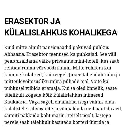
ERASEKTOR JA
KÜLALISLAHKUS KOHALIKEGA
Kuid mitte ainult pansionaadid pakuvad puhkus
Abhaasia. Erasektor teenused ka puhkajad. See väli
peab sisaldama väike privaatne mini-hotell, kus saab
rentida ruumi või voodi ruumi. Mitte rohkem kui
kümme külalised, kui reegel. Ja see tähendab rahu ja
mitteülevõimsusliku müra pühade ajal. Võite ka
puhkusel viibida eramaja. Kui sa oled õnnelik, saate
täielikult kogeda kõik külalislahkus inimesed
Kaukaasia. Väga sageli omanikud isegi valmis oma
külalistele rahvustoite ja võimaldada neil nautida aed,
samuti pakkuda koht masin. Teiselt poolt, lastega
perele saab täielikult kasutada korteri üürida ja