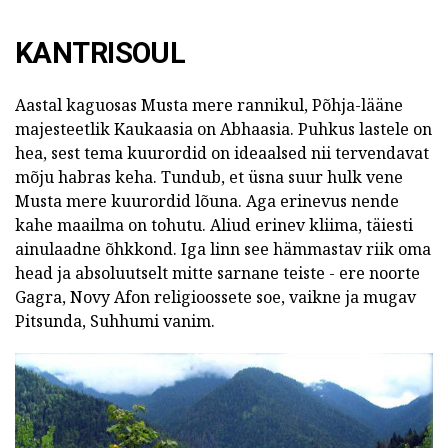
KANTRISOUL
Aastal kaguosas Musta mere rannikul, Põhja-lääne
majesteetlik Kaukaasia on Abhaasia. Puhkus lastele on
hea, sest tema kuurordid on ideaalsed nii tervendavat
mõju habras keha. Tundub, et üsna suur hulk vene
Musta mere kuurordid lõuna. Aga erinevus nende
kahe maailma on tohutu. Aliud erinev kliima, täiesti
ainulaadne õhkkond. Iga linn see hämmastav riik oma
head ja absoluutselt mitte sarnane teiste - ere noorte
Gagra, Novy Afon religioossete soe, vaikne ja mugav
Pitsunda, Suhhumi vanim.