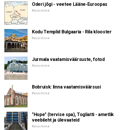
Oderi jõgi - veetee Lääne-Euroopas
Reisimine
Kodu Templid Bulgaaria - Rila klooster
Reisimine
Jurmala vaatamisväärsuste, fotod
Reisimine
Bobruisk: linna vaatamisväärsusi
Reisimine
"Hope" (tervise spa), Togliatti - ametlik
veebileht ja ülevaateid
Reisimine