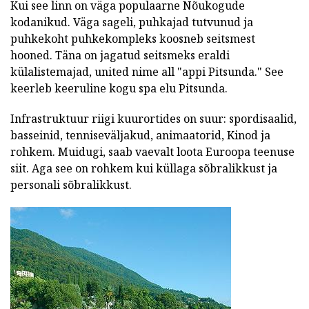
Kui see linn on väga populaarne Nõukogude
kodanikud. Väga sageli, puhkajad tutvunud ja
puhkekoht puhkekompleks koosneb seitsmest
hooned. Täna on jagatud seitsmeks eraldi
külalistemajad, united nime all "appi Pitsunda." See
keerleb keeruline kogu spa elu Pitsunda.
Infrastruktuur riigi kuurortides on suur: spordisaalid,
basseinid, tenniseväljakud, animaatorid, Kinod ja
rohkem. Muidugi, saab vaevalt loota Euroopa teenuse
siit. Aga see on rohkem kui küllaga sõbralikkust ja
personali sõbralikkust.