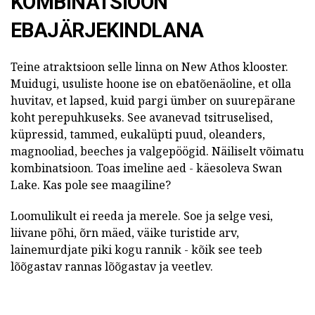
KOMBINATSIOON
EBAJÄRJEKINDLANA
Teine atraktsioon selle linna on New Athos klooster.
Muidugi, usuliste hoone ise on ebatõenäoline, et olla
huvitav, et lapsed, kuid pargi ümber on suurepärane
koht perepuhkuseks. See avanevad tsitruselised,
küpressid, tammed, eukalüpti puud, oleanders,
magnooliad, beeches ja valgepöögid. Näiliselt võimatu
kombinatsioon. Toas imeline aed - käesoleva Swan
Lake. Kas pole see maagiline?
Loomulikult ei reeda ja merele. Soe ja selge vesi,
liivane põhi, õrn mäed, väike turistide arv,
lainemurdjate piki kogu rannik - kõik see teeb
lõõgastav rannas lõõgastav ja veetlev.