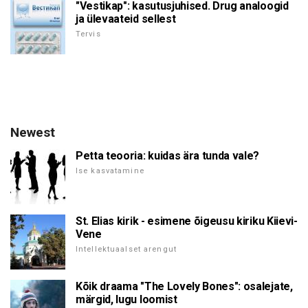
"Vestikap": kasutusjuhised. Drug analoogid
ja ülevaateid sellest
Tervis
Newest
Petta teooria: kuidas ära tunda vale?
Ise kasvatamine
St. Elias kirik - esimene õigeusu kiriku Kiievi-
Vene
Intellektuaalset arengut
Kõik draama "The Lovely Bones": osalejate,
märgid, lugu loomist