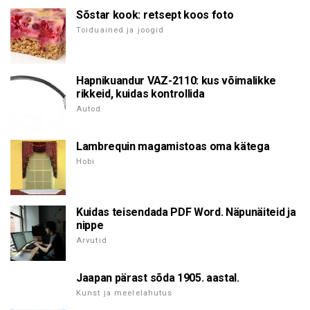
Sõstar kook: retsept koos foto
Toiduained ja joogid
Hapnikuandur VAZ-2110: kus võimalikke
rikkeid, kuidas kontrollida
Autod
Lambrequin magamistoas oma kätega
Hobi
Kuidas teisendada PDF Word. Näpunäiteid ja
nippe
Arvutid
Jaapan pärast sõda 1905. aastal.
Kunst ja meelelahutus