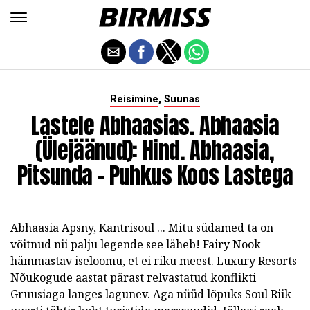
,
Reisimine
Suunas
Lastele Abhaasias. Abhaasia
(ülejäänud): Hind. Abhaasia,
Pitsunda - Puhkus Koos Lastega
Abhaasia Apsny, Kantrisoul ... Mitu südamed ta on
võitnud nii palju legende see läheb! Fairy Nook
hämmastav iseloomu, et ei riku meest. Luxury Resorts
Nõukogude aastat pärast relvastatud konflikti
Gruusiaga langes lagunev. Aga nüüd lõpuks Soul Riik