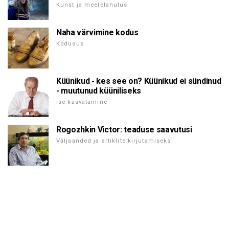
Kunst ja meelelahutus
Naha värvimine kodus
Kodusus
Küünikud - kes see on? Küünikud ei sündinud
- muutunud küüniliseks
Ise kasvatamine
Rogozhkin Victor: teaduse saavutusi
Väljaanded ja artiklite kirjutamiseks