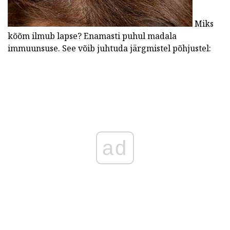
Miks
kõõm ilmub lapse? Enamasti puhul madala
immuunsuse. See võib juhtuda järgmistel põhjustel:
ad