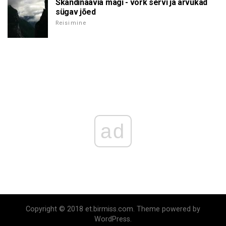
Skandinaavia mägi - võrk servi ja arvukad
sügav jõed
Reisimine
ad
Copyright © 2018 et.birmiss.com. Theme powered by
WordPress.