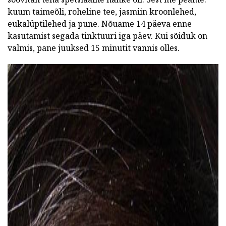
kuum taimeõli, roheline tee, jasmiin kroonlehed,
eukalüptilehed ja pune. Nõuame 14 päeva enne
kasutamist segada tinktuuri iga päev. Kui sõiduk on
valmis, pane juuksed 15 minutit vannis olles.