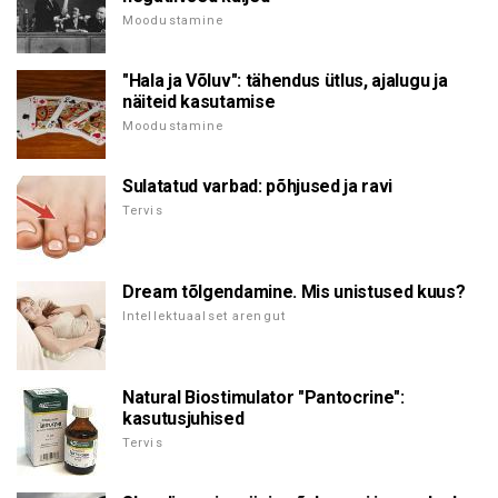
Moodustamine
"Hala ja Võluv": tähendus ütlus, ajalugu ja
näiteid kasutamise
Moodustamine
Sulatatud varbad: põhjused ja ravi
Tervis
Dream tõlgendamine. Mis unistused kuus?
Intellektuaalset arengut
Natural Biostimulator "Pantocrine":
kasutusjuhised
Tervis