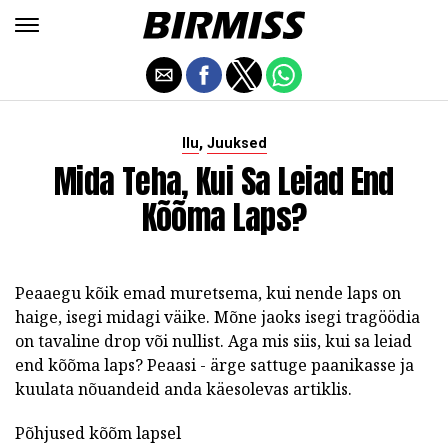
,
Ilu
Juuksed
Mida Teha, Kui Sa Leiad End
Kõõma Laps?
Peaaegu kõik emad muretsema, kui nende laps on
haige, isegi midagi väike. Mõne jaoks isegi tragöödia
on tavaline drop või nullist. Aga mis siis, kui sa leiad
end kõõma laps? Peaasi - ärge sattuge paanikasse ja
kuulata nõuandeid anda käesolevas artiklis.
Põhjused kõõm lapsel