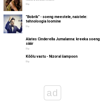
Ilu
"Bobrik" - soeng meestele, naistele:
tehnoloogia loomine
Ilu
Alates Cinderella Jumalanna: kreeka soeng
säär
Ilu
Kõõlu vastu - Nizoral šampoon
Ilu
ad