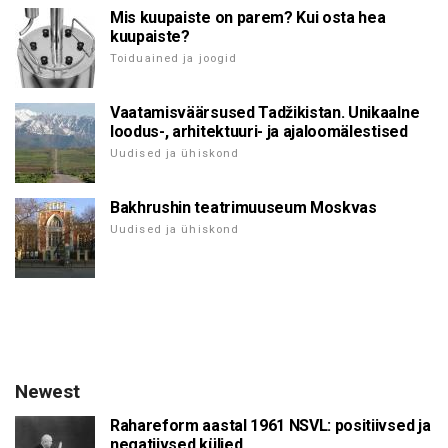
Mis kuupaiste on parem? Kui osta hea
kuupaiste?
Toiduained ja joogid
Vaatamisväärsused Tadžikistan. Unikaalne
loodus-, arhitektuuri- ja ajaloomälestised
Uudised ja ühiskond
Bakhrushin teatrimuuseum Moskvas
Uudised ja ühiskond
Newest
Rahareform aastal 1961 NSVL: positiivsed ja
negatiivsed küljed