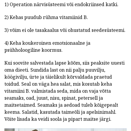
1) Operation närvisüsteemi või endokriinsed katki.
2) Kehas puudub rühma vitamiinid B.
3) võim ei ole tasakaalus või ohustatud seedesüsteemi.
4) Keha koukeroinen emotsionaalne ja
psühholoogiline koormus.
Kui soovite salvestada lapse kõõm, siis peaksite uuesti
oma dieeti. Sundida last on nii palju puuvilju,
köögivilju, ürte ja täielikult kõrvaldada praetud
toidud. Seal on väga hea salat, mis kosutab keha
vitamiini B. valmistada seda, mida on vaja võtta
seamaks, oad, juust, nisu, spinat, petersell ja
maitsetaimed. Seamaks ja aedoad tuleb kõigepealt
keema. Salatid, kasutada taimeõli ja apelsinimahl.
Võite lisada ka veidi soola ja pipart maitse järgi.