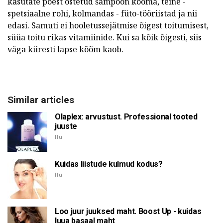
kasutate poest ostetud šampoon kõõma, teine -
spetsiaalne rohi, kolmandas - füto-tööriistad ja nii
edasi. Samuti ei hooletussejätmise õigest toitumisest,
süüa toitu rikas vitamiinide. Kui sa kõik õigesti, siis
väga kiiresti lapse kõõm kaob.
Similar articles
Olaplex: arvustust. Professional tooted
juuste
Ilu
Kuidas liistude kulmud kodus?
Ilu
Loo juur juuksed maht. Boost Up - kuidas
luua basaal maht