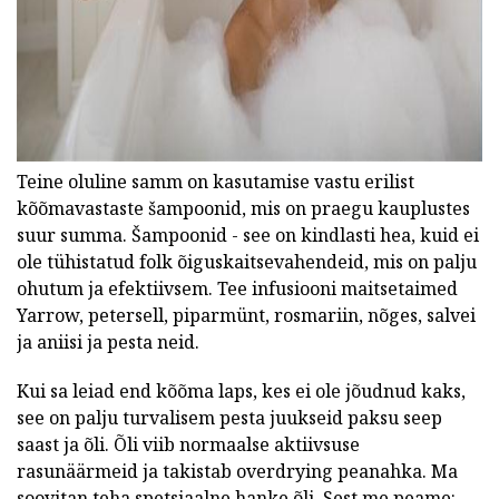
Teine oluline samm on kasutamise vastu erilist
kõõmavastaste šampoonid, mis on praegu kauplustes
suur summa. Šampoonid - see on kindlasti hea, kuid ei
ole tühistatud folk õiguskaitsevahendeid, mis on palju
ohutum ja efektiivsem. Tee infusiooni maitsetaimed
Yarrow, petersell, piparmünt, rosmariin, nõges, salvei
ja aniisi ja pesta neid.
Kui sa leiad end kõõma laps, kes ei ole jõudnud kaks,
see on palju turvalisem pesta juukseid paksu seep
saast ja õli. Õli viib normaalse aktiivsuse
rasunäärmeid ja takistab overdrying peanahka. Ma
soovitan teha spetsiaalne hanke õli. Sest me peame: