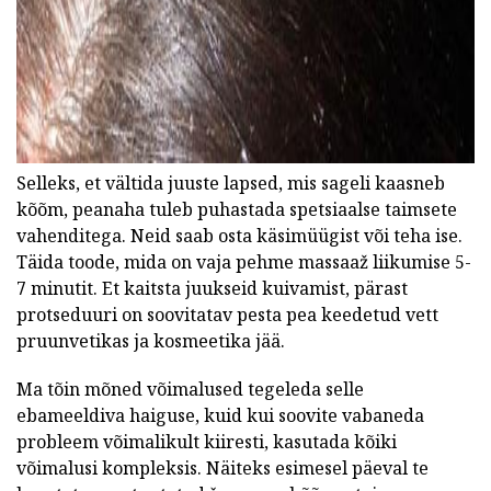
Selleks, et vältida juuste lapsed, mis sageli kaasneb
kõõm, peanaha tuleb puhastada spetsiaalse taimsete
vahenditega. Neid saab osta käsimüügist või teha ise.
Täida toode, mida on vaja pehme massaaž liikumise 5-
7 minutit. Et kaitsta juukseid kuivamist, pärast
protseduuri on soovitatav pesta pea keedetud vett
pruunvetikas ja kosmeetika jää.
Ma tõin mõned võimalused tegeleda selle
ebameeldiva haiguse, kuid kui soovite vabaneda
probleem võimalikult kiiresti, kasutada kõiki
võimalusi kompleksis. Näiteks esimesel päeval te