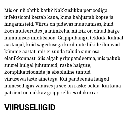
Mis on nii ohtlik katk? Nakkuslikku perioodiga
infektsiooni kestab kaua, kuna kahjustab kopse ja
hingamisteid. Viirus on pidevas muutumises, kuid
koos muteerudes ja inimkeha, nii isik on olnud haige
immuunsus infektsioon. Gripipuhangu tekkida külmal
aastaajal, kuid sagedusega kord uute liikide ilmuvad
kümme aastat, mis ei suuda taluda suur osa
elanikkonnast. Siis algab gripipandeemia, mis pakub
suurel hulgal juhtumeid, raske haiguse,
komplikatsioonide ja ebaoluline tuntud
viirusevastaste ainetega.
Kui pandeemia haiged
inimesed igas vanuses ja see on raske öelda, kui kaua
patsient on nakkav gripp sellises olukorras.
VIIRUSELIIGID