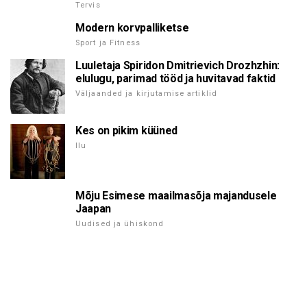
Tervis
Modern korvpalliketse
Sport ja Fitness
Luuletaja Spiridon Dmitrievich Drozhzhin:
elulugu, parimad tööd ja huvitavad faktid
Väljaanded ja kirjutamise artiklid
Kes on pikim küüned
Ilu
Mõju Esimese maailmasõja majandusele
Jaapan
Uudised ja ühiskond