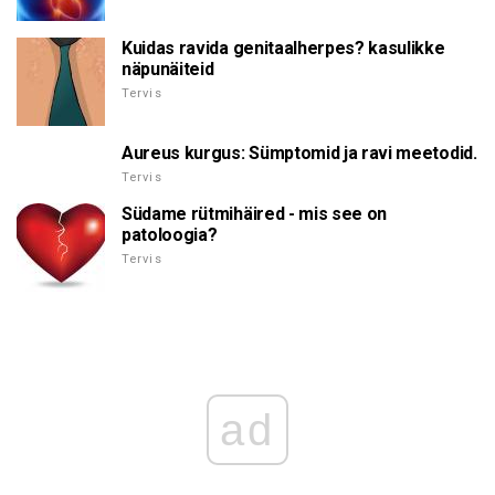
Kuidas ravida genitaalherpes? kasulikke
näpunäiteid
Tervis
Aureus kurgus: Sümptomid ja ravi meetodid.
Tervis
Südame rütmihäired - mis see on
patoloogia?
Tervis
ad