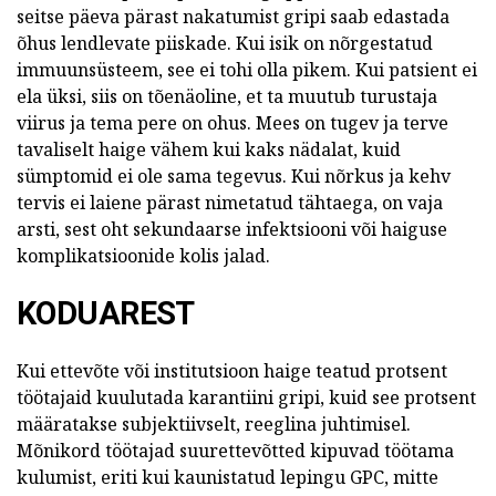
seitse päeva pärast nakatumist gripi saab edastada
õhus lendlevate piiskade. Kui isik on nõrgestatud
immuunsüsteem, see ei tohi olla pikem. Kui patsient ei
ela üksi, siis on tõenäoline, et ta muutub turustaja
viirus ja tema pere on ohus. Mees on tugev ja terve
tavaliselt haige vähem kui kaks nädalat, kuid
sümptomid ei ole sama tegevus. Kui nõrkus ja kehv
tervis ei laiene pärast nimetatud tähtaega, on vaja
arsti, sest oht sekundaarse infektsiooni või haiguse
komplikatsioonide kolis jalad.
KODUAREST
Kui ettevõte või institutsioon haige teatud protsent
töötajaid kuulutada karantiini gripi, kuid see protsent
määratakse subjektiivselt, reeglina juhtimisel.
Mõnikord töötajad suurettevõtted kipuvad töötama
kulumist, eriti kui kaunistatud lepingu GPC, mitte