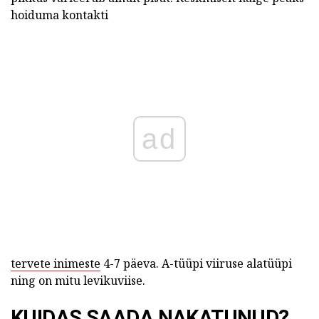
hoiduma kontakti
ad
tervete inimeste
4-7 päeva. A-tüüpi viiruse alatüüpi
ning on mitu levikuviise.
KUIDAS SAADA NAKATUNUD?