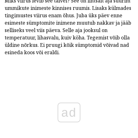
Miks viirus levib see talvel? See on lihtsalt aja suurim
ummikute inimeste kinnises ruumis. Lisaks külmades
tingimustes viirus enam õhus. Juba üks päev enne
esimeste sümptomite inimene muutub nakkav ja jääb
selliseks veel viis päeva. Selle aja jooksul on
temperatuur, lihasvalu, kuiv köha. Tegemist võib olla
üldine nõrkus. Ei pruugi kõik sümptomid võivad nad
esineda koos või eraldi.
ad