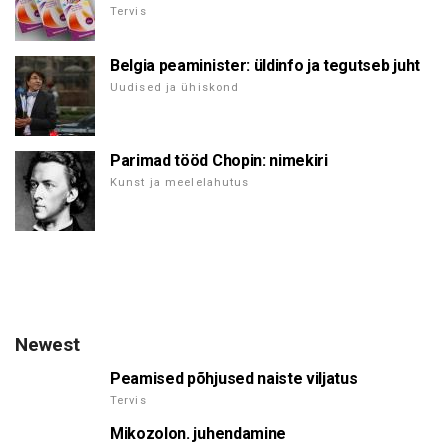
Tervis
Belgia peaminister: üldinfo ja tegutseb juht
Uudised ja ühiskond
Parimad tööd Chopin: nimekiri
Kunst ja meelelahutus
Newest
Peamised põhjused naiste viljatus
Tervis
Mikozolon. juhendamine