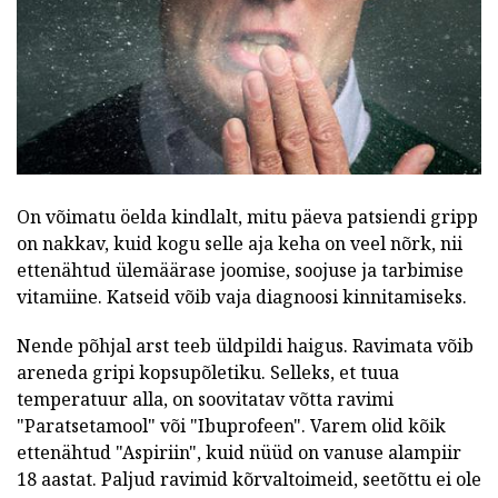
On võimatu öelda kindlalt, mitu päeva patsiendi gripp
on nakkav, kuid kogu selle aja keha on veel nõrk, nii
ettenähtud ülemäärase joomise, soojuse ja tarbimise
vitamiine. Katseid võib vaja diagnoosi kinnitamiseks.
Nende põhjal arst teeb üldpildi haigus. Ravimata võib
areneda gripi kopsupõletiku. Selleks, et tuua
temperatuur alla, on soovitatav võtta ravimi
"Paratsetamool" või "Ibuprofeen". Varem olid kõik
ettenähtud "Aspiriin", kuid nüüd on vanuse alampiir
18 aastat. Paljud ravimid kõrvaltoimeid, seetõttu ei ole