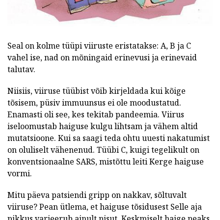
Seal on kolme tüüpi viiruste eristatakse: A, B ja C
vahel ise, nad on mõningaid erinevusi ja erinevaid
talutav.
Niisiis, viiruse tüübist võib kirjeldada kui kõige
tõsisem, püsiv immuunsus ei ole moodustatud.
Enamasti oli see, kes tekitab pandeemia. Viirus
iseloomustab haiguse kulgu lihtsam ja vähem altid
mutatsioone. Kui sa saagi teda ohtu uuesti nakatumist
on oluliselt vähenenud. Tüübi C, kuigi tegelikult on
konventsionaalne SARS, mistõttu leiti Kerge haiguse
vormi.
Mitu päeva patsiendi gripp on nakkav, sõltuvalt
viiruse? Pean ütlema, et haiguse tõsidusest Selle aja
pikkus varieerub ainult pisut. Keskmiselt haige peaks