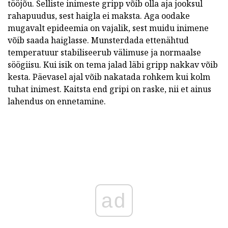
tööjõu. Selliste inimeste gripp võib olla aja jooksul
rahapuudus, sest haigla ei maksta. Aga oodake
mugavalt epideemia on vajalik, sest muidu inimene
võib saada haiglasse. Munsterdada ettenähtud
temperatuur stabiliseerub välimuse ja normaalse
söögiisu. Kui isik on tema jalad läbi gripp nakkav võib
kesta. Päevasel ajal võib nakatada rohkem kui kolm
tuhat inimest. Kaitsta end gripi on raske, nii et ainus
lahendus on ennetamine.
ad