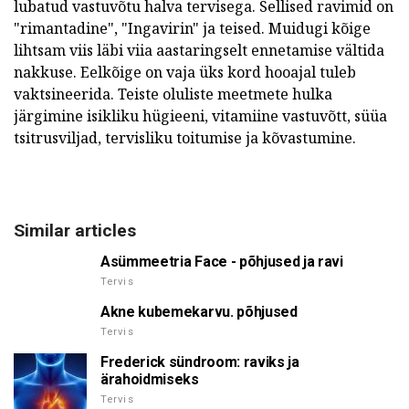
lubatud vastuvõtu halva tervisega. Sellised ravimid on
"rimantadine", "Ingavirin" ja teised. Muidugi kõige
lihtsam viis läbi viia aastaringselt ennetamise vältida
nakkuse. Eelkõige on vaja üks kord hooajal tuleb
vaktsineerida. Teiste oluliste meetmete hulka
järgimine isikliku hügieeni, vitamiine vastuvõtt, süüa
tsitrusviljad, tervisliku toitumise ja kõvastumine.
Similar articles
Asümmeetria Face - põhjused ja ravi
Tervis
Akne kubemekarvu. põhjused
Tervis
Frederick sündroom: raviks ja
ärahoidmiseks
Tervis