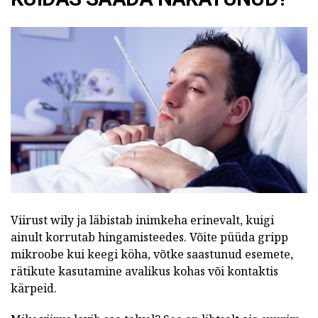
Viirust wily ja läbistab inimkeha erinevalt, kuigi
ainult korrutab hingamisteedes. Võite püüda gripp
mikroobe kui keegi köha, võtke saastunud esemete,
rätikute kasutamine avalikus kohas või kontaktis
kärpeid.