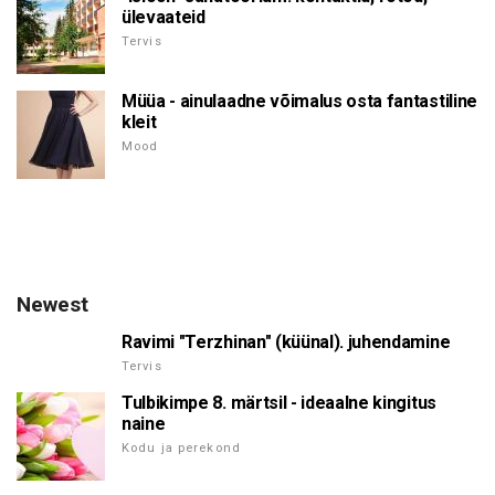
ülevaateid
Tervis
Müüa - ainulaadne võimalus osta fantastiline
kleit
Mood
Newest
Ravimi "Terzhinan" (küünal). juhendamine
Tervis
Tulbikimpe 8. märtsil - ideaalne kingitus
naine
Kodu ja perekond