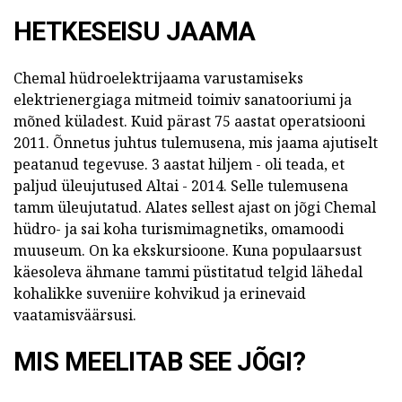
HETKESEISU JAAMA
Chemal hüdroelektrijaama varustamiseks
elektrienergiaga mitmeid toimiv sanatooriumi ja
mõned küladest. Kuid pärast 75 aastat operatsiooni
2011. Õnnetus juhtus tulemusena, mis jaama ajutiselt
peatanud tegevuse. 3 aastat hiljem - oli teada, et
paljud üleujutused Altai - 2014. Selle tulemusena
tamm üleujutatud. Alates sellest ajast on jõgi Chemal
hüdro- ja sai koha turismimagnetiks, omamoodi
muuseum. On ka ekskursioone. Kuna populaarsust
käesoleva ähmane tammi püstitatud telgid lähedal
kohalikke suveniire kohvikud ja erinevaid
vaatamisväärsusi.
MIS MEELITAB SEE JÕGI?