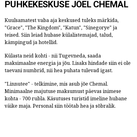
PUHKEKESKUSE JÕEL CHEMAL
Kuulsamatest vaba aja keskused tuleks märkida,
"Grace", "The Kingdom", "Katun", "Sinegorye" ja
teised. Siin leiad hubase külalistemajad, talud,
kämpingud ja hotellid.
Külasta neid kohti - nii Tugevneda, saada
maksimaalne energia ja jõu. Lisaks hindade siin ei ole
taevani numbrid, nii hea puhata tulevad igast.
"Linnutee" - telkimine, mis asub jõe Chemal.
Minimaalne majutuse maksumust päevas inimese
kohta - 700 rubla. Käsutuses turistid imeline hubane
väike maja. Personal siin töötab hea ja sõbralik.