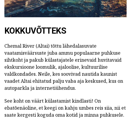
KOKKUVÕTTEKS
Chemal River (Altai) tõttu lähedalasuvate
vaatamisväärsuste juba ammu populaarne puhkuse
sihtkoht ja pakub külastajatele erinevaid huvitavaid
ekskursioone loomulik, ajaloolise, kultuurilise
valdkondades. Neile, kes soovivad nautida kaunist
vaadet Altai ehitatud palju vaba aja keskused, kus on
autoparkla ja internetiühendus.
See koht on väärt külastamist kindlasti! On
ebatõenäoline, et keegi on kahju umbes reis siia, nii et
saate kergesti koguda oma kotid ja minna puhkusele.