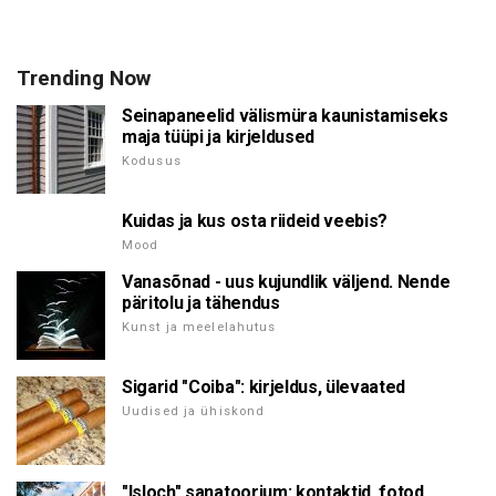
Trending Now
Seinapaneelid välismüra kaunistamiseks
maja tüüpi ja kirjeldused
Kodusus
Kuidas ja kus osta riideid veebis?
Mood
Vanasõnad - uus kujundlik väljend. Nende
päritolu ja tähendus
Kunst ja meelelahutus
Sigarid "Coiba": kirjeldus, ülevaated
Uudised ja ühiskond
"Isloch" sanatoorium: kontaktid, fotod,