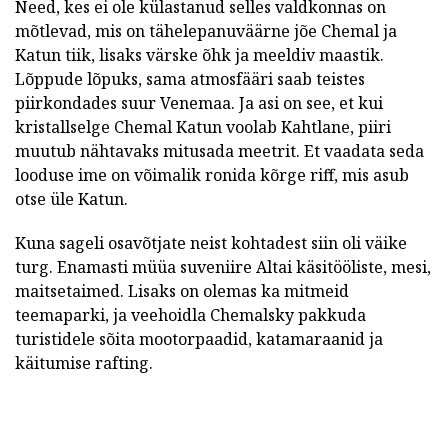
Need, kes ei ole külastanud selles valdkonnas on
mõtlevad, mis on tähelepanuväärne jõe Chemal ja
Katun tiik, lisaks värske õhk ja meeldiv maastik.
Lõppude lõpuks, sama atmosfääri saab teistes
piirkondades suur Venemaa. Ja asi on see, et kui
kristallselge Chemal Katun voolab Kahtlane, piiri
muutub nähtavaks mitusada meetrit. Et vaadata seda
looduse ime on võimalik ronida kõrge riff, mis asub
otse üle Katun.
Kuna sageli osavõtjate neist kohtadest siin oli väike
turg. Enamasti müüa suveniire Altai käsitööliste, mesi,
maitsetaimed. Lisaks on olemas ka mitmeid
teemaparki, ja veehoidla Chemalsky pakkuda
turistidele sõita mootorpaadid, katamaraanid ja
käitumise rafting.