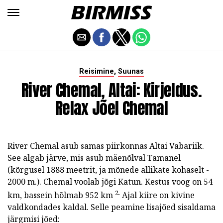
,
Reisimine
Suunas
River Chemal, Altai: Kirjeldus.
Relax Jõel Chemal
River Chemal asub samas piirkonnas Altai Vabariik.
See algab järve, mis asub mäenõlval Tamanel
(kõrgusel 1888 meetrit, ja mõnede allikate kohaselt -
2000 m.). Chemal voolab jõgi Katun. Kestus voog on 54
2.
km, bassein hõlmab 952 km
Ajal kiire on kivine
valdkondades kaldal. Selle peamine lisajõed sisaldama
järgmisi jõed: