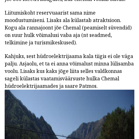
Liitumiskoht reservuaarist sama nime
moodustumiseni. Lisaks ala külastab atraktsioon.
Kogu ala rannajoont jõe Chemal (peamiselt süvendid)
on suur hulk võimalusi vaba aja (nt seadmed,
telkimine ja turismikeskused).
Kahjuks, sest hüdroelektrijaama kala tiigis ei ole väga
palju. Asjaolu, et ta ei anna võimalust minna lülisamba
voolu. Lisaks kus kaks jõge liita selles valdkonnas
sageli külastas vaatamisväärsuste hulka Chemal
hüdroelektrijaamades ja saare Patmos.