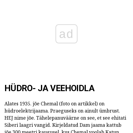
ad
HÜDRO- JA VEEHOIDLA
Alates 1935. jõe Chemal (foto on artikkel) on
hüdroelektrijaama. Praeguseks on ainult ümbrust.
HEJ nime jõe. Tähelepanuväärne on see, et see ehitati
Siberi laagri vangid. Kirjeldatud Dam jaama kattub
jõe 300 meetri kaugusel, kus Chemal voolab Katun.