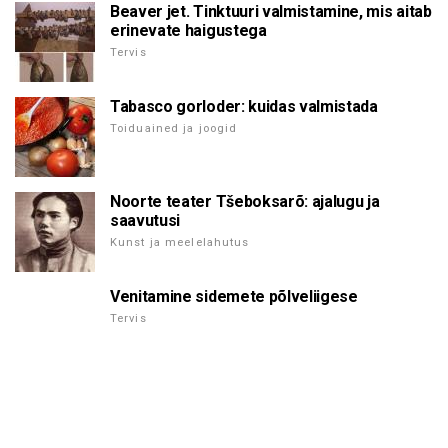
Beaver jet. Tinktuuri valmistamine, mis aitab
erinevate haigustega
Tervis
Tabasco gorloder: kuidas valmistada
Toiduained ja joogid
Noorte teater Tšeboksarõ: ajalugu ja
saavutusi
Kunst ja meelelahutus
Venitamine sidemete põlveliigese
Tervis