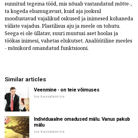
sunnitud tegema tööd, mis nõuab vastandatud mõtte-,
ta kogeda ebamugavust, kuid aja jooksul
moodustavad vajalikud oskused ja inimesed kohaneda
väliste vajadus. Plastilisus aju ja meele on tohutu.
Seega ei ole üllatav, suuri muutusi aset hoolas ja
töökas inimesi, vahetas elukutset. Analüütiline meeles
- mõnikord omandatud funktsiooni.
Similar articles
Veenmine - on teie võimuses
Ise kasvatamine
Individuaalne omadused mälu. Vanus pakub
mälu
Ise kasvatamine