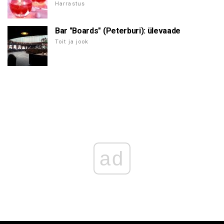
Harrastus
Bar "Boards" (Peterburi): ülevaade
Toit ja jook
ad