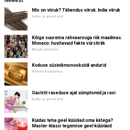
Newest
Mis on viiruk? Tähendus viiruk. India viiruk
Kodu ja perekond
Kõige suurema rahvaarvuga riik maailmas.
Monaco: huvitavaid fakte vürstiriik
Moodustamine
Koduse süsinikmonooksiidi andurid
Hommikumantus
Gastriit raseduse ajal sümptomid ja ravi
Kodu ja perekond
Kuidas teha geel küünlad oma kätega?
Master-klassi tegemise geel küünlaid