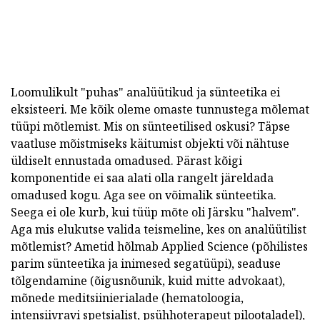
Loomulikult "puhas" analüütikud ja sünteetika ei
eksisteeri. Me kõik oleme omaste tunnustega mõlemat
tüüpi mõtlemist. Mis on sünteetilised oskusi? Täpse
vaatluse mõistmiseks käitumist objekti või nähtuse
üldiselt ennustada omadused. Pärast kõigi
komponentide ei saa alati olla rangelt järeldada
omadused kogu. Aga see on võimalik sünteetika.
Seega ei ole kurb, kui tüüp mõte oli Järsku "halvem".
Aga mis elukutse valida teismeline, kes on analüütilist
mõtlemist? Ametid hõlmab Applied Science (põhilistes
parim sünteetika ja inimesed segatüüpi), seaduse
tõlgendamine (õigusnõunik, kuid mitte advokaat),
mõnede meditsiinierialade (hematoloogia,
intensiivravi spetsialist, psühhoterapeut pilootaladel),