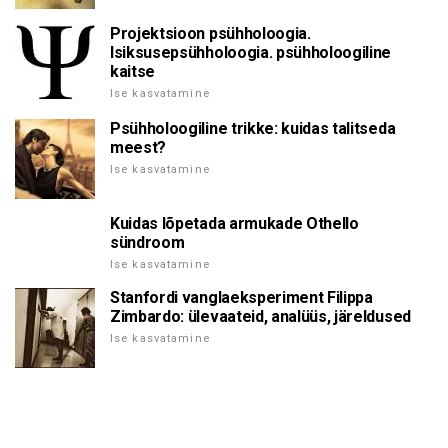
Projektsioon psühholoogia.
Isiksusepsühholoogia. psühholoogiline
kaitse
Ise kasvatamine
Psühholoogiline trikke: kuidas talitseda
meest?
Ise kasvatamine
Kuidas lõpetada armukade Othello
sündroom
Ise kasvatamine
Stanfordi vanglaeksperiment Filippa
Zimbardo: ülevaateid, analüüs, järeldused
Ise kasvatamine