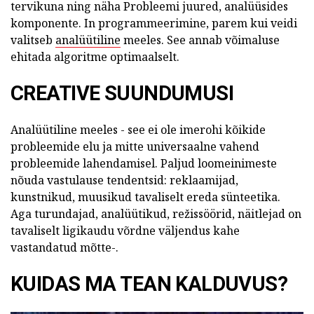
tervikuna ning näha Probleemi juured, analüüsides
komponente. In programmeerimine, parem kui veidi
valitseb
analüütiline
meeles. See annab võimaluse
ehitada algoritme optimaalselt.
CREATIVE SUUNDUMUSI
Analüütiline meeles - see ei ole imerohi kõikide
probleemide elu ja mitte universaalne vahend
probleemide lahendamisel. Paljud loomeinimeste
nõuda vastulause tendentsid: reklaamijad,
kunstnikud, muusikud tavaliselt ereda sünteetika.
Aga turundajad, analüütikud, režissöörid, näitlejad on
tavaliselt ligikaudu võrdne väljendus kahe
vastandatud mõtte-.
KUIDAS MA TEAN KALDUVUS?