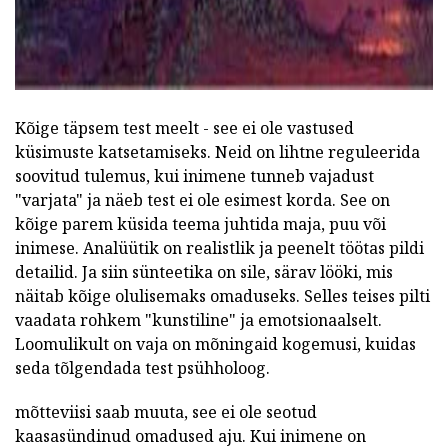
Kõige täpsem test meelt - see ei ole vastused
küsimuste katsetamiseks. Neid on lihtne reguleerida
soovitud tulemus, kui inimene tunneb vajadust
"varjata" ja näeb test ei ole esimest korda. See on
kõige parem küsida teema juhtida maja, puu või
inimese. Analüütik on realistlik ja peenelt töötas pildi
detailid. Ja siin sünteetika on sile, särav lööki, mis
näitab kõige olulisemaks omaduseks. Selles teises pilti
vaadata rohkem "kunstiline" ja emotsionaalselt.
Loomulikult on vaja on mõningaid kogemusi, kuidas
seda tõlgendada test psühholoog.
mõtteviisi saab muuta, see ei ole seotud
kaasasündinud omadused aju. Kui inimene on