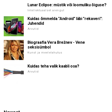
Lunar Eclipse: müstik või loomuliku õiguse?
Intellektuaalset arengut
Kuidas õmmelda "Android" läbi "rekaveri":
Juhendid
Arvutid
Biograafia Vera Brežnev - Vene
seksisümbol
Kunst ja meelelahutus
Kuidas teha valik kaabli osa?
Arvutid