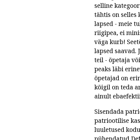
selline kategoor
tähtis on selles
lapsed - meie tul
riigipea, ei min
väga kurb! Seetõ
lapsed saavad. J
teil - õpetaja v
peaks läbi erin
õpetajad on eri
kõigil on teda a
ainult ebaefekt
Sisendada patri
patriootilise k
luuletused kodu
pühendatud Defe