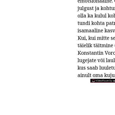
emotsionaalne. 
julgust ja kohtu
olla ka kulul k
tundi kohta patr
isamaaline kasva
Kui, kui mitte 
täielik täitmine
Konstantin Vorob
lugejate või lau
kus saab luuletu
ainult oma kuju