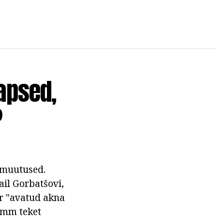
apsed,
?
 muutused.
ail Gorbatšovi,
er "avatud akna
samm teket