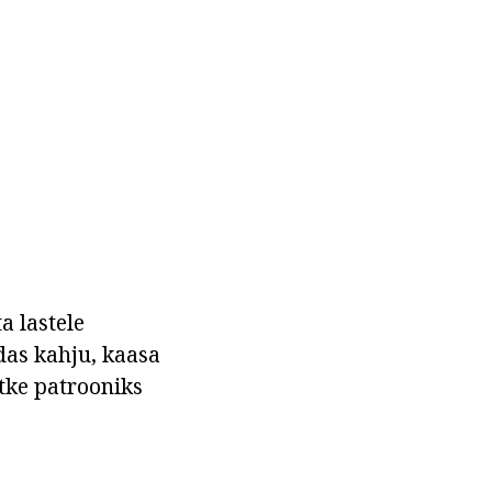
a lastele
das kahju, kaasa
õtke patrooniks