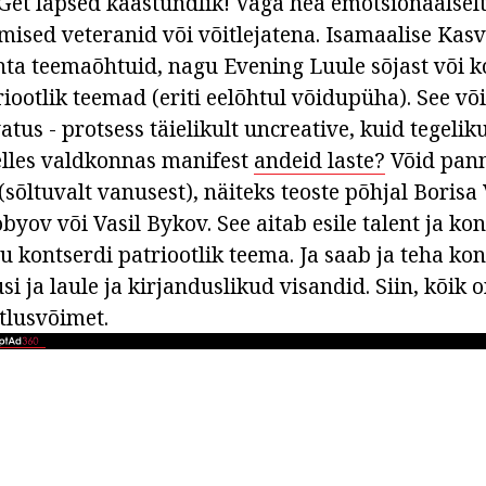
Get lapsed kaastundlik! Väga hea emotsionaalsel
mised veteranid või võitlejatena. Isamaalise Kasv
ohta teemaõhtuid, nagu Evening Luule sõjast või 
iootlik teemad (eriti eelõhtul võidupüha). See võ
tus - protsess täielikult uncreative, kuid tegelikul
selles valdkonnas manifest
andeid laste?
Võid pann
 (sõltuvalt vanusest), näiteks teoste põhjal Borisa 
yov või Vasil Bykov. See aitab esile talent ja ko
lu kontserdi patriootlik teema. Ja saab ja teha kon
si ja laule ja kirjanduslikud visandid. Siin, kõik 
tlusvõimet.