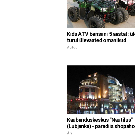
Kids ATV bensiini 5 aastat: ü
turul ülevaated omanikud
Autod
Kaubanduskeskus "Nautilus"
(Lubjanka) - paradiis shopaho
Äri