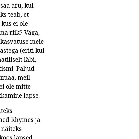
 saa aru, kui
ks teab, et
 kus ei ole
oma riik? Väga,
e kasvatuse meie
astega (eriti kui
tiliselt läbi,
tismi. Paljud
dumaa, meil
i ole mitte
ükkamine lapse.
iteks
teaed Rhymes ja
 näiteks
koos lapsed