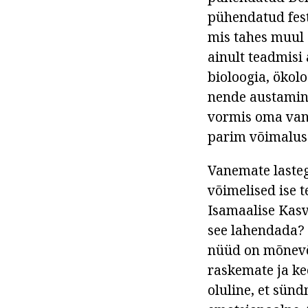
pühendatud fest
mis tahes muul a
ainult teadmisi 
bioloogia, ökolo
nende austamine
vormis oma vanu
parim võimalus 
Vanemate lasteg
võimelised ise t
Isamaalise Kasv
see lahendada? 
nüüd on mõnevõr
raskemate ja ke
oluline, et sünd