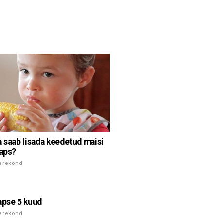
a saab lisada keedetud maisi
laps?
perekond
apse 5 kuud
perekond