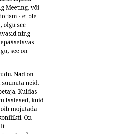
g Meeting, või
otism - ei ole
, olgu see
tavasid ning
rdepääsetavas
gu, see on
audu. Nad on
t suunata neid.
petaja. Kuidas
u lasteaed, kuid
võib mõjutada
onflikti. On
lt