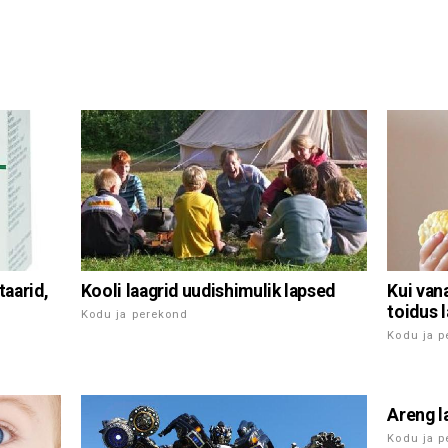
Kooli laagrid uudishimulik lapsed
aarid,
Kui van
toidus 
Kodu ja perekond
Kodu ja 
Areng l
Kodu ja 