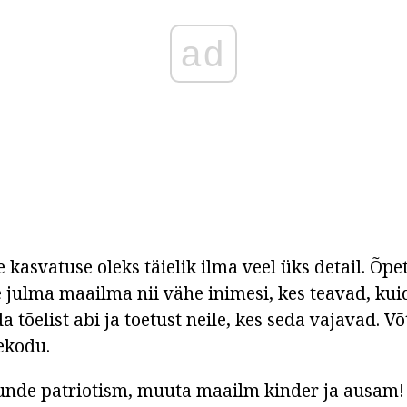
ad
e kasvatuse oleks täielik ilma veel üks detail. Õpet
 julma maailma nii vähe inimesi, kes teavad, kui
 tõelist abi ja toetust neile, kes seda vajavad. V
tekodu.
unde patriotism, muuta maailm kinder ja ausam!