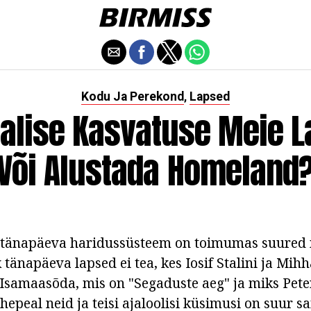
Kodu Ja Perekond
Lapsed
,
alise Kasvatuse Meie L
Või Alustada Homeland
et tänapäeva haridussüsteem on toimumas suured
änapäeva lapsed ei tea, kes Iosif Stalini ja Mihh
r Isamaasõda, mis on "Segaduste aeg" ja miks Pet
hepeal neid ja teisi ajaloolisi küsimusi on suur 