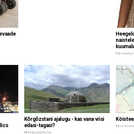
levaade
Heegeld
naistel
kuumala
Harrastus
Kõrgõzstani ajalugu - kas vana viisi
Köistee
edasi-tagasi?
lics
Reisimin
Moodustamine