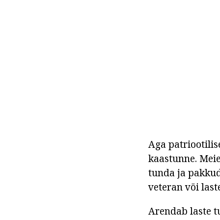
Aga patriootilis
kaastunne. Meie
tunda ja pakkuda
veteran või las
Arendab laste t