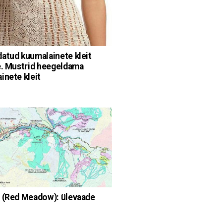
atud kuumalainete kleit
e. Mustrid heegeldama
inete kleit
 (Red Meadow): ülevaade
e