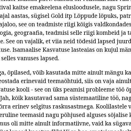
ival kaitse emakeelena elusloodusele, nagu Sprin
jal aastas, sügisel Gold itp Lõppude lõpuks, patri
ajaloo, see on teadmiste riigi kõigis valdkondades
ogia, geograafia, teadmisi selle riigi kombeid ja 
. See on vajalik, et viia neid tõdesid lapsed juu
se. Isamaalise Kasvatuse lasteaias on kujul män
selles vanuses lapsed.
a, õpilased, võib kasutada mitte ainult mängu k
eostada erinevaid teemaõhtuid, siis on vaja ainul
atuse kooli - see on üks peamisi probleeme töö õ
Jah, kõik kasutavad sama süstemaatiline töö, nag
ra erinev selgitus raskusastmega. Koolilastele 
eruline teemasid nagu põhjused alguses sõjalise k
mus oli mitte ainult informatiivne, vaid ka sügava