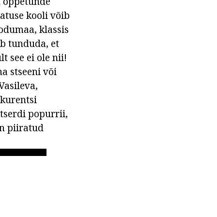
t õppetunde
atuse kooli võib
kodumaa, klassis
ib tunduda, et
t see ei ole nii!
a stseeni või
Vasileva,
nkurentsi
tserdi popurrii,
on piiratud