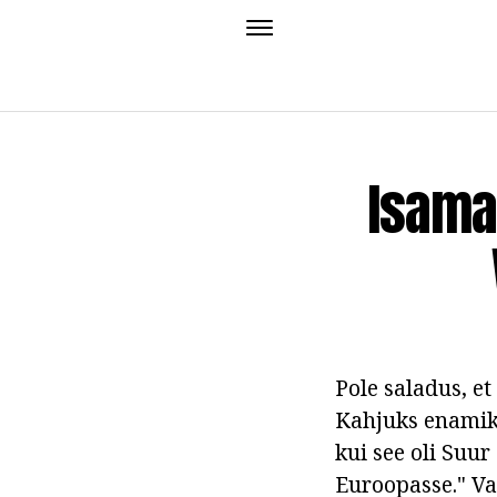
Isama
Pole saladus, 
Kahjuks enamik t
kui see oli Suu
Euroopasse." Va