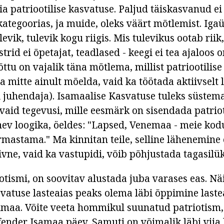
ia patriootilise kasvatuse. Paljud täiskasvanud ei
 kategoorias, ja muide, oleks väärt mõtlemist. Igaü
evik, tulevik kogu riigis. Mis tulevikus ootab riik,
istrid ei õpetajat, teadlased - keegi ei tea ajaloos 
ttu on vajalik täna mõtlema, millist patriootilis
a mitte ainult mõelda, vaid ka töötada aktiivselt l
õi juhendaja). Isamaalise Kasvatuse tuleks süstemaa
evaid tegevusi, mille eesmärk on sisendada patrio
nev loogika, öeldes: "Lapsed, Venemaa - meie ko
rmastama." Ma kinnitan teile, selline lähenemine e
iivne, vaid ka vastupidi, võib põhjustada tagasil
otismi, on soovitav alustada juba varases eas. Nä
asvatuse lasteaias peaks olema läbi õppimine las
maa. Võite veeta hommikul suunatud patriotism,
nder Isamaa päev. Samuti on võimalik läbi viia 