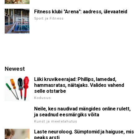
Fitness klubi "Arena": aadress, ülevaateid
Sport ja Fitness
Newest
Liiki kruvikeerajad: Phillips, lamedad,
hammasratas, näitajaks. Valides vahend
selle otstarbe
Kodusus
Neile, kes naudivad mängides online rulett,
ja seadnud eesmärgiks võita
Kunst ja meelelahutus
Laste neuroloog. Sümptomid ja haiguse, mis
peaks arsti