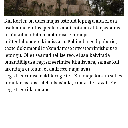
Kui korter on uues majas ostetud lepingu alusel osa
osalemine ehitus, peate esmalt ootama allkirjastamist
protokollid ehitaja jaotamise elamu ja
mitteeluhoonete kinnisvara. Põhineb need paberid,
saate dokumendi rakendamise investeerimishoiuse
lepingu. Olles saanud sellise teo, ei saa käivitada
omandiõiguse registreerimise kinnisvara, samas kui
arendaja ei teata, et aadressi maja avas
registreerimise riiklik register. Kui maja kukub selles
nimekirjas, siis tuleb otsustada, kuidas te kavatsete
registreerida omandi.