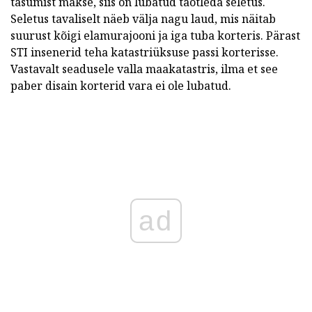
tasumist makse, siis on lubatud taotleda seletus.
Seletus tavaliselt näeb välja nagu laud, mis näitab
suurust kõigi elamurajooni ja iga tuba korteris. Pärast
STI insenerid teha katastriüksuse passi korterisse.
Vastavalt seadusele valla maakatastris, ilma et see
paber disain korterid vara ei ole lubatud.
ad