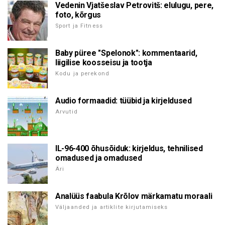
Vedenin Vjatšeslav Petrovitš: elulugu, pere,
foto, kõrgus
Sport ja Fitness
Baby püree "Spelonok": kommentaarid,
liigilise koosseisu ja tootja
Kodu ja perekond
Audio formaadid: tüübid ja kirjeldused
Arvutid
IL-96-400 õhusõiduk: kirjeldus, tehnilised
omadused ja omadused
Äri
Analüüs faabula Krõlov märkamatu moraali
Väljaanded ja artiklite kirjutamiseks