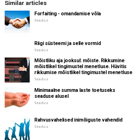
Similar articles
Forfaiting - omandamise võla
Seadus
Riigi süsteemi ja selle vormid
Seadus
Mõistliku aja jooksul: mõiste. Rikkumine
mõistlikel tingimustel menetluse. Hüvitis
rikkumise mõistlikel tingimustel menetluse
Seadus
Minimaalne summa laste toetuseks
seaduse alusel
Seadus
Rahvusvahelised inimõiguste vahendid
Seadus