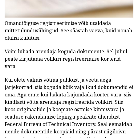
Omandiõiguse registreerimise võib usaldada
mittetulundusühingud. See säästab vaeva, kuid nõuab
olulisi kulutusi.
Võite lubada arendaja koguda dokumente. Sel juhul
peate kirjutama volikiri registreerimise korterid
vara.
Kui olete valmis võtma puhkust ja veeta aega
järjekorrad, siis koguda kõik vajalikud dokumendid ei
oma. Aga enne kui hakata kujundada korter vara, siis
kindlasti võtta arendaja registreerida volikiri. Siis
koos originaalide ja koopiate ostmise kinnisvara ja
seaduse rakendamise lepingu peaksite ühendust
Federal Bureau of Technical Inventory. Seal eemaldab
nende dokumentide koopiaid ning pärast riigilõivu