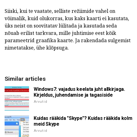
Siiski, kui te vaatate, selliste režiimide vahel on
võimalik, kuid olukorras, kus kaks kaarti ei kasutata,
üks neist on soovitatav lülitada ja kasutada seda
nõuab erilist tarkvara, mille juhtimise eest kõik
parameetrid graafika kaarte. Ja rakendada sulgemist
nimetatakse, ühe klõpsuga.
Similar articles
Windows7: vajadus keelata juht allkirjaga.
Kirjeldus, juhendamise ja tagasiside
Arvutid
Kuidas rääkida "Skype"? Kuidas rääkida kolm
meid Skype
Arvutid