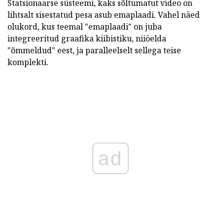
Statsionaarse süsteemi, kaks sõltumatut video on
lihtsalt sisestatud pesa asub emaplaadi. Vahel näed
olukord, kus teemal "emaplaadi" on juba
integreeritud graafika kiibistiku, niiöelda
"õmmeldud" eest, ja paralleelselt sellega teise
komplekti.
ad