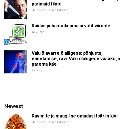
parimaid filme
Uudised ja ühiskond
Kuidas puhastada oma arvutit viiruste
Arvutid
Valu õlavarre õlaliigese: põhjuste,
ennetamise, ravi. Valu õlaliigese vasaku ja
parema käe
Tervis
Newest
Ravimite ja maagiline omadusi tsitriin kivi
Uudised ja ühiskond