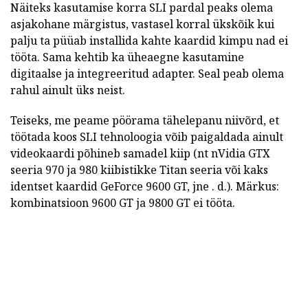
Näiteks kasutamise korra SLI pardal peaks olema
asjakohane märgistus, vastasel korral ükskõik kui
palju ta püüab installida kahte kaardid kimpu nad ei
tööta. Sama kehtib ka üheaegne kasutamine
digitaalse ja integreeritud adapter. Seal peab olema
rahul ainult üks neist.
Teiseks, me peame pöörama tähelepanu niivõrd, et
töötada koos SLI tehnoloogia võib paigaldada ainult
videokaardi põhineb samadel kiip (nt nVidia GTX
seeria 970 ja 980 kiibistikke Titan seeria või kaks
identset kaardid GeForce 9600 GT, jne . d.). Märkus:
kombinatsioon 9600 GT ja 9800 GT ei tööta.