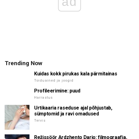
ad
Trending Now
Kuidas kokk pirukas kala pärmitainas
Toiduained ja joogid
Profileerimine: puud
Harrastus
Urtikaaria raseduse ajal põhjustab,
sümptomid ja ravi omadused
Tervis
Režissöör Ardzhento Dario: filmograafia,