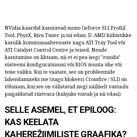
NVidia kaardid kasutavad mono GeForce SLI Profiil
Tool, PhysX, Riva Tuner ja nii edasi. D. AMD kiibistikke
kasulik kommunaalteenuste nagu ATI Tray Tool või
ATI Catalyst Control Centre ja teised. Nende
kasutamine on lihtsam, nii et ei pea isegi "ronida"
süsteemi konfiguratsiooni või BIOS muuta ühe või
teise valiku. Kui te vaatate, see on probleemide
lahendamiseks me (nagu blokeeri Crossfire / SLI) on
tõhusam, kui see on välistatud isegi näiliselt vastuolu
paigaldatud riistvara (kahjuks vastab ja nii edasi).
SELLE ASEMEL, ET EPILOOG:
KAS KEELATA
KAHEREŽIIMILISTE GRAAFIKA?