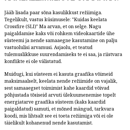
Jääb lisada paar sõna kasulikkust režiimiga.
Tegelikult, vastus küsimusele: "Kuidas keelata
Crossfire (SLI)" Ma arvan, et on selge. Nagu
paigaldamise kaks või rohkem videokaartide ühe
süsteemi ja nende samaaegne kasutamine on palju
vastuolulisi arvamusi. Asjaolu, et teatud
tulemuslikkuse suurendamiseks te ei saa, ja riistvara
konflikte ei ole välistatud.
Muidugi, kui süsteem ei kasuta graafika võimeid
maksimaalselt, keelata nende režiimide on vajalik,
sest samaaegset toimimist kahe kaardid võivad
põhjustada tõsiseid arvuti ülekuumenemise topelt
energiatarve graafika süsteem (kaks kaardid
paigaldatud) samuti, et mõned mängud, tarkvara
koodi, mis lihtsalt see ei toeta režiimiga või ei ole
täielikult kohanenud nende kasutamist.