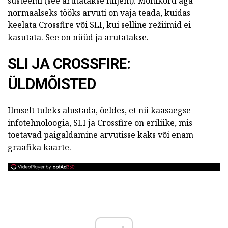
süsteemi (see arutatakse hiljem). Mõnikord aga
normaalseks tööks arvuti on vaja teada, kuidas
keelata Crossfire või SLI, kui selline režiimid ei
kasutata. See on nüüd ja arutatakse.
SLI JA CROSSFIRE:
ÜLDMÕISTED
Ilmselt tuleks alustada, öeldes, et nii kaasaegse
infotehnoloogia, SLI ja Crossfire on eriliike, mis
toetavad paigaldamine arvutisse kaks või enam
graafika kaarte.