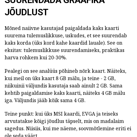
SUURENDADA GRAAFIKA
JÕUDLUST
Mõned naiivne kasutajad paigaldada kaks kaarti
suurema tulemuslikkuse, uskudes, et see suurendab
kaks korda (üks kord kahe kaardid lauale). See on
eksitav. tulemuslikkuse suurendamiseks, praktikas
harva rohkem kui 20-30%.
Pealegi on see analüüs põhineb nõrk kaart. Näiteks,
kui meil on üks kaart 8 GB mälu, ja teine - 2 GB,
niikuinii väljundis kasutaja saab ainult 2 GB. Sama
kehtib paigaldamise kaks kaarti, näiteks 4 GB mälu
iga. Väljundis jääb kõik sama 4 GB.
Teine punkt: kui üks MSI kaardi, EVGA ja teiseks
arvutatakse kõigi jõudlus täpselt, mis on madalaim
sagedus. Niisiis, kui me näeme, soovmõtlemine eriti ei
ole seda väärt.