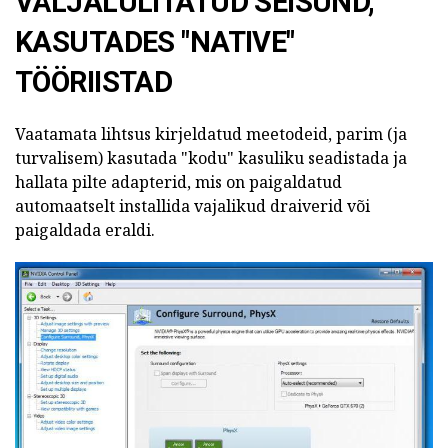
VÄLJALÜLITATUD SEISUND,
KASUTADES "NATIVE"
TÖÖRIISTAD
Vaatamata lihtsus kirjeldatud meetodeid, parim (ja
turvalisem) kasutada "kodu" kasuliku seadistada ja
hallata pilte adapterid, mis on paigaldatud
automaatselt installida vajalikud draiverid või
paigaldada eraldi.