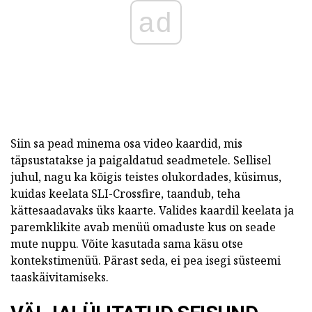
ad
Siin sa pead minema osa video kaardid, mis
täpsustatakse ja paigaldatud seadmetele. Sellisel
juhul, nagu ka kõigis teistes olukordades, küsimus,
kuidas keelata SLI-Crossfire, taandub, teha
kättesaadavaks üks kaarte. Valides kaardil keelata ja
paremklikite avab menüü omaduste kus on seade
mute nuppu. Võite kasutada sama käsu otse
kontekstimenüü. Pärast seda, ei pea isegi süsteemi
taaskäivitamiseks.