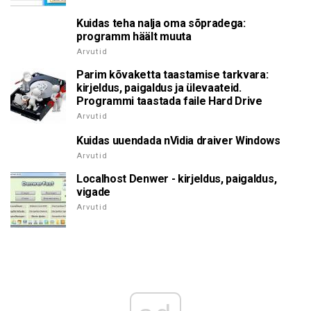
Kuidas teha nalja oma sõpradega:
programm häält muuta
Arvutid
Parim kõvaketta taastamise tarkvara:
kirjeldus, paigaldus ja ülevaateid.
Programmi taastada faile Hard Drive
Arvutid
Kuidas uuendada nVidia draiver Windows
Arvutid
Localhost Denwer - kirjeldus, paigaldus,
vigade
Arvutid