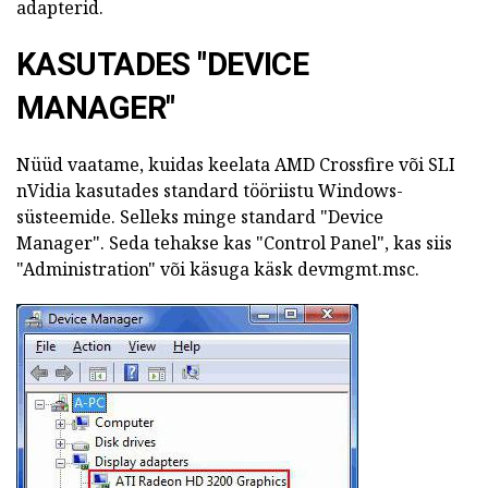
adapterid.
KASUTADES "DEVICE
MANAGER"
Nüüd vaatame, kuidas keelata AMD Crossfire või SLI
nVidia kasutades standard tööriistu Windows-
süsteemide. Selleks minge standard "Device
Manager". Seda tehakse kas "Control Panel", kas siis
"Administration" või käsuga käsk devmgmt.msc.