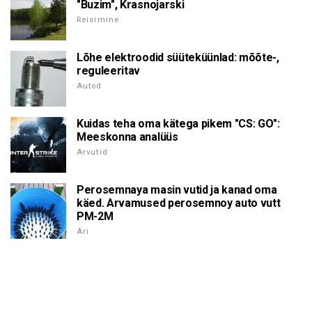
"Buzim", Krasnojarski
Reisimine
Lõhe elektroodid süüteküünlad: mõõte-,
reguleeritav
Autod
Kuidas teha oma kätega pikem "CS: GO":
Meeskonna analüüs
Arvutid
Perosemnaya masin vutid ja kanad oma
käed. Arvamused perosemnoy auto vutt
PM-2M
Äri