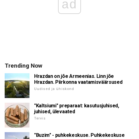
ad
Trending Now
Hrazdan on jõe Armeenias. Linn jõe
Hrazdan. Piirkonna vaatamisväärsused
Uudised ja ühiskond
"Kaltsiumi" preparaat: kasutusjuhised,
juhised, ülevaated
Tervis
"Buzim" - puhkekeskuse. Puhkekeskuse