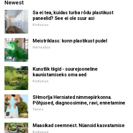
Newest
Sa ei tea, kuidas turba rõdu plastikust
paneelid? See ei ole suur asi
Kodusus
Meistriklass: konn plastikust pudel
Harrastus
Kunstlik tiigid - suurejooneline
kaunistamiseks oma aed
Kodusus
SHmorlja Herniated nimmepiirkonna.
Põhjused, diagnoosimine, ravi, ennetamine
Tervis
Maasikad seemnest. Nüansid kasvatamise
Kodusus