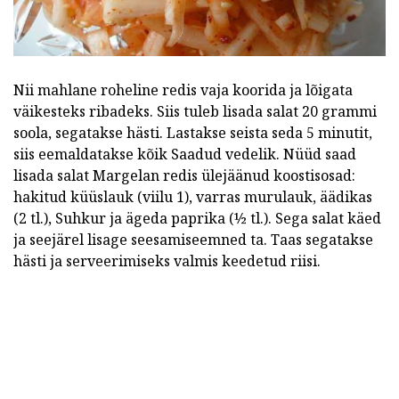
Nii mahlane roheline redis vaja koorida ja lõigata
väikesteks ribadeks. Siis tuleb lisada salat 20 grammi
soola, segatakse hästi. Lastakse seista seda 5 minutit,
siis eemaldatakse kõik Saadud vedelik. Nüüd saad
lisada salat Margelan redis ülejäänud koostisosad:
hakitud küüslauk (viilu 1), varras murulauk, äädikas
(2 tl.), Suhkur ja ägeda paprika (½ tl.). Sega salat käed
ja seejärel lisage seesamiseemned ta. Taas segatakse
hästi ja serveerimiseks valmis keedetud riisi.