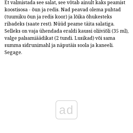
Et valmistada see salat, see võtab ainult kaks peamist
koostisosa - õun ja redis. Nad peavad olema puhtad
(tuumiku õun ja redis koor) ja lõika õhukesteks
ribadeks (saate rest). Nüüd peame täita salatiga.
Selleks on vaja ühendada eraldi kaussi oliiviõli (35 ml),
valge palsamiäädikat (2 tundi. Lusikad) või sama
summa sidrunimahl ja näputäis soola ja kaneeli.
Segage.
ad