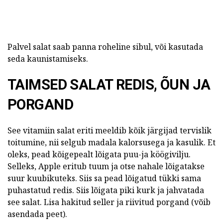
Palvel salat saab panna roheline sibul, või kasutada
seda kaunistamiseks.
TAIMSED SALAT REDIS, ÕUN JA
PORGAND
See vitamiin salat eriti meeldib kõik järgijad tervislik
toitumine, nii selgub madala kalorsusega ja kasulik. Et
oleks, pead kõigepealt lõigata puu-ja köögivilju.
Selleks, Apple eritub tuum ja otse nahale lõigatakse
suur kuubikuteks. Siis sa pead lõigatud tükki sama
puhastatud redis. Siis lõigata piki kurk ja jahvatada
see salat. Lisa hakitud seller ja riivitud porgand (võib
asendada peet).