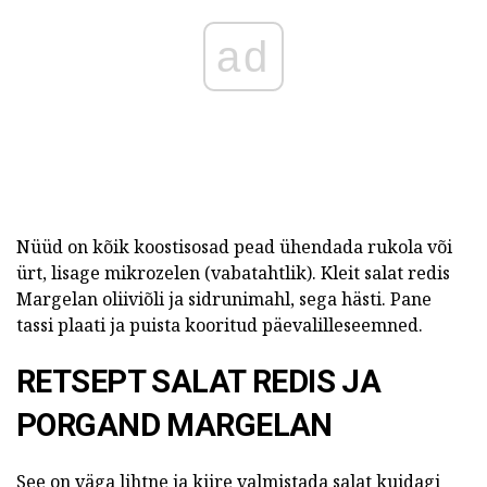
ad
Nüüd on kõik koostisosad pead ühendada rukola või
ürt, lisage mikrozelen (vabatahtlik). Kleit salat redis
Margelan oliiviõli ja sidrunimahl, sega hästi. Pane
tassi plaati ja puista kooritud päevalilleseemned.
RETSEPT SALAT REDIS JA
PORGAND MARGELAN
See on väga lihtne ja kiire valmistada salat kuidagi