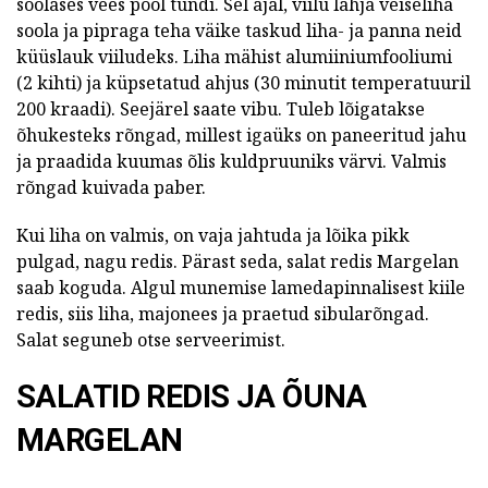
soolases vees pool tundi. Sel ajal, viilu lahja veiseliha
soola ja pipraga teha väike taskud liha- ja panna neid
küüslauk viiludeks. Liha mähist alumiiniumfooliumi
(2 kihti) ja küpsetatud ahjus (30 minutit temperatuuril
200 kraadi). Seejärel saate vibu. Tuleb lõigatakse
õhukesteks rõngad, millest igaüks on paneeritud jahu
ja praadida kuumas õlis kuldpruuniks värvi. Valmis
rõngad kuivada paber.
Kui liha on valmis, on vaja jahtuda ja lõika pikk
pulgad, nagu redis. Pärast seda, salat redis Margelan
saab koguda. Algul munemise lamedapinnalisest kiile
redis, siis liha, majonees ja praetud sibularõngad.
Salat seguneb otse serveerimist.
SALATID REDIS JA ÕUNA
MARGELAN