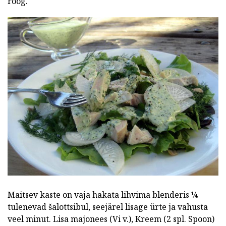
roog.
Maitsev kaste on vaja hakata lihvima blenderis ¼
tulenevad šalottsibul, seejärel lisage ürte ja vahusta
veel minut. Lisa majonees (Vi v.), Kreem (2 spl. Spoon)