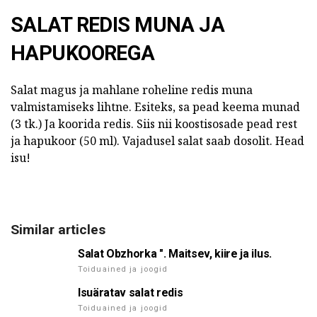
SALAT REDIS MUNA JA
HAPUKOOREGA
Salat magus ja mahlane roheline redis muna
valmistamiseks lihtne. Esiteks, sa pead keema munad
(3 tk.) Ja koorida redis. Siis nii koostisosade pead rest
ja hapukoor (50 ml). Vajadusel salat saab dosolit. Head
isu!
Similar articles
Salat Obzhorka ". Maitsev, kiire ja ilus.
Toiduained ja joogid
Isuäratav salat redis
Toiduained ja joogid