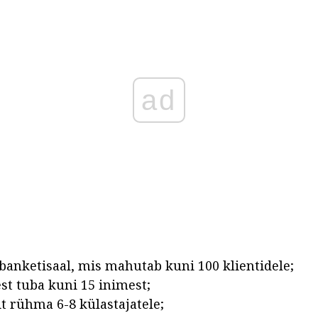
ad
banketisaal, mis mahutab kuni 100 klientidele;
st tuba kuni 15 inimest;
it rühma 6-8 külastajatele;