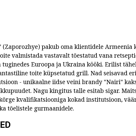
" (Zaporozhye) pakub oma klientidele Armeenia 
 toite valmistada vastavalt tõestatud vana retsept
tuginedes Euroopa ja Ukraina kööki. Erilist täh
ntastiline toite küpsetatud grill. Nad seisavad eri
utsioon - unikaalne iidse veini brandy "Nairi" 
okkupuudet. Nagu kingitus talle esitab sigar. Mai
kõrge kvalifikatsiooniga kokad institutsioon, vää
a tõelistele gurmaanidele.
ED