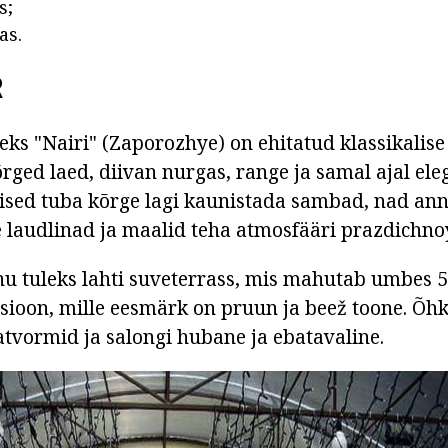
s;
as.
R
s "Nairi" (Zaporozhye) on ehitatud klassikalise s
ged laed, diivan nurgas, range ja samal ajal eleg
mised tuba kõrge lagi kaunistada sambad, nad a
e laudlinad ja maalid teha atmosfääri prazdichno
anu tuleks lahti suveterrass, mis mahutab umbes 5
utsioon, mille eesmärk on pruun ja beež toone. Õ
latvormid ja salongi hubane ja ebatavaline.