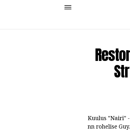
Restor
St
Kuulus "Nairi" 
nn rohelise Guy