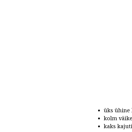
üks ühine 
kolm väike
kaks kajut