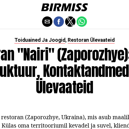
Toiduained Ja Joogid
Restoran Ülevaateid
,
an "Nairi" (Zaporozhye)
ruktuur, Kontaktandmed
Ülevaateid
- restoran (Zaporozhye, Ukraina), mis asub maali
. Külas oma territooriumil kevadel ja suvel, klie