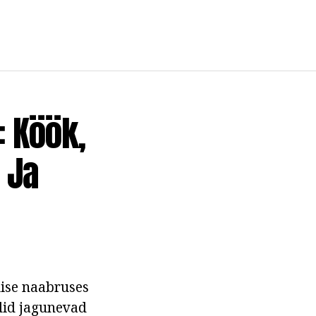
: Köök,
 Ja
lise naabruses
ndid jagunevad