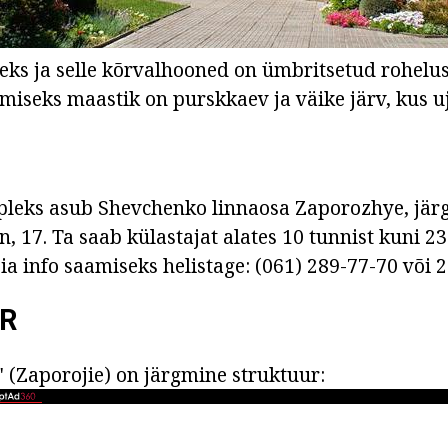
ks ja selle kõrvalhooned on ümbritsetud roheluseg
amiseks maastik on purskkaev ja väike järv, kus u
leks asub Shevchenko linnaosa Zaporozhye, järg
n, 17. Ta saab külastajat alates 10 tunnist kuni 2
eia info saamiseks helistage: (061) 289-77-70 või 
R
" (Zaporojie) on järgmine struktuur: