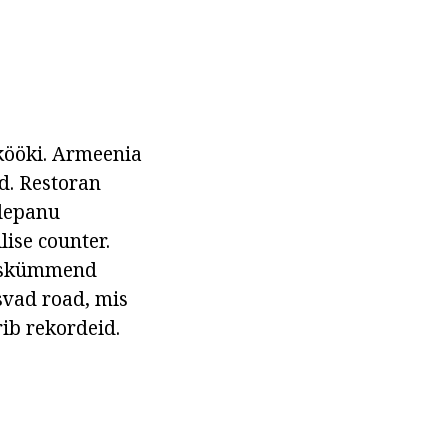
kööki. Armeenia
id. Restoran
elepanu
lise counter.
kakskümmend
tsvad road, mis
rib rekordeid.