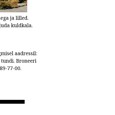
a ja lilled.
juda kuldkala.
misel aadressil:
3 tundi. Broneeri
289-77-00.