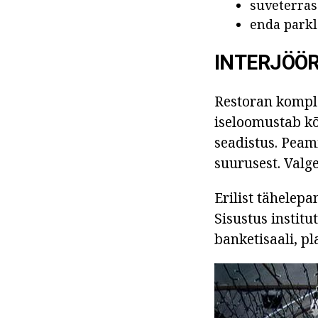
suveterras
enda parkl
INTERJÖÖ
Restoran komplek
iseloomustab kõr
seadistus. Pea
suurusest. Valg
Erilist tähelep
Sisustus instit
banketisaali, p