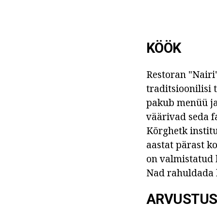
KÖÖK
Restoran "Nairi
traditsioonilisi
pakub menüü ja 
väärivad seda fa
Kõrghetk instit
aastat pärast k
on valmistatud 
Nad rahuldada k
ARVUSTUS