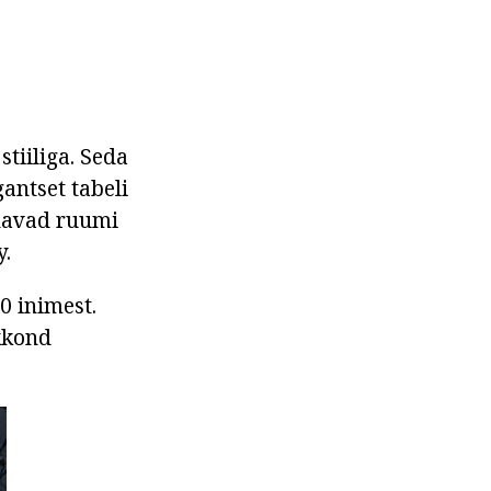
tiiliga. Seda
antset tabeli
nnavad ruumi
y.
0 inimest.
hkkond