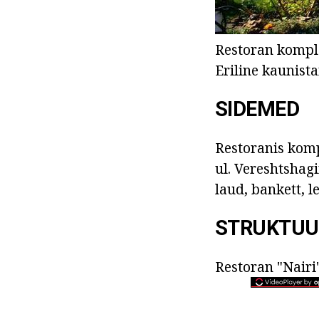
Restoran komple
Eriline kaunist
SIDEMED
Restoranis komp
ul. Vereshtshagi
laud, bankett, l
STRUKTUU
Restoran "Nairi