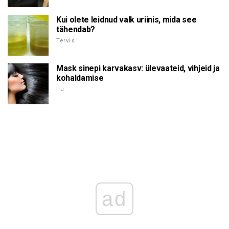
Kui olete leidnud valk uriinis, mida see
tähendab?
Tervis
Mask sinepi karvakasv: ülevaateid, vihjeid ja
kohaldamise
Ilu
ad