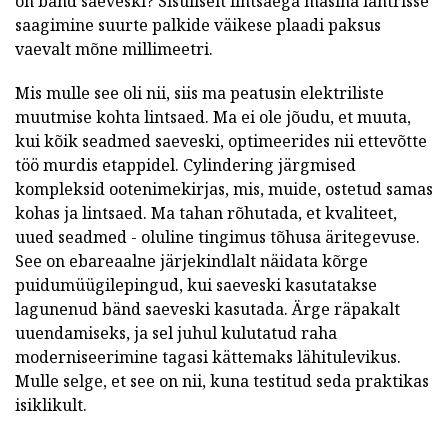
on bänd saeveski? Sisuliselt lintsaega masina lahtrisse
saagimine suurte palkide väikese plaadi paksus
vaevalt mõne millimeetri.
Mis mulle see oli nii, siis ma peatusin elektriliste
muutmise kohta lintsaed. Ma ei ole jõudu, et muuta,
kui kõik seadmed saeveski, optimeerides nii ettevõtte
töö murdis etappidel. Cylindering järgmised
kompleksid ootenimekirjas, mis, muide, ostetud samas
kohas ja lintsaed. Ma tahan rõhutada, et kvaliteet,
uued seadmed - oluline tingimus tõhusa äritegevuse.
See on ebareaalne järjekindlalt näidata kõrge
puidumüügilepingud, kui saeveski kasutatakse
lagunenud bänd saeveski kasutada. Ärge räpakalt
uuendamiseks, ja sel juhul kulutatud raha
moderniseerimine tagasi kättemaks lähitulevikus.
Mulle selge, et see on nii, kuna testitud seda praktikas
isiklikult.