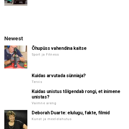
Newest
Õhupüss vahendina kaitse
Sport ja Fitness
Kuidas arvutada sünniaja?
Tervis
Kuidas unistus tõlgendab rongi, et inimene
unistas?
Vaimne areng
Deborah Duarte: elulugu, fakte, filmid
Kunst ja meelelahutus