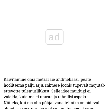
ad
Käivitamine oma metsaraie andmebaasi, peate
hoolitsema palju asju. Inimese joonis tugevalt mõjutab
ettevõtte tulemuslikkust. Selle idee muidugi ei
vaielda, kuid ma ei unusta ja tehnilisi aspekte.
Näiteks, kui ma olin põhjal vana tehnika on pidevalt
olnud raskusi, mis aja jooksul puiduveoga kogus