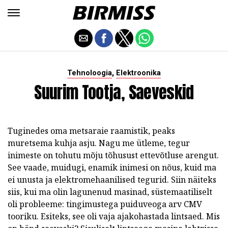
,
Tehnoloogia
Elektroonika
Suurim Tootja, Saeveskid
Tuginedes oma metsaraie raamistik, peaks
muretsema kuhja asju. Nagu me ütleme, tegur
inimeste on tohutu mõju tõhusust ettevõtluse arengut.
See vaade, muidugi, enamik inimesi on nõus, kuid ma
ei unusta ja elektromehaanilised tegurid. Siin näiteks
siis, kui ma olin lagunenud masinad, süstemaatiliselt
oli probleeme: tingimustega puiduveoga arv CMV
tooriku. Esiteks, see oli vaja ajakohastada lintsaed. Mis