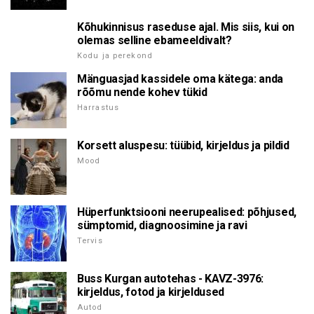
Kõhukinnisus raseduse ajal. Mis siis, kui on
olemas selline ebameeldivalt?
Kodu ja perekond
Mänguasjad kassidele oma kätega: anda
rõõmu nende kohev tükid
Harrastus
Korsett aluspesu: tüübid, kirjeldus ja pildid
Mood
Hüperfunktsiooni neerupealised: põhjused,
sümptomid, diagnoosimine ja ravi
Tervis
Buss Kurgan autotehas - KAVZ-3976:
kirjeldus, fotod ja kirjeldused
Autod