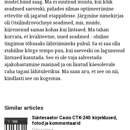
mudel bänd saag. Ma ei suutnud muuta, kui kõik
seadmed saeveski, pidades silmas optimeerimine
ettevõte oli jagatud etappidesse. Järgmine nimekirjas
oli Otsilindrovochnye seadmed, mis, muide,
kiirenenud samas kohas kui lintsaed. Ma tahan
korrata, et kvaliteetne, uued seadmed - oluline
tingimus tõhusaks läbiviimiseks puhul. Sa ei saa olla
stabiilne kõrge tempo puu, kui saeveski on lagunenud
lintsaed kasutada. See ei ole vaja salvestada
ajakohastamine masinad ja on lisatud käesolevale
raha tagasi lähitulevikus. Ma saan aru, et see on nii,
kindlasti see on kogemus.
Similar articles
Süntesaator Casio CTK-240: kirjeldused,
fotod ja kommentaarid
Tehnoloogia