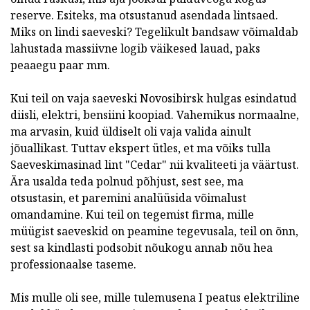
reserve. Esiteks, ma otsustanud asendada lintsaed.
Miks on lindi saeveski? Tegelikult bandsaw võimaldab
lahustada massiivne logib väikesed lauad, paks
peaaegu paar mm.
Kui teil on vaja saeveski Novosibirsk hulgas esindatud
diisli, elektri, bensiini koopiad. Vahemikus normaalne,
ma arvasin, kuid üldiselt oli vaja valida ainult
jõuallikast. Tuttav ekspert ütles, et ma võiks tulla
Saeveskimasinad lint "Cedar" nii kvaliteeti ja väärtust.
Ära usalda teda polnud põhjust, sest see, ma
otsustasin, et paremini analüüsida võimalust
omandamine. Kui teil on tegemist firma, mille
müügist saeveskid on peamine tegevusala, teil on õnn,
sest sa kindlasti podsobit nõukogu annab nõu hea
professionaalse taseme.
Mis mulle oli see, mille tulemusena I peatus elektriline