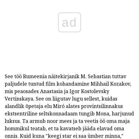
ad
See töö Rumeenia näitekirjanik M. Sebastian tuttav
paljudele tuntud film kohandamine Mihhail Kozakov,
mis peaosades Anastasia ja Igor Kostolevsky
Vertinskaya. See on liigutav lugu sellest, kuidas
alandlik õpetaja elu Miró alates provintsilinnakus
ekstsentriline seltskonnadaam tungib Mona, harjunud
luksus. Ta armub noor mees ja ta veetis öö oma maja
hommikul teatab, et ta kavatseb jääda elavad oma
onnis. Kuid kuna "keegi star ei saa ümber minna,"