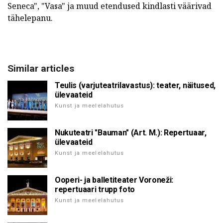
Seneca", "Vasa" ja muud etendused kindlasti väärivad
tähelepanu.
Similar articles
Teulis (varjuteatrilavastus): teater, näitused,
ülevaateid
Kunst ja meelelahutus
Nukuteatri "Bauman" (Art. M.): Repertuaar,
ülevaateid
Kunst ja meelelahutus
Ooperi- ja balletiteater Voroneži:
repertuaari trupp foto
Kunst ja meelelahutus