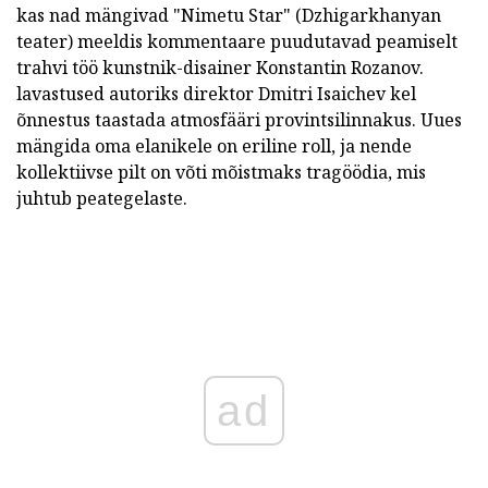
kas nad mängivad "Nimetu Star" (Dzhigarkhanyan
teater) meeldis kommentaare puudutavad peamiselt
trahvi töö kunstnik-disainer Konstantin Rozanov.
lavastused autoriks direktor Dmitri Isaichev kel
õnnestus taastada atmosfääri provintsilinnakus. Uues
mängida oma elanikele on eriline roll, ja nende
kollektiivse pilt on võti mõistmaks tragöödia, mis
juhtub peategelaste.
ad