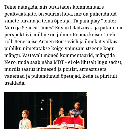
Teine mängida, mis otsustades kommentaare
pealtvaatajate, on suurim huvi, mis on pühendatud
suhete türann ja tema õpetaja. Ta pani play "teater
Nero ja Seneca Times" Edvard Radzinski ja pakub uue
perspektiivi, milline on julmus Rooma keiser. Teeb
rolli Seneca ise Armen Borisovich ja ilmekat vaikus
publiku nimetatakse kõige võimsam stseene kogu
mängu. Vastavalt mõned kommentaarid, mängida
Nero, mida saab näha MDT - ei ole lihtsalt lugu sadist,
murdis saatus inimesed ja poisist, armastuseta
vanemad ja pühendunud õpetajad, keda ta piiritult
usaldada.