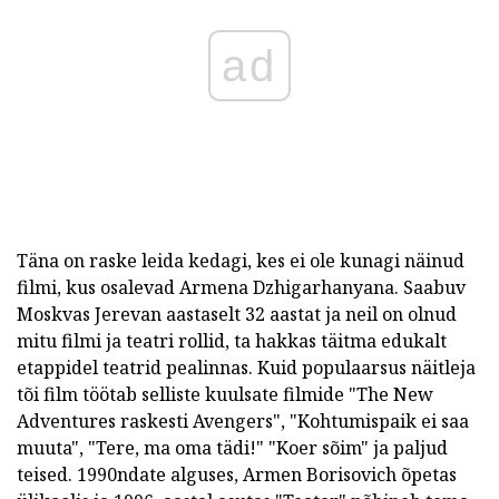
ad
Täna on raske leida kedagi, kes ei ole kunagi näinud
filmi, kus osalevad Armena Dzhigarhanyana. Saabuv
Moskvas Jerevan aastaselt 32 aastat ja neil on olnud
mitu filmi ja teatri rollid, ta hakkas täitma edukalt
etappidel teatrid pealinnas. Kuid populaarsus näitleja
tõi film töötab selliste kuulsate filmide "The New
Adventures raskesti Avengers", "Kohtumispaik ei saa
muuta", "Tere, ma oma tädi!" "Koer sõim" ja paljud
teised. 1990ndate alguses, Armen Borisovich õpetas