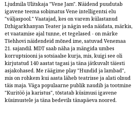
Ljudmila Ulitskaja "Vene Jam". Näidend puudutab
igavene teema sobimatus Vene intelligentsi elu
"väljaspool." Vaatajad, kes on varem külastanud
Dzhigarkhanyan Teater ja nägin seda näidata, märkis,
et vaatamise ajal tunne, et tegelased - on märke
Tšehhovi näidendeid mõned ime, satuvad Venemaa
21. sajandil. MDT saab näha ja mängida umbes
korruptsiooni ja sotsiaalse kurja, mis, kuigi see oli
kirjutatud 140 aastat tagasi ja täna jätkuvalt täiesti
asjakohased. Me räägime play "Hundid ja lambad",
mis on rohkem kui aasta läheb teatrisse ja alati olnud
täis maja. Väga populaarne publik naudib ja tootmine
"Kuritöö ja karistus", tõstatab küsimusi igavene
küsimustele ja täna bedevils tänapäeva noored.