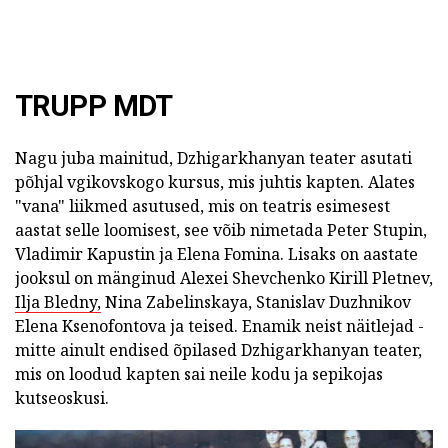
TRUPP MDT
Nagu juba mainitud, Dzhigarkhanyan teater asutati
põhjal vgikovskogo kursus, mis juhtis kapten. Alates
"vana" liikmed asutused, mis on teatris esimesest
aastat selle loomisest, see võib nimetada Peter Stupin,
Vladimir Kapustin ja Elena Fomina. Lisaks on aastate
jooksul on mänginud Alexei Shevchenko Kirill Pletnev,
Ilja Bledny,
Nina Zabelinskaya, Stanislav Duzhnikov
Elena Ksenofontova ja teised. Enamik neist näitlejad -
mitte ainult endised õpilased Dzhigarkhanyan teater,
mis on loodud kapten sai neile kodu ja sepikojas
kutseoskusi.