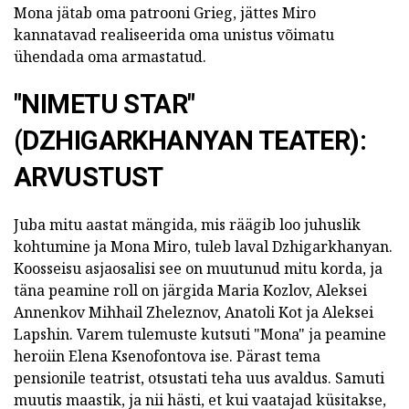
Mona jätab oma patrooni Grieg, jättes Miro
kannatavad realiseerida oma unistus võimatu
ühendada oma armastatud.
"NIMETU STAR"
(DZHIGARKHANYAN TEATER):
ARVUSTUST
Juba mitu aastat mängida, mis räägib loo juhuslik
kohtumine ja Mona Miro, tuleb laval Dzhigarkhanyan.
Koosseisu asjaosalisi see on muutunud mitu korda, ja
täna peamine roll on järgida Maria Kozlov, Aleksei
Annenkov Mihhail Zheleznov, Anatoli Kot ja Aleksei
Lapshin. Varem tulemuste kutsuti "Mona" ja peamine
heroiin Elena Ksenofontova ise. Pärast tema
pensionile teatrist, otsustati teha uus avaldus. Samuti
muutis maastik, ja nii hästi, et kui vaatajad küsitakse,