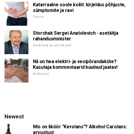
Katarraalne soole koliit: kirjeldus põhjuste,
sümptomite ja ravi
Tervis
Storchak Sergei Anatolevich - asetäitja
rahandusminister
Uudised ja ühiskond
Nii on hea elektri- ja vesipõrandaküte?
Kasutaja kommentaarid kuulnud jaatav!
Kodusus
Newest
Mis on liköör "Kerolans"? Alkohol Carolans:
arvustust