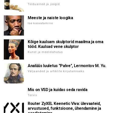
Toiduained ja joogid
Meeste ja naiste loogika
Ise kasvatamine
Kõige kuulsam skulptorid maailma ja oma
tööd. Kuulsad vene skulptor
Kunst ja meelelahutus
Analüüs luuletus "Palve", Lermontov M. Yu.
Väljaanded ja artiklite kirjutamiseks
Mis on VSD ja kuidas seda ravida
Tervis
Router ZyXEL Keenetic Viva: ülevaateid,
arvustused, funktsioone, ühendamine ja