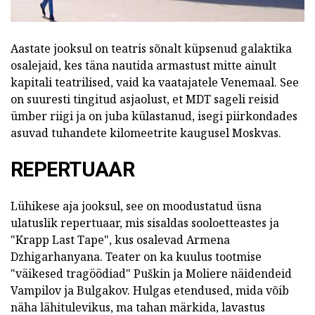
Aastate jooksul on teatris sõnalt küpsenud galaktika
osalejaid, kes täna nautida armastust mitte ainult
kapitali teatrilised, vaid ka vaatajatele Venemaal. See
on suuresti tingitud asjaolust, et MDT sageli reisid
ümber riigi ja on juba külastanud, isegi piirkondades
asuvad tuhandete kilomeetrite kaugusel Moskvas.
REPERTUAAR
Lühikese aja jooksul, see on moodustatud üsna
ulatuslik repertuaar, mis sisaldas sooloetteastes ja
"Krapp Last Tape", kus osalevad Armena
Dzhigarhanyana. Teater on ka kuulus tootmise
"väikesed tragöödiad" Puškin ja Moliere näidendeid
Vampilov ja Bulgakov. Hulgas etendused, mida võib
näha lähitulevikus, ma tahan märkida, lavastus