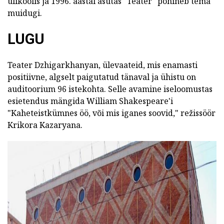
ülikoolis ja 1996. aastal asutas "Teater" põhineb tema
muidugi.
LUGU
Teater Dzhigarkhanyan, ülevaateid, mis enamasti
positiivne, algselt paigutatud tänaval ja ühistu on
auditoorium 96 istekohta. Selle avamine iseloomustas
esietendus mängida William Shakespeare'i
"Kaheteistkümnes öö, või mis iganes soovid," režissöör
Krikora Kazaryana.