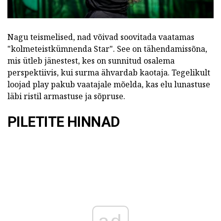
Nagu teismelised, nad võivad soovitada vaatamas
"kolmeteistkümnenda Star". See on tähendamissõna,
mis ütleb jänestest, kes on sunnitud osalema
perspektiivis, kui surma ähvardab kaotaja. Tegelikult
loojad play pakub vaatajale mõelda, kas elu lunastuse
läbi ristil armastuse ja sõpruse.
PILETITE HINNAD