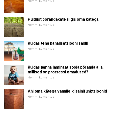
Hommikumantus
Puidust põrandakate riigis oma kätega
Hommikumantus
Kuidas teha kanalisatsiooni saidil
Hommikumantus
Kuidas panna laminaat sooja põranda alla,
millised on protsessi omadused?
Hommikumantus
Ahi oma kätega vannile: disainifunktsioonid
Hommikumantus