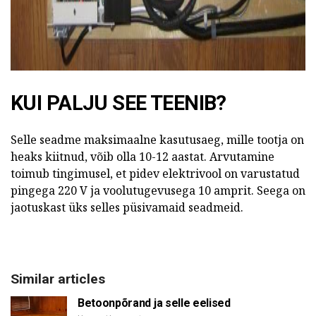
KUI PALJU SEE TEENIB?
Selle seadme maksimaalne kasutusaeg, mille tootja on
heaks kiitnud, võib olla 10-12 aastat. Arvutamine
toimub tingimusel, et pidev elektrivool on varustatud
pingega 220 V ja voolutugevusega 10 amprit. Seega on
jaotuskast üks selles püsivamaid seadmeid.
Similar articles
Betoonpõrand ja selle eelised