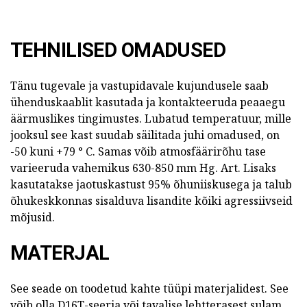
TEHNILISED OMADUSED
Tänu tugevale ja vastupidavale kujundusele saab
ühenduskaablit kasutada ja kontakteeruda peaaegu
äärmuslikes tingimustes. Lubatud temperatuur, mille
jooksul see kast suudab säilitada juhi omadused, on
-50 kuni +79 ° C. Samas võib atmosfäärirõhu tase
varieeruda vahemikus 630-850 mm Hg. Art. Lisaks
kasutatakse jaotuskastust 95% õhuniiskusega ja talub
õhukeskkonnas sisalduva lisandite kõiki agressiivseid
mõjusid.
MATERJAL
See seade on toodetud kahte tüüpi materjalidest. See
võib olla D16T-seeria või tavalise lehtterasest sulam.