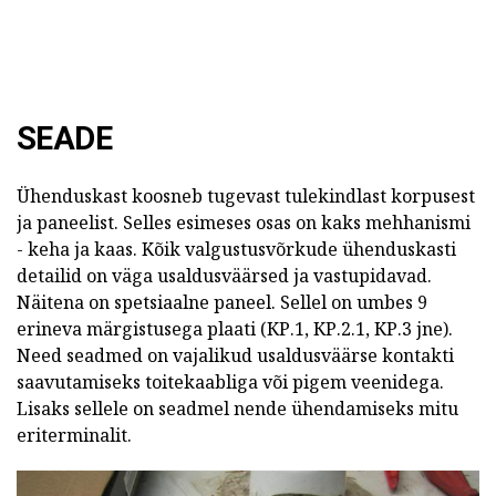
SEADE
Ühenduskast koosneb tugevast tulekindlast korpusest
ja paneelist. Selles esimeses osas on kaks mehhanismi
- keha ja kaas. Kõik valgustusvõrkude ühenduskasti
detailid on väga usaldusväärsed ja vastupidavad.
Näitena on spetsiaalne paneel. Sellel on umbes 9
erineva märgistusega plaati (КР.1, КР.2.1, КР.3 jne).
Need seadmed on vajalikud usaldusväärse kontakti
saavutamiseks toitekaabliga või pigem veenidega.
Lisaks sellele on seadmel nende ühendamiseks mitu
eriterminalit.