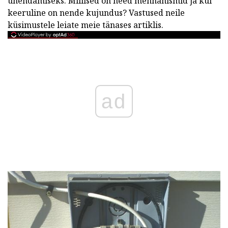
ühendamiseks. Millised on need mehhanismid ja kui
keeruline on nende kujundus? Vastused neile
küsimustele leiate meie tänases artiklis.
ad