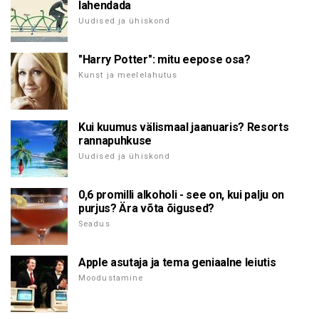
lahendada
Uudised ja ühiskond
"Harry Potter": mitu eepose osa?
Kunst ja meelelahutus
Kui kuumus välismaal jaanuaris? Resorts
rannapuhkuse
Uudised ja ühiskond
0,6 promilli alkoholi - see on, kui palju on
purjus? Ära võta õigused?
Seadus
Apple asutaja ja tema geniaalne leiutis
Moodustamine