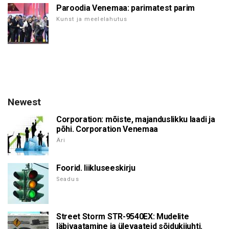
Paroodia Venemaa: parimatest parim
Kunst ja meelelahutus
Newest
Corporation: mõiste, majanduslikku laadi ja
põhi. Corporation Venemaa
Äri
Foorid. liikluseeskirju
Seadus
Street Storm STR-9540EX: Mudelite
läbivaatamine ja ülevaateid sõidukijuhti.