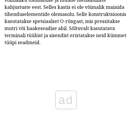
võimaliku tõmbamise ja muude mehaaniliste
kahjustuste eest. Selles kastis ei ole võimalik mainida
tihenduselementide olemasolu. Selle konstruktsioonis
kasutatakse spetsiaalset O-rõngast, mis pressitakse
mutri või haakeseadise abil. Sõltuvalt kasutatava
terminali tüübist ja sisendist eristatakse neid kümmet
tüüpi seadmeid.
ad