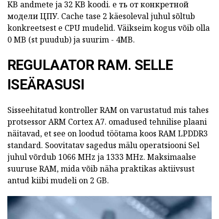
KB andmete ja 32 KB koodi.
е
ть от конкретной
модели ЦПУ.
Cache tase 2 käesoleval juhul
sõltub
konkreetsest
e
CPU mudelid.
Väikseim kogus võib olla
0 MB (st puudub) ja suurim - 4MB.
REGULAATOR RAM. SELLE
ISEÄRASUSI
Sisseehitatud kontroller RAM on varustatud mis tahes
protsessor ARM Cortex A7.
omadused
tehnilise plaani
näitavad, et see on loodud töötama koos RAM
LPDDR3
standard.
Soovitatav sagedus mälu operatsiooni Sel
juhul võrdub 1066 MHz ja 1333 MHz.
Maksimaalse
suuruse RAM, mida võib näha praktikas aktiivsust
antud kiibi mudeli on 2 GB.