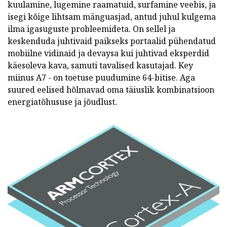
kuulamine, lugemine raamatuid, surfamine veebis, ja
isegi kõige lihtsam mänguasjad, antud juhul kulgema
ilma igasuguste probleemideta.
On sellel ja
keskenduda juhtivaid paikseks portaalid pühendatud
mobiilne vidinaid ja devaysa kui juhtivad eksperdid
käesoleva kava, samuti tavalised kasutajad.
Key
miinus A7 - on toetuse puudumine 64-bitise.
Aga
suured eelised hõlmavad oma täiuslik kombinatsioon
energiatõhususe ja jõudlust.