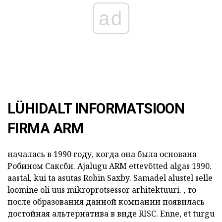
ad
LÜHIDALT INFORMATSIOON
FIRMA ARM
началась в 1990 году, когда она была основана
Робином Саксби.
Ajalugu
ARM
ettevõtted algas 1990.
aastal, kui ta asutas Robin Saxby.
Samadel alustel selle
loomine oli uus mikroprotsessor arhitektuuri.
, то
после образования данной компании появилась
достойная альтернатива в виде
RISC.
Enne, et turgu