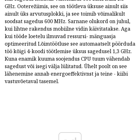
GHz.
Ooterežiimis, see on töötleva üksuse ainult siis
ainult üks arvutusplokki, ja see toimib võimalikult
soodsat sagedus 600 MHz.
Sarnane olukord on juhul,
kui lihtne rakendus mobiilne vidin käivitatakse.
Aga
kui tööde loetelu ilmuvad ressursi- mänguasja
optimeeritud Lõimtöötluse see automaatselt pöörduda
töö kõigi 4-koodi töötlemise üksus sagedusel 1,3 GHz.
Kuna enamik kuuma soojendus CPU tuum vähendab
sagedust või isegi välja lülitatud.
Ühelt poolt on see
lähenemine annab energoeffektivnst ja teine - kiibi
vastuvõetaval tasemel.