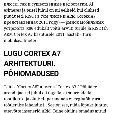
плюсы, так и существенные недостатки.
Ai
esimeses ja teisel juhul on nii eeliseid kui olulised
puudused.
RISC (
в том числе и
ARM Cortex A7
,
представленная 2011 году) — рынок мобильных
устройств.
x86 edukalt võitis arvuti turule ja
RISC
(sh
ARM Cortex
A7
kasutusele 2011. aastal) - turu
mobiilseadmetes.
LUGU CORTEX A7
ARHITEKTUURI.
PÕHIOMADUSED
Täites "Cortex A8" alusena "Cortex A7."
Põhiidee
arendajad sel juhul oli tagada, et suurendada
tootlikkust ja oluliselt parandada energiatõhusust
töötlemise lahendusi.
.
See on see, mida lõpuks juhtus,
ettevõtte insenerid
ARM.
Teine oluline omadus antud