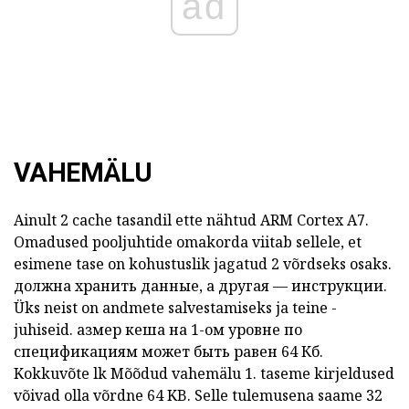
ad
VAHEMÄLU
Ainult 2 cache tasandil ette nähtud ARM Cortex A7.
Omadused pooljuhtide omakorda viitab sellele, et
esimene tase on kohustuslik jagatud 2 võrdseks osaks.
должна хранить данные, а другая — инструкции.
Üks neist
on andmete salvestamiseks ja teine -
juhiseid.
азмер
кеша на 1-ом уровне
по
спецификациям может быть равен
64
Кб.
Kokkuvõte lk
Mõõdud
vahemälu 1.
taseme
kirjeldused
võivad olla võrdne
64
KB.
Selle tulemusena saame 32