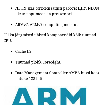
NEON
для оптимизации работы ЦПУ.
NEON
üksuse
optimeerida protsessori.
ARMv7.
ARMv7
computing
moodul.
Oli ka järgmised ühised komponendid kõik tuumad
CPU:
Cache
L2.
Tuumad plokk
CoreSight.
Data Management Controller AMBA bussi koos
natuke 128 bitti.