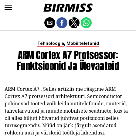
,
Tehnoloogia
Mobiiltelefonid
ARM Cortex A7 Protsessor:
Funktsioonid Ja Ülevaateid
ARM Cortex A7
.
Selles artiklis me räägime
ARM
Cortex A7
protsessori
arhitektuuri.
Semiconductor
põhinevad tooted võib leida nutitelefonide, ruuterid,
tahvelarvuteid ja muude mobiilsete seadmete, kus ta
oli alles hiljuti hõivatud juhtivat positsiooni selles
turusegmendis.
Nüüd on järk-järgult asendatud
rohkem uusi ja värskeid töötleja lahendusi.