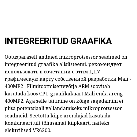
INTEGREERITUD GRAAFIKA
Ootuspäraselt andmed mikroprotsessor seadmed on
integreeritud graafika allsüsteemi.
рекомендует
использовать в сочетании с этим ЦПУ
графическую карту собственной разработки
Mali -
400MP2
.
Filmitootmisettevõtja
ARM
soovitab
kasutada koos CPU graafikakaart
Mali enda
areng -
400MP2.
Aga selle täitmine on kõige sagedamini ei
piisa potentsiaali vallandamiseks mikroprotsessor
seadmeid.
Seetõttu kiipe arendajad kasutada
kombineeritult tõhusamat kiipkaart, näiteks
elektrilised VR6200.