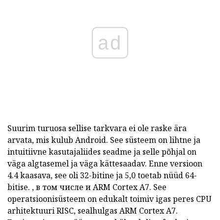
ad
Suurim turuosa sellise tarkvara ei ole raske ära
arvata, mis kulub
Android.
See süsteem on lihtne ja
intuitiivne kasutajaliides seadme ja selle põhjal on
väga algtasemel ja väga kättesaadav.
Enne versioon
4.4 kaasava, see oli 32-bitine ja 5,0 toetab nüüd 64-
bitise.
, в том числе и ARM Cortex A7.
See
operatsioonisüsteem on edukalt toimiv igas peres CPU
arhitektuuri
RISC,
sealhulgas ARM Cortex A7.