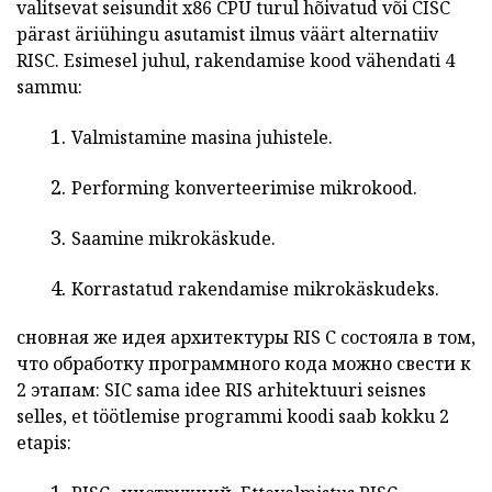
valitsevat seisundit x86 CPU turul hõivatud või
CISC
pärast
äriühingu asutamist ilmus väärt alternatiiv
RISC.
Esimesel juhul, rakendamise kood vähendati 4
sammu:
Valmistamine masina juhistele.
Performing konverteerimise mikrokood.
Saamine mikrokäskude.
Korrastatud rakendamise mikrokäskudeks.
сновная же идея архитектуры
RIS
С состояла в том,
что обработку программного кода можно свести к
2 этапам:
SIC
sama idee
RIS
arhitektuuri
seisnes
selles, et töötlemise programmi koodi saab kokku 2
etapis: