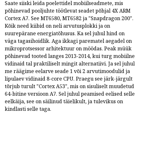
Saate siiski leida poelettidel mobiilseadmete, mis
põhinevad pooljuhte töötlevat seadet põhjal 4X ARM
Cortex A7.
See MT6580, MT6582 ja "Snapdragon 200".
Kõik need kiibid on neli arvutusplokki ja on
suurepärane energiatõhusus.
Ka sel juhul hind on
väga tagasihoidlik.
Aga ikkagi parematel aegadel on
mikroprotsessor arhitektuur on möödas.
Peak müük
põhinevad tooted langes 2013-2014, kui turg mobiilne
vidinaid tal praktiliselt mingit alternatiivi.
Ja sel juhul
me räägime eelarve seade 1 või 2 arvutimoodulid ja
lipulaev vidinaid 8-core CPU.
Praegu see järk-järgult
tõrjub turult "Cortex A53", mis on sisuliselt muudetud
64-bitine versioon A7.
Sel juhul peamised eelised selle
eelkäija, see on säilinud täielikult, ja tulevikus on
kindlasti selle taga.