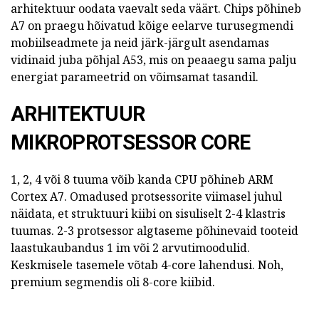
arhitektuur oodata vaevalt seda väärt.
Chips põhineb
A7 on praegu hõivatud kõige eelarve turusegmendi
mobiilseadmete ja neid järk-järgult asendamas
vidinaid juba põhjal A53, mis on peaaegu sama palju
energiat parameetrid on võimsamat tasandil.
ARHITEKTUUR
MIKROPROTSESSOR CORE
1, 2, 4 või 8 tuuma võib kanda CPU põhineb ARM
Cortex A7.
Omadused protsessorite viimasel juhul
näidata, et struktuuri kiibi on sisuliselt 2-4 klastris
tuumas.
2-3 protsessor algtaseme põhinevaid tooteid
laastukaubandus 1 im või 2 arvutimoodulid.
Keskmisele tasemele võtab 4-core lahendusi.
Noh,
premium segmendis oli 8-core kiibid.