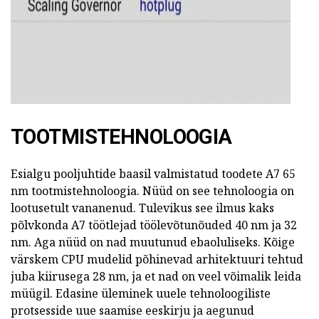
TOOTMISTEHNOLOOGIA
Esialgu pooljuhtide baasil valmistatud toodete A7 65
nm tootmistehnoloogia.
Nüüd on see tehnoloogia on
lootusetult vananenud.
Tulevikus see ilmus kaks
põlvkonda A7 töötlejad töölevõtunõuded 40 nm ja 32
nm.
Aga nüüd on nad muutunud ebaoluliseks.
Kõige
värskem CPU mudelid põhinevad arhitektuuri tehtud
juba kiirusega 28 nm, ja et nad on veel võimalik leida
müügil.
Edasine üleminek uuele tehnoloogiliste
protsesside uue saamise eeskirju ja aegunud