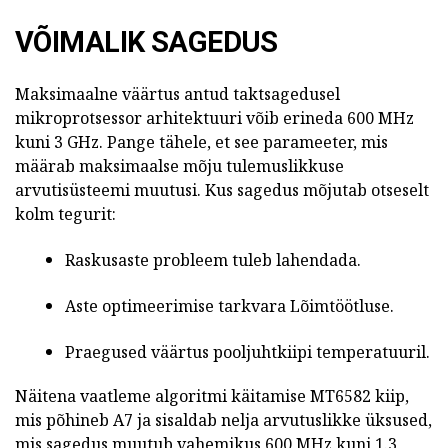
VÕIMALIK SAGEDUS
Maksimaalne väärtus antud taktsagedusel
mikroprotsessor arhitektuuri võib erineda 600 MHz
kuni 3 GHz.
Pange tähele, et see parameeter, mis
määrab maksimaalse mõju tulemuslikkuse
arvutisüsteemi muutusi.
Kus sagedus mõjutab otseselt
kolm tegurit:
Raskusaste probleem tuleb lahendada.
Aste optimeerimise tarkvara Lõimtöötluse.
Praegused väärtus pooljuhtkiipi temperatuuril.
Näitena vaatleme algoritmi käitamise MT6582 kiip,
mis põhineb A7 ja sisaldab nelja arvutuslikke üksused,
mis sagedus muutub vahemikus 600 MHz kuni 1.3