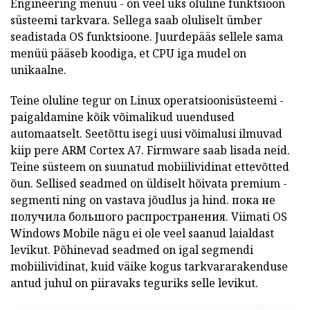
Engineering menüü - on veel üks oluline funktsioon
süsteemi tarkvara.
Sellega saab oluliselt ümber
seadistada OS funktsioone.
Juurdepääs sellele sama
menüü pääseb koodiga, et CPU iga mudel on
unikaalne.
Teine oluline tegur on Linux operatsioonisüsteemi -
paigaldamine kõik võimalikud uuendused
automaatselt.
Seetõttu isegi uusi võimalusi ilmuvad
kiip pere ARM Cortex A7.
Firmware saab lisada neid.
Teine süsteem on suunatud mobiilividinat ettevõtted
õun.
Sellised seadmed on üldiselt hõivata premium -
segmenti ning on vastava jõudlus ja hind.
пока не
получила большого распространения.
Viimati OS
Windows Mobile
nägu ei ole veel saanud laialdast
levikut.
Põhinevad seadmed on igal segmendi
mobiilividinat, kuid väike kogus tarkvararakenduse
antud juhul on piiravaks teguriks selle levikut.