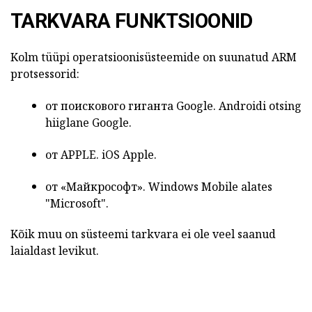
TARKVARA FUNKTSIOONID
Kolm tüüpi operatsioonisüsteemide on suunatud
ARM
protsessorid:
от поискового гиганта
Google.
Androidi
otsing
hiiglane
Google.
от
APPLE.
iOS
Apple.
от «Майкрософт».
Windows Mobile
alates
"Microsoft".
Kõik muu on süsteemi tarkvara ei ole veel saanud
laialdast levikut.