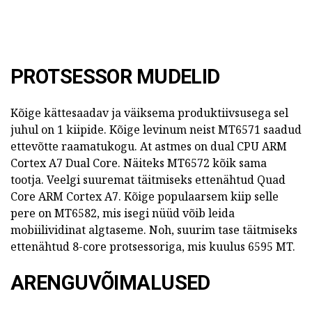
PROTSESSOR MUDELID
Kõige kättesaadav ja väiksema produktiivsusega sel
juhul on 1 kiipide.
Kõige levinum neist MT6571 saadud
ettevõtte raamatukogu.
At astmes on dual CPU ARM
Cortex A7 Dual Core.
Näiteks MT6572 kõik sama
tootja.
Veelgi suuremat täitmiseks ettenähtud Quad
Core ARM Cortex A7.
Kõige populaarsem kiip selle
pere on MT6582, mis isegi nüüd võib leida
mobiilividinat algtaseme.
Noh, suurim tase täitmiseks
ettenähtud 8-core protsessoriga, mis kuulus
6595 MT.
ARENGUVÕIMALUSED