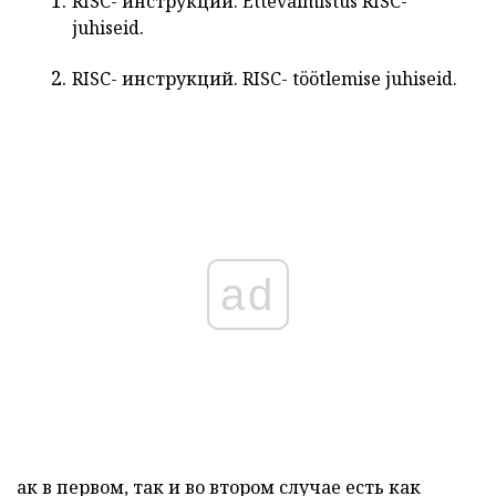
RISC-
инструкций.
Ettevalmistus
RISC-
juhiseid.
RISC-
инструкций.
RISC-
töötlemise
juhiseid.
ad
ак в первом, так и во втором случае есть как