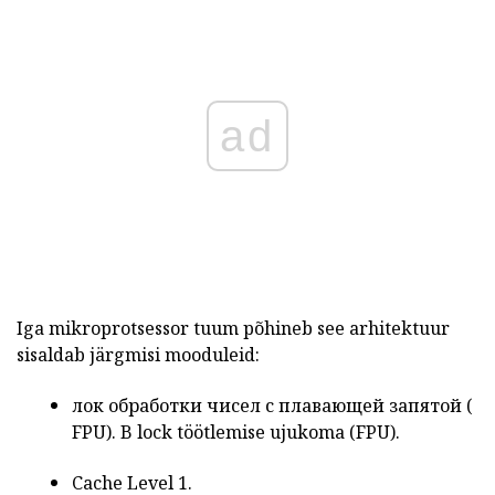
ad
Iga mikroprotsessor tuum põhineb see arhitektuur
sisaldab järgmisi mooduleid:
лок обработки чисел с плавающей запятой (
FPU).
B
lock töötlemise ujukoma
(FPU).
Cache Level 1.