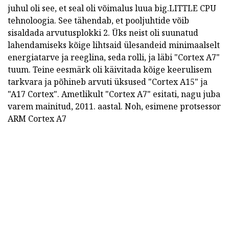
juhul oli see, et seal oli võimalus luua
big.LITTLE
CPU
tehnoloogia.
See tähendab, et pooljuhtide võib
sisaldada arvutusplokki 2.
Üks neist oli suunatud
lahendamiseks kõige lihtsaid ülesandeid minimaalselt
energiatarve ja reeglina, seda rolli, ja läbi "Cortex A7"
tuum.
Teine eesmärk oli käivitada kõige keerulisem
tarkvara ja põhineb arvuti üksused "Cortex A15" ja
"A17 Cortex".
Ametlikult "Cortex A7" esitati, nagu juba
varem mainitud, 2011. aastal.
Noh, esimene protsessor
ARM Cortex A7