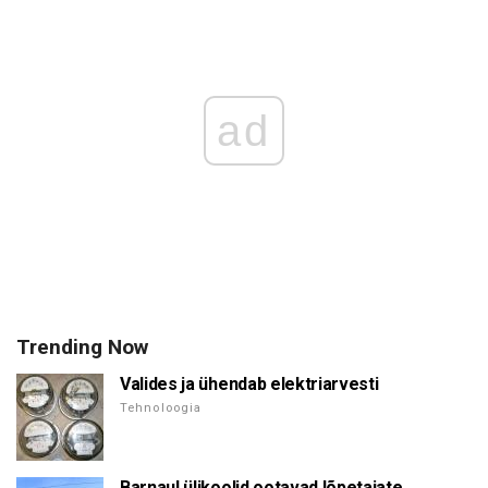
ad
Trending Now
Valides ja ühendab elektriarvesti
Tehnoloogia
Barnaul ülikoolid ootavad lõpetajate