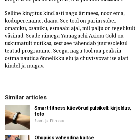
Selline kingitus kindlasti nagu ärimees, noor ema,
koduperenaine, daam. See tool on parim sõber
omaniku, osaniku, esmaabi ajal, mil palju on tegelikult
väsinud. Seade nimega Yamaguchi Axiom Gold on
uskumatult nutikas, sest see tähendab juuresolekul
teatud programme. Seega, nagu tool ma peaksin
ostma nautida õnnelikku elu ja chuvtsvovat ise alati
kindel ja mugav.
Similar articles
Smart fitness käevõrud pulsikell: kirjeldus,
foto
Sport ja Fitness
Õhupüss vahendina kaitse