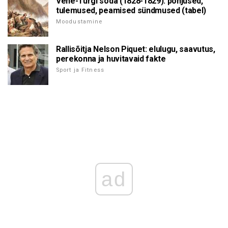
Vene-Türgi sõda (1828-1829): põhjused,
tulemused, peamised sündmused (tabel)
Moodustamine
Rallisõitja Nelson Piquet: elulugu, saavutus,
perekonna ja huvitavaid fakte
Sport ja Fitness
ad