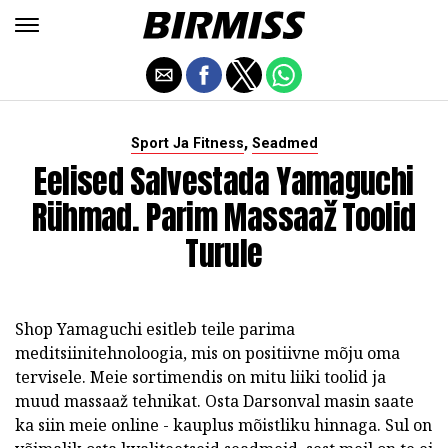
,
Sport Ja Fitness
Seadmed
Eelised Salvestada Yamaguchi
Rühmad. Parim Massaaž Toolid
Turule
Shop Yamaguchi esitleb teile parima
meditsiinitehnoloogia, mis on positiivne mõju oma
tervisele. Meie sortimendis on mitu liiki toolid ja
muud massaaž tehnikat. Osta Darsonval masin saate
ka siin meie online - kauplus mõistliku hinnaga. Sul on