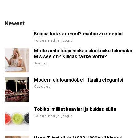
Newest
Kuidas kokk seened? maitsev retseptid
Toiduained ja joogid
Mõtle seda tüüpi maksu üksikisiku tulumaks.
Mis see on? Kuidas täitke vorm?
Seadus
Modern elutoamööbel - Itaalia elegantsi
Kodusus
Tobiko: millist kaaviari ja kuidas süüa
Toiduained ja joogid