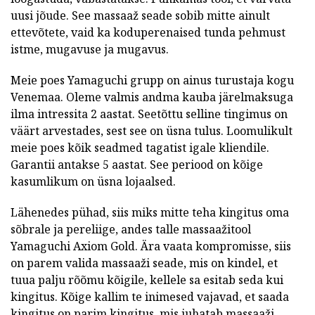
uusi jõude. See massaaž seade sobib mitte ainult
ettevõtete, vaid ka koduperenaised tunda pehmust
istme, mugavuse ja mugavus.
Meie poes Yamaguchi grupp on ainus turustaja kogu
Venemaa. Oleme valmis andma kauba järelmaksuga
ilma intressita 2 aastat. Seetõttu selline tingimus on
väärt arvestades, sest see on üsna tulus. Loomulikult
meie poes kõik seadmed tagatist igale kliendile.
Garantii antakse 5 aastat. See periood on kõige
kasumlikum on üsna lojaalsed.
Lähenedes pühad, siis miks mitte teha kingitus oma
sõbrale ja pereliige, andes talle massaažitool
Yamaguchi Axiom Gold. Ära vaata kompromisse, siis
on parem valida massaaži seade, mis on kindel, et
tuua palju rõõmu kõigile, kellele sa esitab seda kui
kingitus. Kõige kallim te inimesed vajavad, et saada
kingitus on parim kingitus, mis juhatab massaaži.