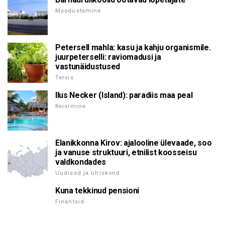
Moodustamine
Petersell mahla: kasu ja kahju organismile.
juurpeterselli: raviomadusi ja
vastunäidustused
Tervis
Ilus Necker (Island): paradiis maa peal
Reisimine
Elanikkonna Kirov: ajalooline ülevaade, soo
ja vanuse struktuuri, etnilist koosseisu
valdkondades
Uudised ja ühiskond
Kuna tekkinud pensioni
Finantsid