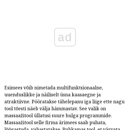
ad
Esimees võib nimetada multifunktsionaalne,
uuenduslikke ja näiliselt üsna kaasaegne ja
atraktiivne. Pööratakse tähelepanu iga liige ette nagu
tool tõesti näeb välja hämmastav. See valik on
massaažitool üllatusi suure hulga programmide.
Massaažitool selle firma ärimees saab puhata,
lõõgastuda, vabastatakse. Puhkamas tool, et värvata