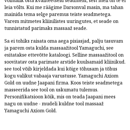
võimalik osta kvaliteetseid seadmeid, sest meil on te ei
leia võlts. Kui me räägime Darsonval masin, ma tahan
mainida tema selge paremus teiste seadmetega.
Varem mitmetes kliinilistes uuringutes, et seade on
tunnistatud parimaks massaaž seade.
Sa ei tohiks raisata oma aega pisiasjad, palju tasuvam
ja parem osta kulda massaažitool Yamaguchi, see
esitatakse ettevõtte kataloogi. Selline massaažitool on
soovitatav osta parimate arstide kuulsamaid kliinikud.
see tool võib kirjeldada kui kõige tõhusam ja tõhus
kogu valikut vabaaja varustusse. Yamaguchi Axiom
Gold on uudne Jaapani firma. Koos teiste seadmetega
masseerida see tool on uskumatu tulemus.
Personifikatsioon kõik, mis on teada Jaapani mees
nagu on uudne - mudeli kuldne tool massaaž
Yamaguchi Axiom Gold.