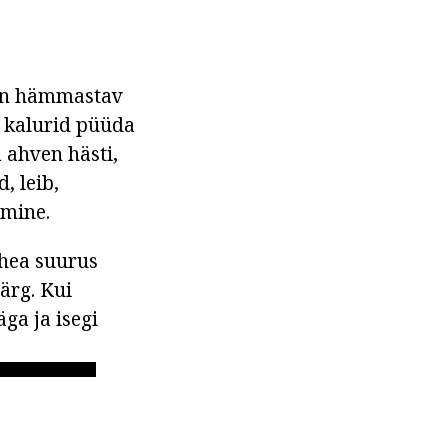
 on hämmastav
d kalurid püüda
 ahven hästi,
, leib,
amine.
 hea suurus
särg. Kui
ga ja isegi