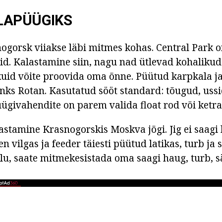
LAPÜÜGIKS
ogorsk viiakse läbi mitmes kohas. Central Park
igid. Kalastamine siin, nagu nad ütlevad kohaliku
kuid võite proovida oma õnne. Püütud karpkala ja
nks Rotan. Kasutatud sööt standard: tõugud, ussid
givahendite on parem valida float rod või ketr
astamine Krasnogorskis Moskva jõgi. Jig ei saagi
n vilgas ja feeder täiesti püütud latikas, turb ja 
lu, saate mitmekesistada oma saagi haug, turb, sä