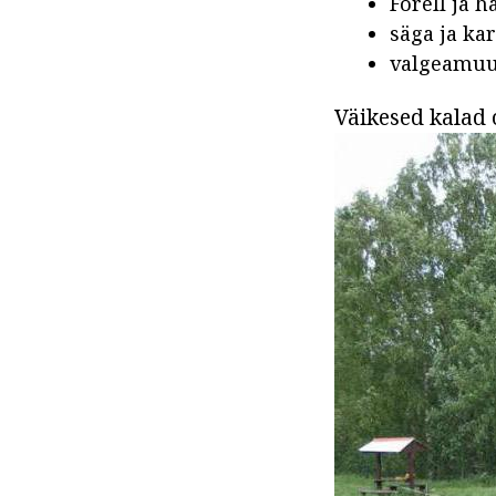
Forell ja h
säga ja ka
valgeamuu
Väikesed kalad o