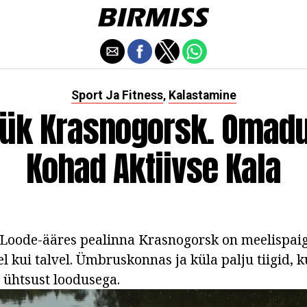
Sport Ja Fitness
Kalastamine
,
ük Krasnogorsk. Omad
Kohad Aktiivse Kala
 Loode-ääres pealinna Krasnogorsk on meelispaig
l kui talvel. Ümbruskonnas ja küla palju tiigid, 
a ühtsust loodusega.