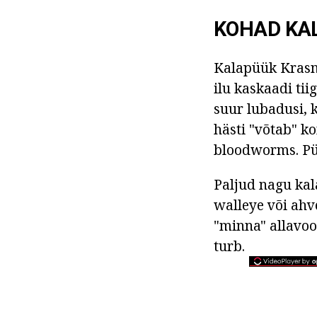
KOHAD KA
Kalapüük Krasn
ilu kaskaadi ti
suur lubadusi, 
hästi "võtab" ko
bloodworms. Püü
Paljud nagu kal
walleye või ahve
"minna" allavoo
turb.