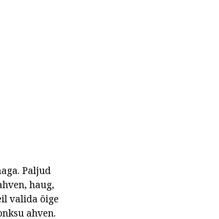
aga. Paljud
 ahven, haug,
il valida õige
konksu ahven.