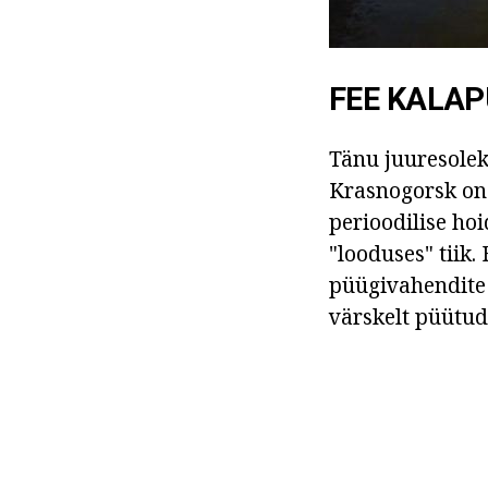
FEE KALA
Tänu juuresolek
Krasnogorsk on p
perioodilise ho
"looduses" tiik
püügivahendite 
värskelt püütud 