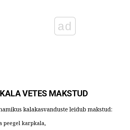
ad
 KALA VETES MAKSTUD
enamikus kalakasvanduste leidub makstud:
a peegel karpkala,