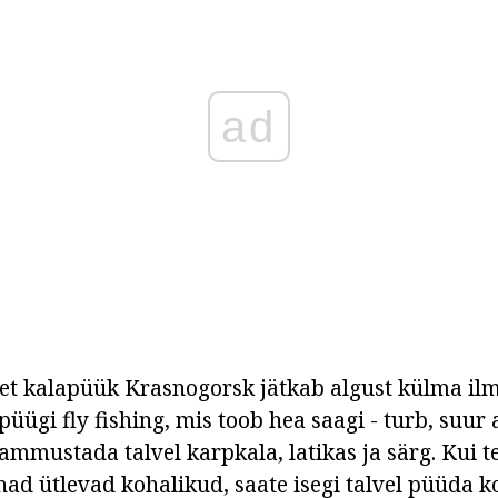
ad
et kalapüük Krasnogorsk jätkab algust külma ilm
püügi fly fishing, mis toob hea saagi - turb, suur
ammustada talvel karpkala, latikas ja särg. Kui te
nad ütlevad kohalikud, saate isegi talvel püüda 