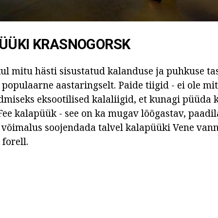
PÜÜKI KRASNOGORSK
ul mitu hästi sisustatud kalanduse ja puhkuse t
opulaarne aastaringselt. Paide tiigid - ei ole mit
idmiseks eksootilised kalaliigid, et kunagi püüda
. Fee kalapüük - see on ka mugav lõõgastav, paadi
võimalus soojendada talvel kalapüüki Vene vanni
forell.