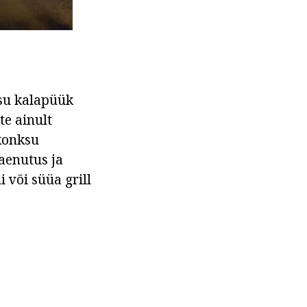
asu kalapüük
te ainult
 konksu
laenutus ja
 või süüa grill