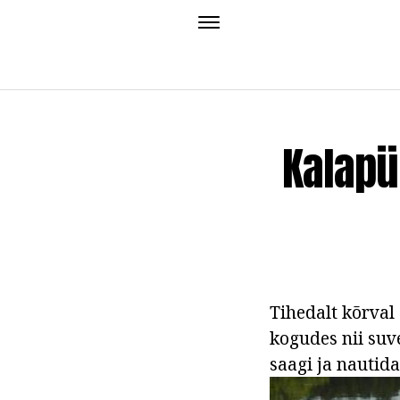
Kalapü
Tihedalt kõrval
kogudes nii suve
saagi ja nautid