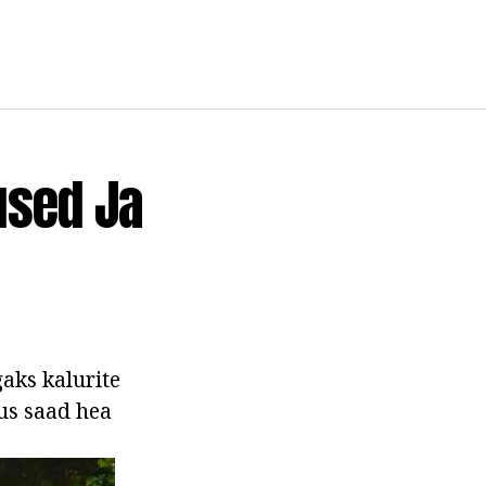
used Ja
aks kalurite
kus saad hea