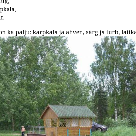
aug,
rpkala,
r.
n ka palju: karpkala ja ahven, särg ja turb, latika