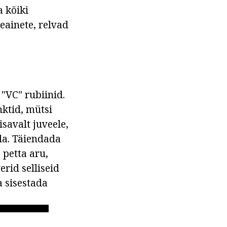
 kõiki
eainete, relvad
"VC" rubiinid.
nktid, mütsi
isavalt juveele,
da. Täiendada
 petta aru,
rid selliseid
a sisestada