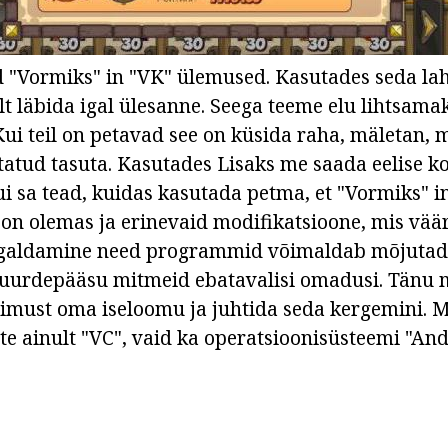
 "Vormiks" in "VK" ülemused. Kasutades seda la
 läbida igal ülesanne. Seega teeme elu lihtsam
Kui teil on petavad see on küsida raha, mäletan, m
otatud tasuta. Kasutades Lisaks me saada eelise 
ui sa tead, kuidas kasutada petma, et "Vormiks" i
 on olemas ja erinevaid modifikatsioone, mis vää
igaldamine need programmid võimaldab mõjuta
 juurdepääsu mitmeid ebatavalisi omadusi. Tänu
imust oma iseloomu ja juhtida seda kergemini. 
te ainult "VC", vaid ka operatsioonisüsteemi "And