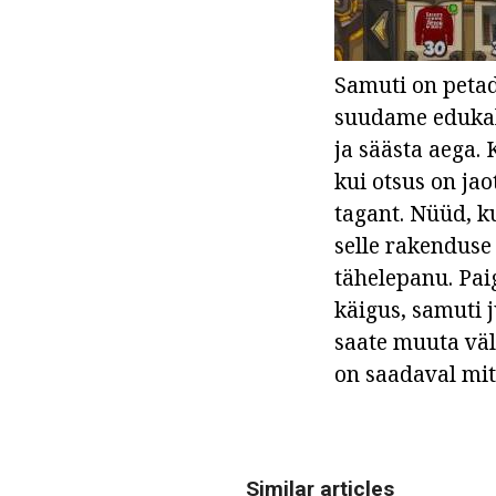
Samuti on petad
suudame edukalt
ja säästa aega. 
kui otsus on ja
tagant. Nüüd, k
selle rakenduse
tähelepanu. Pa
käigus, samuti
saate muuta väl
on saadaval mit
Similar articles