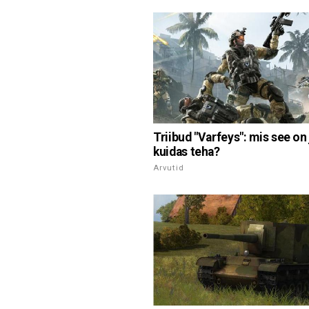
Triibud "Varfeys": mis see on 
kuidas teha?
Arvutid