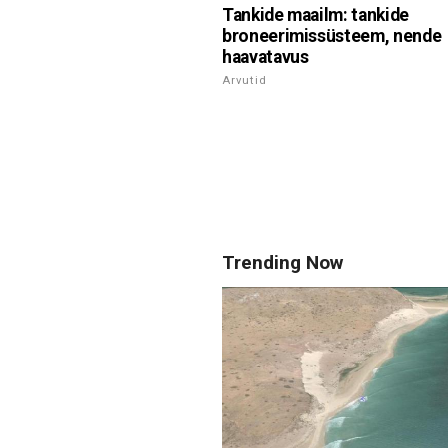
Tankide maailm: tankide
broneerimissüsteem, nende
haavatavus
Arvutid
Trending Now