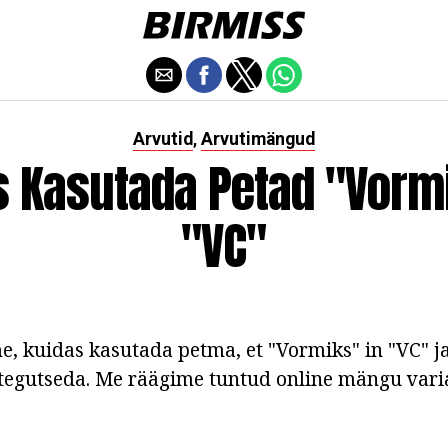
Arvutid
Arvutimängud
,
s Kasutada Petad "Vormi
"VC"
, kuidas kasutada petma, et "Vormiks" in "VC" ja
 tegutseda. Me räägime tuntud online mängu var