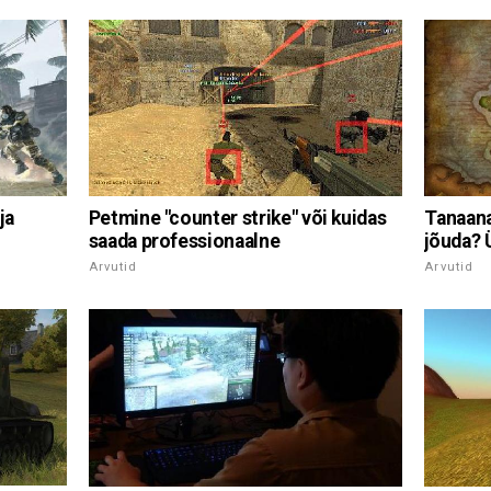
ja
Petmine "counter strike" või kuidas
Tanaana
saada professionaalne
jõuda? 
Arvutid
Arvutid