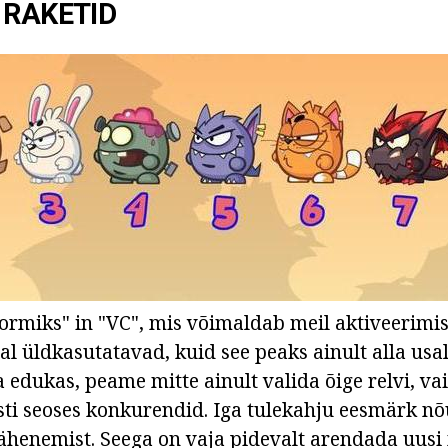
 RAKETID
Vormiks" in "VC", mis võimaldab meil aktiveerimis
al üldkasutatavad, kuid see peaks ainult alla usa
lla edukas, peame mitte ainult valida õige relvi, va
ti seoses konkurendid. Iga tulekahju eesmärk n
lähenemist. Seega on vaja pidevalt arendada uus