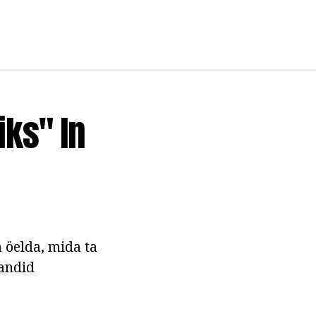
ks" In
 öelda, mida ta
iandid