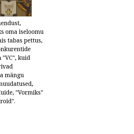
hendust,
aks oma iseloomu
is tabas pettus,
konkurentide
n "VC", kuid
rivad
da mängu
 muudatused,
Muide, "Vormiks"
roid".