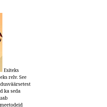
Esiteks
eks relv. See
ldusväärsetest
id ka seda
õuab
i meetodeid