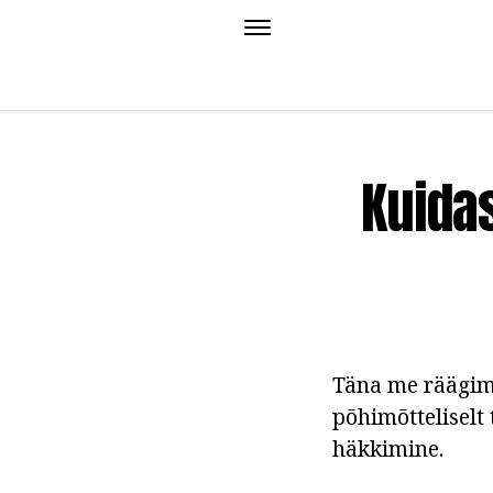
Kuida
Täna me räägime
põhimõtteliselt
häkkimine.