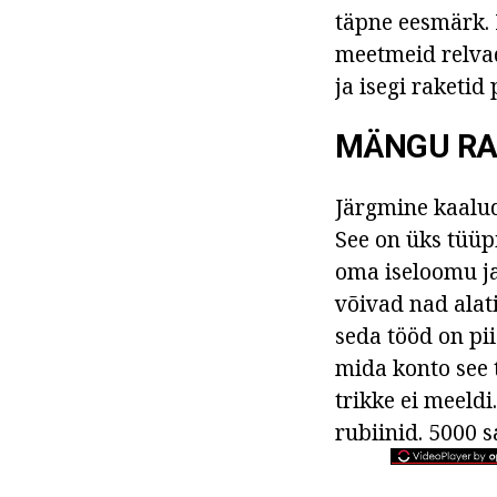
täpne eesmärk. 
meetmeid relvad
ja isegi raketid
MÄNGU R
Järgmine kaalud
See on üks tüüp
oma iseloomu ja 
võivad nad alat
seda tööd on pii
mida konto see t
trikke ei meeldi
rubiinid. 5000 