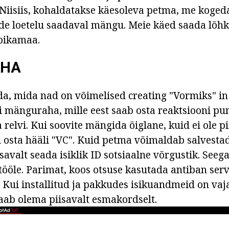
Niisiis, kohaldatakse käesoleva petma, me kogeda
e loetelu saadaval mängu. Meie käed saada lõhk
 pikamaa.
AHA
a, mida nad on võimelised creating "Vormiks" in 
i mänguraha, mille eest saab osta reaktsiooni pu
relvi. Kui soovite mängida õiglane, kuid ei ole pi
i osta hääli "VC". Kuid petma võimaldab salvesta
savalt seada isiklik ID sotsiaalne võrgustik. Seega
ööle. Parimat, koos otsuse kasutada antiban serve
. Kui installitud ja pakkudes isikuandmeid on vaj
saab olema piisavalt esmakordselt.