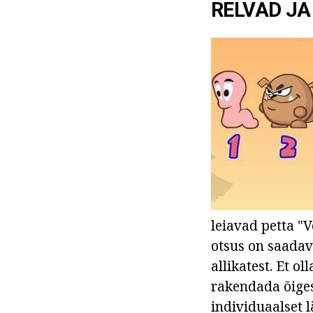
RELVAD JA
leiavad petta "
otsus on saadav
allikatest. Et o
rakendada õiges
individuaalset 