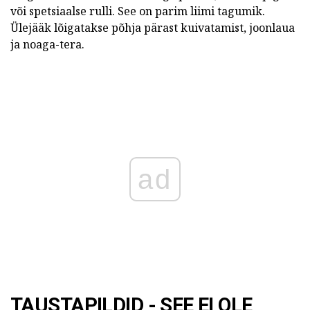
või spetsiaalse rulli. See on parim liimi tagumik.
Ülejääk lõigatakse põhja pärast kuivatamist, joonlaua
ja noaga-tera.
ad
TAUSTAPILDID - SEE EI OLE