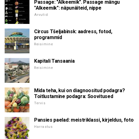
Passage: "Alkeemik". Passage mängu
"Alkeemik": näpunäiteid, nippe
Arvutid
Circus Tšeljabinsk: aadress, fotod,
programmid
Reisimine
Kapitali Tansaania
Reisimine
Mida teha, kui on diagnoositud podagra?
Toitlustamine podagra: Soovitused
Tervis
Pansies paelad: meistriklassi, kirjeldus, foto
Harrastus