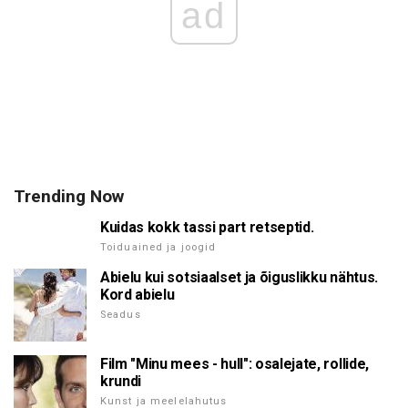
ad
Trending Now
Kuidas kokk tassi part retseptid.
Toiduained ja joogid
Abielu kui sotsiaalset ja õiguslikku nähtus.
Kord abielu
Seadus
Film "Minu mees - hull": osalejate, rollide,
krundi
Kunst ja meelelahutus