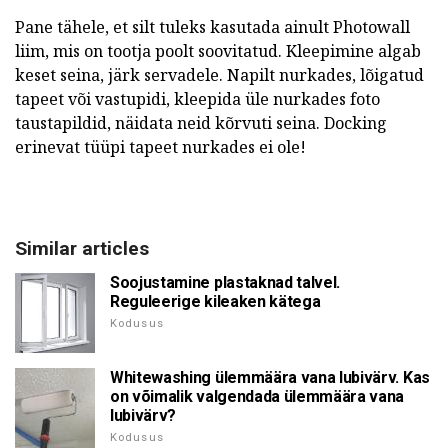
Pane tähele, et silt tuleks kasutada ainult Photowall
liim, mis on tootja poolt soovitatud. Kleepimine algab
keset seina, järk servadele. Napilt nurkades, lõigatud
tapeet või vastupidi, kleepida üle nurkades foto
taustapildid, näidata neid kõrvuti seina. Docking
erinevat tüüpi tapeet nurkades ei ole!
Similar articles
Soojustamine plastaknad talvel.
Reguleerige kileaken kätega
Kodusus
Whitewashing ülemmäära vana lubivärv. Kas
on võimalik valgendada ülemmäära vana
lubivärv?
Kodusus