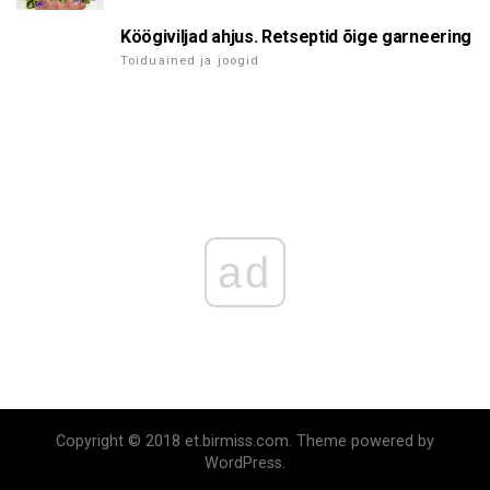
Köögiviljad ahjus. Retseptid õige garneering
Toiduained ja joogid
ad
Copyright © 2018 et.birmiss.com. Theme powered by
WordPress.