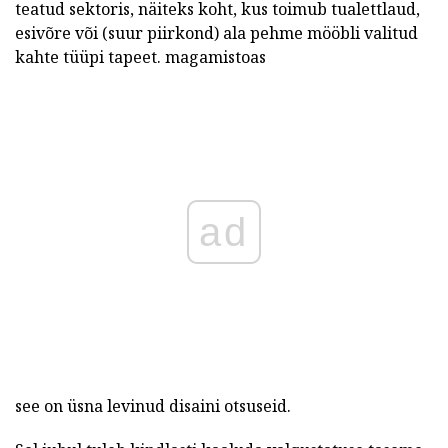
teatud sektoris, näiteks koht, kus toimub tualettlaud,
esivõre või (suur piirkond) ala pehme mööbli valitud
kahte tüüpi tapeet. magamistoas
ad
see on üsna levinud disaini otsuseid.