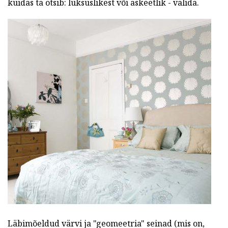
kuidas ta otsib: luksuslikest või askeetlik - valida.
Läbimõeldud värvi ja "geomeetria" seinad (mis on,