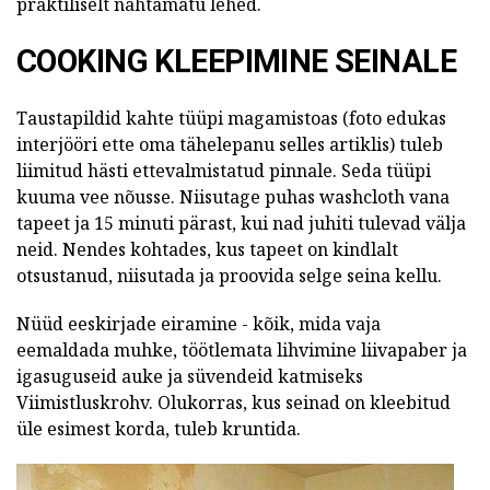
praktiliselt nähtamatu lehed.
COOKING KLEEPIMINE SEINALE
Taustapildid kahte tüüpi magamistoas (foto edukas
interjööri ette oma tähelepanu selles artiklis) tuleb
liimitud hästi ettevalmistatud pinnale. Seda tüüpi
kuuma vee nõusse. Niisutage puhas washcloth vana
tapeet ja 15 minuti pärast, kui nad juhiti tulevad välja
neid. Nendes kohtades, kus tapeet on kindlalt
otsustanud, niisutada ja proovida selge seina kellu.
Nüüd eeskirjade eiramine - kõik, mida vaja
eemaldada muhke, töötlemata lihvimine liivapaber ja
igasuguseid auke ja süvendeid katmiseks
Viimistluskrohv. Olukorras, kus seinad on kleebitud
üle esimest korda, tuleb kruntida.