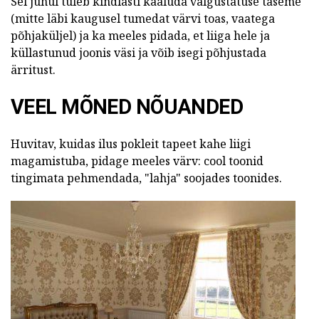
Sel juhul tuleb kindlasti kaaluda valgustatuse taseme
(mitte läbi kaugusel tumedat värvi toas, vaatega
põhjaküljel) ja ka meeles pidada, et liiga hele ja
küllastunud joonis väsi ja võib isegi põhjustada
ärritust.
VEEL MÕNED NÕUANDED
Huvitav, kuidas ilus pokleit tapeet kahe liigi
magamistuba, pidage meeles värv: cool toonid
tingimata pehmendada, "lahja" soojades toonides.