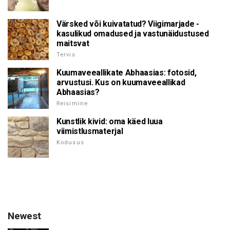
Värsked või kuivatatud? Viigimarjade -
kasulikud omadused ja vastunäidustused
maitsvat
Tervis
Kuumaveeallikate Abhaasias: fotosid,
arvustusi. Kus on kuumaveeallikad
Abhaasias?
Reisimine
Kunstlik kivid: oma käed luua
viimistlusmaterjal
Kodusus
Newest