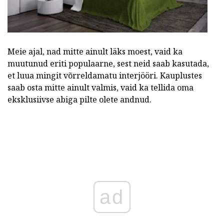
Meie ajal, nad mitte ainult läks moest, vaid ka
muutunud eriti populaarne, sest neid saab kasutada,
et luua mingit võrreldamatu interjööri. Kauplustes
saab osta mitte ainult valmis, vaid ka tellida oma
eksklusiivse abiga pilte olete andnud.
ad