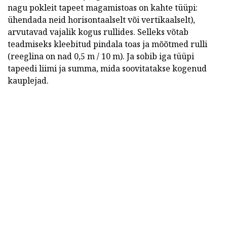
nagu pokleit tapeet magamistoas on kahte tüüpi:
ühendada neid horisontaalselt või vertikaalselt),
arvutavad vajalik kogus rullides. Selleks võtab
teadmiseks kleebitud pindala toas ja mõõtmed rulli
(reeglina on nad 0,5 m / 10 m). Ja sobib iga tüüpi
tapeedi liimi ja summa, mida soovitatakse kogenud
kauplejad.