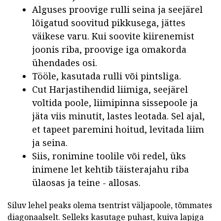
Alguses proovige rulli seina ja seejärel
lõigatud soovitud pikkusega, jättes
väikese varu. Kui soovite kiirenemist
joonis riba, proovige iga omakorda
ühendades osi.
Tööle, kasutada rulli või pintsliga.
Cut Harjastihendid liimiga, seejärel
voltida poole, liimipinna sissepoole ja
jäta viis minutit, lastes leotada. Sel ajal,
et tapeet paremini hoitud, levitada liim
ja seina.
Siis, ronimine toolile või redel, üks
inimene let kehtib täisterajahu riba
ülaosas ja teine - allosas.
Siluv lehel peaks olema tsentrist väljapoole, tõmmates
diagonaalselt. Selleks kasutage puhast, kuiva lapiga