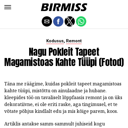
,
Kodusus
Remont
Nagu Pokleit Tapeet
Magamistoas Kahte Tüüpi (fotod)
Täna me räägime, kuidas pokleit tapeet magamistoas
kahte tüüpi, mistõttu on ainulaadne ja hubane.
kleepides töö on tavaliselt lõppfaasis remont ja on üks
dekoratiivne, ei ole eriti raske, aga tingimusel, et te
võtate põhjus kindlalt edu ja mis kõige parem, koos.
Artiklis antakse samm-sammult juhiseid kogu