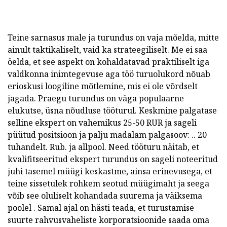
Teine sarnasus male ja turundus on vaja mõelda, mitte
ainult taktikaliselt, vaid ka strateegiliselt. Me ei saa
öelda, et see aspekt on kohaldatavad praktiliselt iga
valdkonna inimtegevuse aga töö turuolukord nõuab
erioskusi loogiline mõtlemine, mis ei ole võrdselt
jagada. Praegu turundus on väga populaarne
elukutse, üsna nõudluse tööturul. Keskmine palgatase
selline ekspert on vahemikus 25-50 RUR ja sageli
püütud positsioon ja palju madalam palgasoov: .. 20
tuhandelt. Rub. ja allpool. Need tööturu näitab, et
kvalifitseeritud ekspert turundus on sageli noteeritud
juhi tasemel müügi keskastme, ainsa erinevusega, et
teine sissetulek rohkem seotud müügimaht ja seega
võib see oluliselt kohandada suurema ja väiksema
poolel . Samal ajal on hästi teada, et turustamise
suurte rahvusvaheliste korporatsioonide saada oma