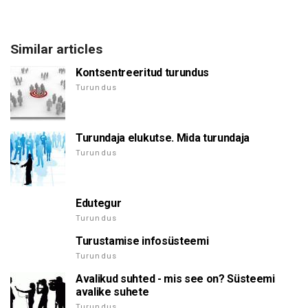
Similar articles
Kontsentreeritud turundus
Turundus
Turundaja elukutse. Mida turundaja
Turundus
Edutegur
Turundus
Turustamise infosüsteemi
Turundus
Avalikud suhted - mis see on? Süsteemi
avalike suhete
Turundus