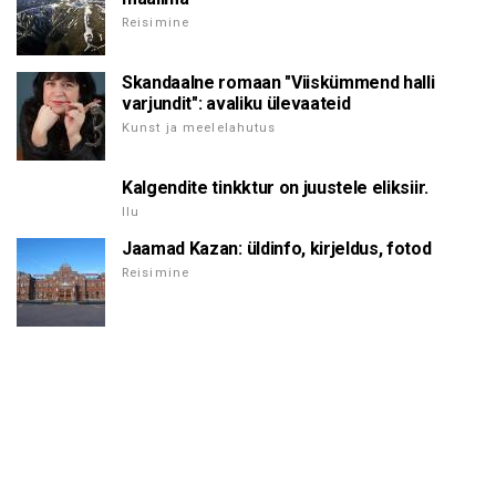
Reisimine
Skandaalne romaan "Viiskümmend halli
varjundit": avaliku ülevaateid
Kunst ja meelelahutus
Kalgendite tinkktur on juustele eliksiir.
Ilu
Jaamad Kazan: üldinfo, kirjeldus, fotod
Reisimine