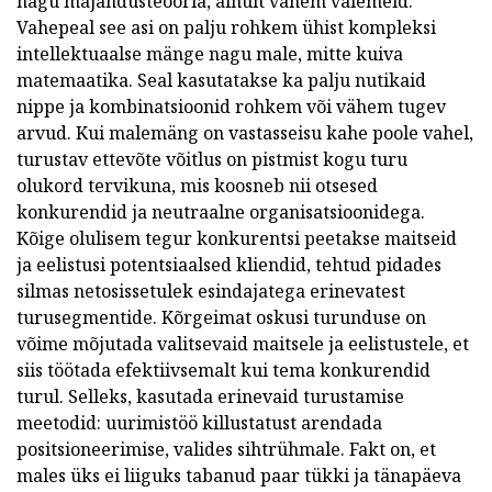
nagu majandusteooria, ainult vähem valemeid.
Vahepeal see asi on palju rohkem ühist kompleksi
intellektuaalse mänge nagu male, mitte kuiva
matemaatika. Seal kasutatakse ka palju nutikaid
nippe ja kombinatsioonid rohkem või vähem tugev
arvud. Kui malemäng on vastasseisu kahe poole vahel,
turustav ettevõte võitlus on pistmist kogu turu
olukord tervikuna, mis koosneb nii otsesed
konkurendid ja neutraalne organisatsioonidega.
Kõige olulisem tegur konkurentsi peetakse maitseid
ja eelistusi potentsiaalsed kliendid, tehtud pidades
silmas netosissetulek esindajatega erinevatest
turusegmentide. Kõrgeimat oskusi turunduse on
võime mõjutada valitsevaid maitsele ja eelistustele, et
siis töötada efektiivsemalt kui tema konkurendid
turul. Selleks, kasutada erinevaid turustamise
meetodid: uurimistöö killustatust arendada
positsioneerimise, valides sihtrühmale. Fakt on, et
males üks ei liiguks tabanud paar tükki ja tänapäeva