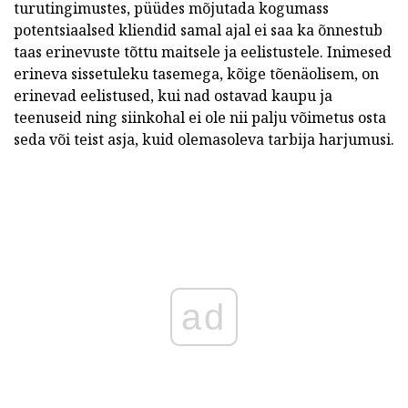
turutingimustes, püüdes mõjutada kogumass
potentsiaalsed kliendid samal ajal ei saa ka õnnestub
taas erinevuste tõttu maitsele ja eelistustele. Inimesed
erineva sissetuleku tasemega, kõige tõenäolisem, on
erinevad eelistused, kui nad ostavad kaupu ja
teenuseid ning siinkohal ei ole nii palju võimetus osta
seda või teist asja, kuid olemasoleva tarbija harjumusi.
ad