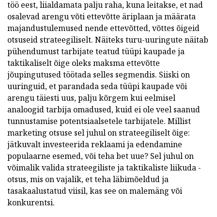
töö eest, liialdamata palju raha, kuna leitakse, et nad
osalevad arengu võti ettevõtte äriplaan ja määrata
majandustulemused nende ettevõtted, võttes õigeid
otsuseid strateegiliselt. Näiteks turu-uuringute näitab
pühendumust tarbijate teatud tüüpi kaupade ja
taktikaliselt õige oleks maksma ettevõtte
jõupingutused töötada selles segmendis. Siiski on
uuringuid, et parandada seda tüüpi kaupade või
arengu täiesti uus, palju kõrgem kui eelmisel
analoogid tarbija omadused, kuid ei ole veel saanud
tunnustamise potentsiaalsetele tarbijatele. Millist
marketing otsuse sel juhul on strateegiliselt õige:
jätkuvalt investeerida reklaami ja edendamine
populaarne esemed, või teha bet uue? Sel juhul on
võimalik valida strateegiliste ja taktikaliste liikuda -
otsus, mis on vajalik, et teha läbimõeldud ja
tasakaalustatud viisil, kas see on malemäng või
konkurentsi.