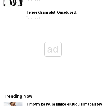
Telereklaam õlut. Omadused.
Turundus
ad
Trending Now
Timothy kasvu ja lühike elulugu silmapaistev