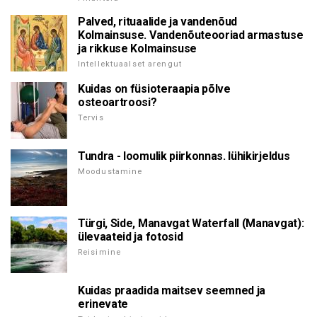
Palved, rituaalide ja vandenõud
Kolmainsuse. Vandenõuteooriad armastuse
ja rikkuse Kolmainsuse
Intellektuaalset arengut
Kuidas on füsioteraapia põlve
osteoartroosi?
Tervis
Tundra - loomulik piirkonnas. lühikirjeldus
Moodustamine
Türgi, Side, Manavgat Waterfall (Manavgat):
ülevaateid ja fotosid
Reisimine
Kuidas praadida maitsev seemned ja
erinevate