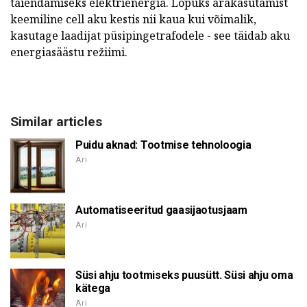
täiendamiseks elektrienergia. Lõpuks ärakasutamist
keemiline cell aku kestis nii kaua kui võimalik,
kasutage laadijat püsipingetrafodele - see täidab aku
energiasäästu režiimi.
Similar articles
Puidu aknad: Tootmise tehnoloogia
Äri
Automatiseeritud gaasijaotusjaam
Äri
Süsi ahju tootmiseks puusütt. Süsi ahju oma
kätega
Äri