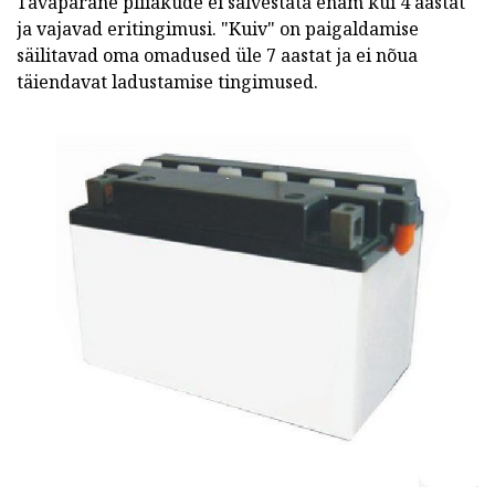
Tavapärane pliiakude ei salvestata enam kui 4 aastat
ja vajavad eritingimusi. "Kuiv" on paigaldamise
säilitavad oma omadused üle 7 aastat ja ei nõua
täiendavat ladustamise tingimused.