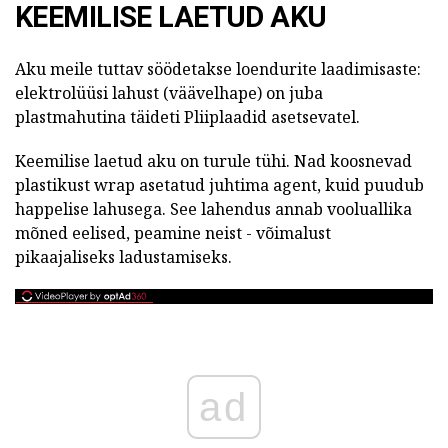
KEEMILISE LAETUD AKU
Aku meile tuttav söödetakse loendurite laadimisaste:
elektrolüüsi lahust (väävelhape) on juba
plastmahutina täideti Pliiplaadid asetsevatel.
Keemilise laetud aku on turule tühi. Nad koosnevad
plastikust wrap asetatud juhtima agent, kuid puudub
happelise lahusega. See lahendus annab vooluallika
mõned eelised, peamine neist - võimalust
pikaajaliseks ladustamiseks.
ad