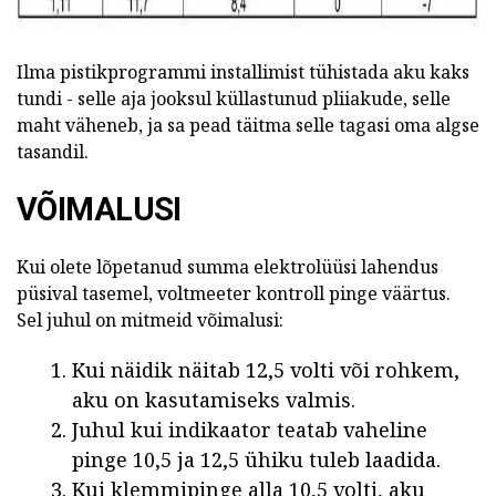
Ilma pistikprogrammi installimist tühistada aku kaks
tundi - selle aja jooksul küllastunud pliiakude, selle
maht väheneb, ja sa pead täitma selle tagasi oma algse
tasandil.
VÕIMALUSI
Kui olete lõpetanud summa elektrolüüsi lahendus
püsival tasemel, voltmeeter kontroll pinge väärtus.
Sel juhul on mitmeid võimalusi:
Kui näidik näitab 12,5 volti või rohkem,
aku on kasutamiseks valmis.
Juhul kui indikaator teatab vaheline
pinge 10,5 ja 12,5 ühiku tuleb laadida.
Kui klemmipinge alla 10,5 volti, aku