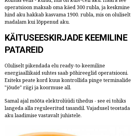
Kolmas eelis - kulud, mis on kuiv-cell aku. Haara see
operatsioon maksab oma käed 300 rubla, ja keskmine
hind aku hakkab kasvama 1900. rubla, mis on oluliselt
madalam kui lõppenud aku.
KÄITUSEESKIRJADE KEEMILINE
PATAREID
Oluliselt pikendada elu ready-to-keemiline
energiaallikaid suhtes saab põhireeglid operatsiooni.
Esiteks peate kord kuus kontrollida pinge terminalide
"jõude" riigi ja koormuse all.
Samal ajal mõõta elektrolüüdi tihedus - see ei tohiks
langeda alla reguleeritud tasandil. Vajadusel teostada
aku laadimise vastavalt juhistele.