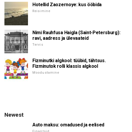
Hotellid Zaozernoye: kus ööbida
Reisimine
Nimi Rauhfusa Haigla (Saint-Petersburg):
ravi, aadress ja ülevaateid
Tervis
Fizminutki algkool: tüübid, tähtsus.
Fizminutok rolli klassis algkool
Moodustamine
Newest
Auto maksu: omadused ja eelised
Finantsid