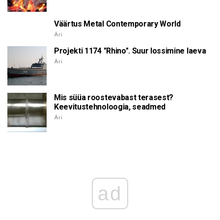
Väärtus Metal Contemporary World
Äri
Projekti 1174 "Rhino". Suur lossimine laeva
Äri
Mis süüa roostevabast terasest?
Keevitustehnoloogia, seadmed
Äri
ad