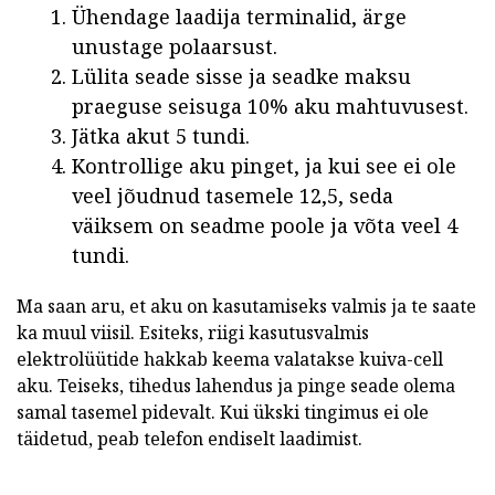
Ühendage laadija terminalid, ärge
unustage polaarsust.
Lülita seade sisse ja seadke maksu
praeguse seisuga 10% aku mahtuvusest.
Jätka akut 5 tundi.
Kontrollige aku pinget, ja kui see ei ole
veel jõudnud tasemele 12,5, seda
väiksem on seadme poole ja võta veel 4
tundi.
Ma saan aru, et aku on kasutamiseks valmis ja te saate
ka muul viisil. Esiteks, riigi kasutusvalmis
elektrolüütide hakkab keema valatakse kuiva-cell
aku. Teiseks, tihedus lahendus ja pinge seade olema
samal tasemel pidevalt. Kui ükski tingimus ei ole
täidetud, peab telefon endiselt laadimist.