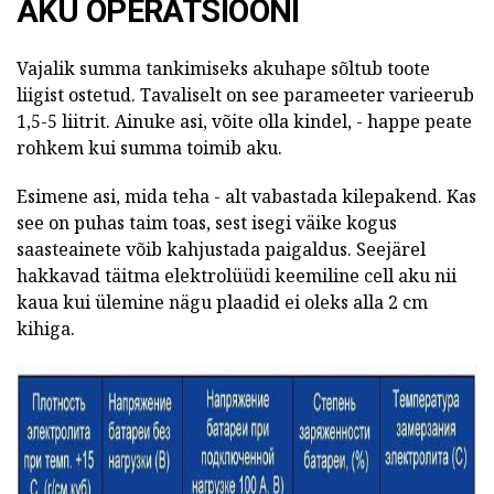
AKU OPERATSIOONI
Vajalik summa tankimiseks akuhape sõltub toote
liigist ostetud. Tavaliselt on see parameeter varieerub
1,5-5 liitrit. Ainuke asi, võite olla kindel, - happe peate
rohkem kui summa toimib aku.
Esimene asi, mida teha - alt vabastada kilepakend. Kas
see on puhas taim toas, sest isegi väike kogus
saasteainete võib kahjustada paigaldus. Seejärel
hakkavad täitma elektrolüüdi keemiline cell aku nii
kaua kui ülemine nägu plaadid ei oleks alla 2 cm
kihiga.