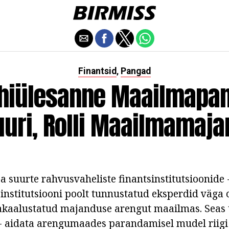
Finantsid
Pangad
,
hiülesanne Maailmapa
uuri, Rolli Maailmamaj
a suurte rahvusvaheliste finantsinstitutsioonide
institutsiooni poolt tunnustatud eksperdid väga o
akaalustatud majanduse arengut maailmas. Seas 
 aidata arengumaades parandamisel mudel riigi