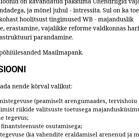
sioonid on kavandatud pakkuma Ühendriigid vaj
dadega, ja mõnel juhul - intressita. Sul on ka toe
 kohast hoolitsust tingimused WB - majanduslik
ne, erastamine, vajalikke reforme valdkonnas hari
frastruktuuri parandamine.
põhiülesanded Maailmapank.
SIOONI
tada nende kõrval valikut:
mistegevuse (peamiselt arengumaades, tervishoiu j
imist riikide valitsuste toetusega majandusküsimu
ne tegevus;
finantsteenuste osutamisega;
tegevuse (ka vahendite eraldamisel arenenud ja m