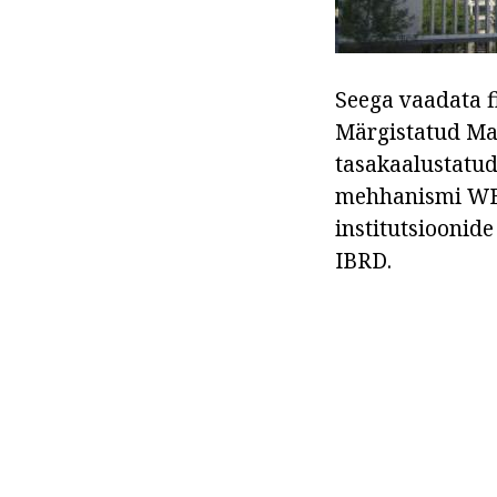
Seega vaadata f
Märgistatud Ma
tasakaalustatud
mehhanismi WB 
institutsioonid
IBRD.