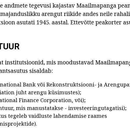
ike andmete tegevusi kajastav Maailmapanga pea
 majanduslikku arengut riikide andes neile rahali
tsioon asutati 1945. aastal. Ettevõtte peakorter a
TUUR
kat institutsioonid, mis moodustavad Maailmapang
antsasutus sisaldab:
rnational Bank või Rekonstruktsiooni- ja Arengupa
iation juht arengu küsimustes);
ational Finance Corporation, või);
tuur, mis manustatakse - investeeringutagatisi);
kus tegeleb vaidluste lahendamise raames
misprojektide).