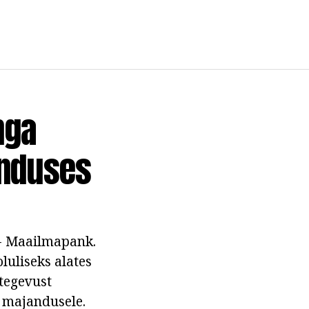
nga
anduses
 - Maailmapank.
luliseks alates
tegevust
 majandusele.