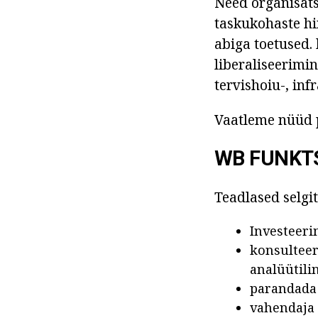
Need organisat
taskukohaste hin
abiga toetused.
liberaliseerimi
tervishoiu-, in
Vaatleme nüüd 
WB FUNKT
Teadlased selgi
Investeeri
konsulteer
analüütili
parandada 
vahendaja 