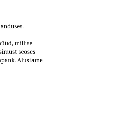
janduses.
üüd, millise
simust seoses
mapank. Alustame