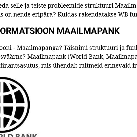
leda selle ja teiste probleemide struktuuri Maai
is on nende eripära? Kuidas rakendatakse WB fu
NFORMATSIOON MAAILMAPANK
siooni - Maailmapanga? Täisnimi struktuuri ja funk
sväärne? Maailmapank (World Bank, Maailmapa
finantsasutus, mis ühendab mitmeid erinevaid in