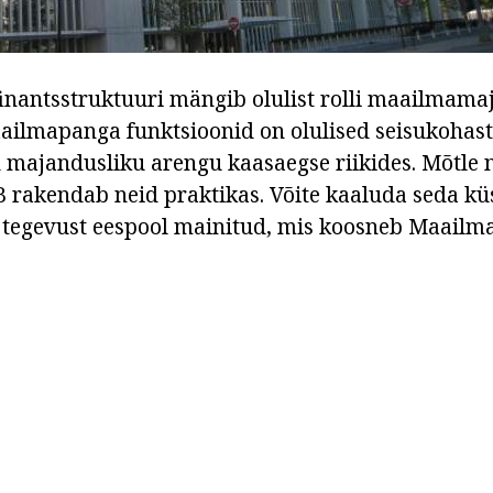
inantsstruktuuri mängib olulist rolli maailmama
ailmapanga funktsioonid on olulised seisukohast
 majandusliku arengu kaasaegse riikides. Mõtle n
rakendab neid praktikas. Võite kaaluda seda kü
e tegevust eespool mainitud, mis koosneb Maail