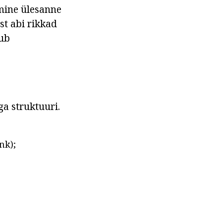
mine ülesanne
st abi rikkad
sub
a struktuuri.
nk);