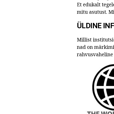
Et edukalt tege
mitu asutust. M
ÜLDINE I
Millist institut
nad on märkimi
rahvusvaheline 