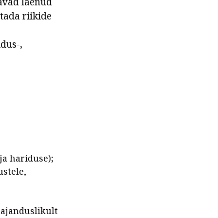
avad laenud
tada riikide
dus-,
a hariduse);
stele,
ajanduslikult