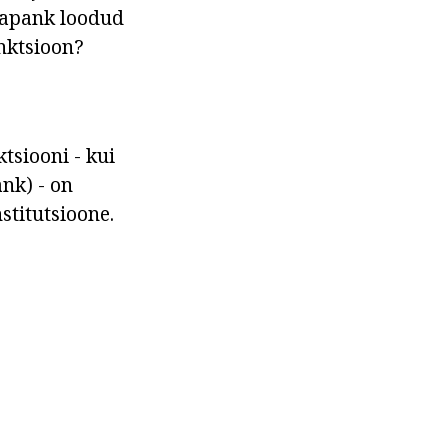
lmapank loodud
nktsioon?
tsiooni - kui
nk) - on
stitutsioone.