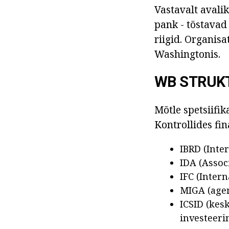
Vastavalt aval
pank - tõstavad
riigid. Organisa
Washingtonis.
WB STRUK
Mõtle spetsiifi
Kontrollides fin
IBRD (Inte
IDA (Assoc
IFC (Intern
MIGA (agen
ICSID (kes
investeeri