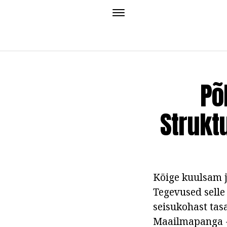
Põ
Strukt
Kõige kuulsam j
Tegevused selle 
seisukohast tas
Maailmapanga -