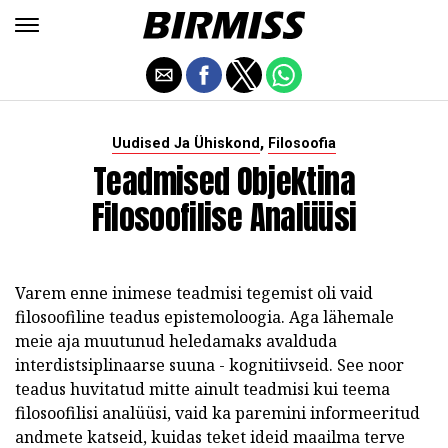
,
Uudised Ja Ühiskond
Filosoofia
Teadmised Objektina
Filosoofilise Analüüsi
Varem enne inimese teadmisi tegemist oli vaid
filosoofiline teadus epistemoloogia. Aga lähemale
meie aja muutunud heledamaks avalduda
interdistsiplinaarse suuna - kognitiivseid. See noor
teadus huvitatud mitte ainult teadmisi kui teema
filosoofilisi analüüsi, vaid ka paremini informeeritud
andmete katseid, kuidas teket ideid maailma terve