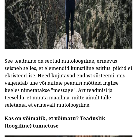
See teadmine on seotud mütoloogiline, erinevus
seisneb selles, et elemendid kunstiline esitlus, pildid ei
eksisteeri ise. Need kujutavad endast süsteemi, mis
väljendab ühe või mitme peamisi mõtteid inglise
keeles nimetatakse "message". Art teadmisi ja
teeselda, et muuta maailma, mitte ainult talle
seletama, et erinevalt mütoloogiline.
Kas on võimalik, et võimatu?
Teaduslik
(loogiline) tunnetuse