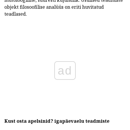
mütoloogiline, suuresti kujundlik. Usulised teadmiste
objekt filosoofilise analüüs on eriti huvitatud
teadlased.
ad
Kust osta apelsinid?
igapäevaelu teadmiste