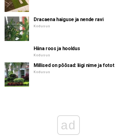
Dracaena haiguse ja nende ravi
Kodusus
Hiina roos ja hooldus
Kodusus
Millised on põõsad: liigi nime ja fotot
Kodusus
ad