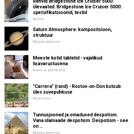
Rehvid Bridgestone Ice Cruiser 5000:
ülevaated. Bridgestone Ice Cruiser 5000:
spetsifikatsioonid, testid
Autod
Saturn Atmosphere: kompositsioon,
struktuur
Moodustamine
Meeste kotid tabletid - vajalikud
lisavarustusena
Kodu ja perekond
"Carrera" (rand) - Rostov-on-Don kutsub
üles suvepuhkuse
Reisimine
Tunnusjooned ja omadused despotism.
Vana idamaade despotism. Despotism - see
on ...
Moodustamine