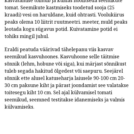
kasvatamise toimub ja kuidas hoolitseda seemikute
tomat. Seemikute kastmiseks toodetud sooja (25
kraadi) vesi on haruldane, kuid ohtrasti. Voolukiirus
peaks olema 10 liitrit ruutmeetri. meeter, muld peaks
leotada kogu sügavus potid. Kuivatamine potid ei
tohiks mingil juhul.
Eraldi peatuda väärivad tähelepanu viis kasvav
seemikud kasvuhoones. Kasvuhoone selle täitmise
sõnnik (lehm, hobune või siga), kui märjast sõnnikust
tuleb segada hakitud õlgedest või saepuru. Seejärel
sõnnik ette alusel katuseharja laiusele 90-100 cm 20-
30 cm paksune kiht ja pärast joondamist see valatakse
toitesegu kiht 10 cm. Sel ajal külvamisel tomati
seemikud, seemned testitakse idanemiseks ja valmis
külvamiseks.