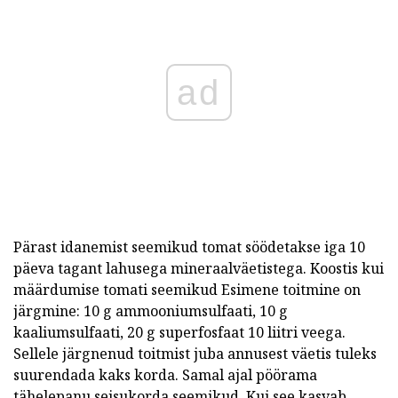
ad
Pärast idanemist seemikud tomat söödetakse iga 10
päeva tagant lahusega mineraalväetistega. Koostis kui
määrdumise tomati seemikud Esimene toitmine on
järgmine: 10 g ammooniumsulfaati, 10 g
kaaliumsulfaati, 20 g superfosfaat 10 liitri veega.
Sellele järgnenud toitmist juba annusest väetis tuleks
suurendada kaks korda. Samal ajal pöörama
tähelepanu seisukorda seemikud. Kui see kasvab