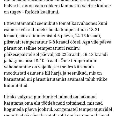
halvasti, siis on vaja rohkem lämmastikväetise kui see
on tugev - fosforit kaaliumi.
Ettevaatamatult seemikute tomat kasvuhoones kuni
esimese võrsed tuleks hoida temperatuuri 18-21
kraadi, pärast idanemist 4-5 päeva, 14-16 kraadi,
piisavalt temperatuur 6-8 kraadi öösel. Aga viie päeva
pärast on selline temperatuuri režiim:
päikesepaistelisel päeval, 20-22 kraadi, 16-18 kraadi
ja hägune öösel 8-10 kraadi. Öine temperatuur
vähendamine on vajalik, sest selles kiirendab
moodustati esimene lill harja ja seemikud, mis on
karastatud nii pärast istutamist avamaal talub väike
külmutatud.
Lisaks valguse puudumisel taimed on hakanud
kasutama oma elu töötleb neid toitaineid, mis nad
koguneda päeva jooksul. Kõrgematel temperatuuridel
seemikud öö päev kasutab rohkem kogunenud ained.