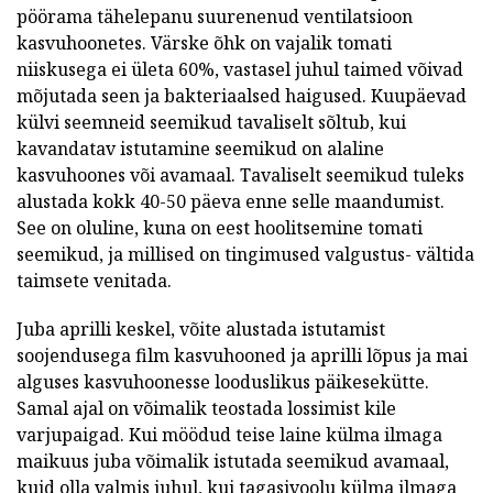
pöörama tähelepanu suurenenud ventilatsioon
kasvuhoonetes. Värske õhk on vajalik tomati
niiskusega ei ületa 60%, vastasel juhul taimed võivad
mõjutada seen ja bakteriaalsed haigused. Kuupäevad
külvi seemneid seemikud tavaliselt sõltub, kui
kavandatav istutamine seemikud on alaline
kasvuhoones või avamaal. Tavaliselt seemikud tuleks
alustada kokk 40-50 päeva enne selle maandumist.
See on oluline, kuna on eest hoolitsemine tomati
seemikud, ja millised on tingimused valgustus- vältida
taimsete venitada.
Juba aprilli keskel, võite alustada istutamist
soojendusega film kasvuhooned ja aprilli lõpus ja mai
alguses kasvuhoonesse looduslikus päikesekütte.
Samal ajal on võimalik teostada lossimist kile
varjupaigad. Kui möödud teise laine külma ilmaga
maikuus juba võimalik istutada seemikud avamaal,
kuid olla valmis juhul, kui tagasivoolu külma ilmaga