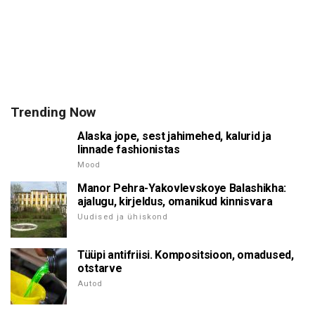
Trending Now
Alaska jope, sest jahimehed, kalurid ja
linnade fashionistas
Mood
Manor Pehra-Yakovlevskoye Balashikha:
ajalugu, kirjeldus, omanikud kinnisvara
Uudised ja ühiskond
Tüüpi antifriisi. Kompositsioon, omadused,
otstarve
Autod