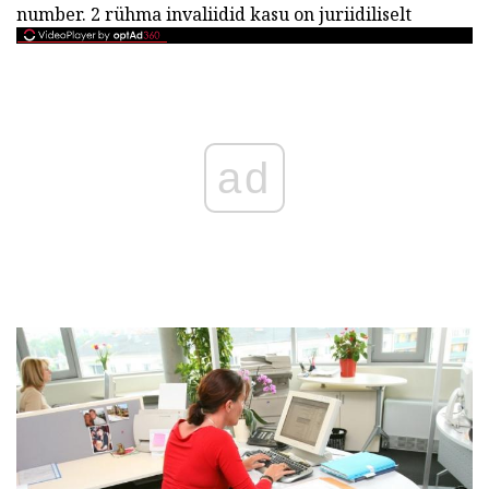
number. 2 rühma invaliidid kasu on juriidiliselt
ad