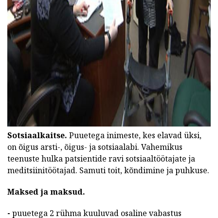
ad
Sotsiaalkaitse.
Puuetega inimeste, kes elavad üksi,
on õigus arsti-, õigus- ja sotsiaalabi. Vahemikus
teenuste hulka patsientide ravi sotsiaaltöötajate ja
meditsiinitöötajad. Samuti toit, kõndimine ja puhkuse.
Maksed ja maksud.
-
puuetega 2 rühma kuuluvad osaline vabastus