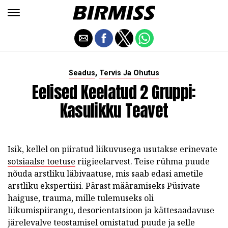
,
Seadus
Tervis Ja Ohutus
Eelised Keelatud 2 Gruppi:
Kasulikku Teavet
Isik, kellel on piiratud liikuvusega usutakse erinevate
sotsiaalse toetuse
riigieelarvest. Teise rühma puude
nõuda arstliku läbivaatuse, mis saab edasi ametile
arstliku ekspertiisi. Pärast määramiseks Püsivate
haiguse, trauma, mille tulemuseks oli
liikumispiirangu, desorientatsioon ja kättesaadavuse
järelevalve teostamisel omistatud puude ja selle