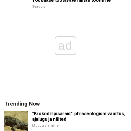
Töökaitse töötavate naiste tootmine
Seadus
ad
Trending Now
"Krokodill pisaraid": phraseologism väärtus,
ajalugu ja näited
Moodustamine