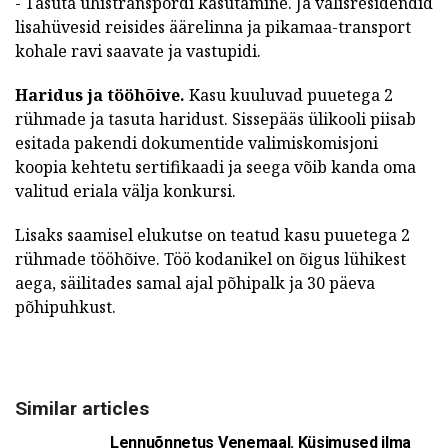
- Tasuta ühistranspordi kasutamine. Ja välisresidendid
lisahüvesid reisides äärelinna ja pikamaa-transport
kohale ravi saavate ja vastupidi.
Haridus ja tööhõive.
Kasu kuuluvad puuetega 2
rühmade ja tasuta haridust. Sissepääs ülikooli piisab
esitada pakendi dokumentide valimiskomisjoni
koopia kehtetu sertifikaadi ja seega võib kanda oma
valitud eriala välja konkursi.
Lisaks saamisel elukutse on teatud kasu puuetega 2
rühmade tööhõive. Töö kodanikel on õigus lühikest
aega, säilitades samal ajal põhipalk ja 30 päeva
põhipuhkust.
Similar articles
Lennuõnnetus Venemaal. Küsimused ilma