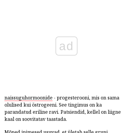
ad
naissuguhormoonide
- progesterooni, mis on sama
olulised kui östrogeeni. See tingimus on ka
parandatud eriline ravi. Patsiendid, kellel on liigne
kaal on soovitatav taastada.
Mõned inimesed usuvad, et ületab selle grupi