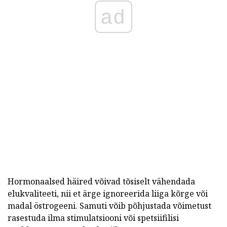
ad
Hormonaalsed häired võivad tõsiselt vähendada
elukvaliteeti, nii et ärge ignoreerida liiga kõrge või
madal östrogeeni. Samuti võib põhjustada võimetust
rasestuda ilma stimulatsiooni või spetsiifilisi