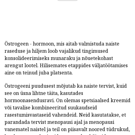
Östrogeen - hormoon, mis aitab valmistuda naiste
raseduse ja hiljem loob vajalikud tingimused
konsolideerimiseks munaraku ja nõuetekohast
arengut lootel. Hilisemates etappides väljatöötamises
aine on teinud juba platsenta.
Östrogeeni puudusest mõjutab ka naiste tervist, kuid
see on üsna lihtne täita, kasutades
hormoonasendusravi. On olemas spetsiaalsed kreemid
või tavalise kombineeritud suukaudseid
rasestumisvastaseid vahendeid. Neid kasutatakse, et
parandada tervist menopausi ajal ja menopausi
vanematel naistel ja teil on piisavalt noored tüdrukud,