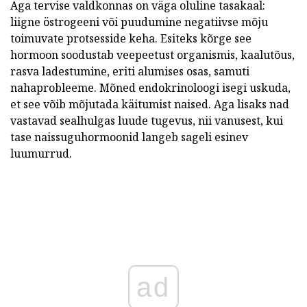
Aga tervise valdkonnas on väga oluline tasakaal:
liigne östrogeeni või puudumine negatiivse mõju
toimuvate protsesside keha. Esiteks kõrge see
hormoon soodustab veepeetust organismis, kaalutõus,
rasva ladestumine, eriti alumises osas, samuti
nahaprobleeme. Mõned endokrinoloogi isegi uskuda,
et see võib mõjutada käitumist naised. Aga lisaks nad
vastavad sealhulgas luude tugevus, nii vanusest, kui
tase naissuguhormoonid langeb sageli esinev
luumurrud.
ad