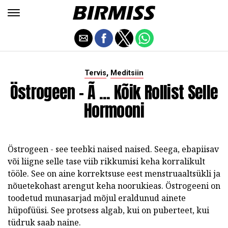
,
Tervis
Meditsiin
Östrogeen - Ã ... Kõik Rollist Selle
Hormooni
Östrogeen - see teebki naised naised. Seega, ebapiisav
või liigne selle tase viib rikkumisi keha korralikult
tööle. See on aine korrektsuse eest menstruaaltsükli ja
nõuetekohast arengut keha noorukieas. Östrogeeni on
toodetud munasarjad mõjul eraldunud ainete
hüpofüüsi. See protsess algab, kui on puberteet, kui
tüdruk saab naine.