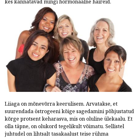
kes kannatavad mingi hormonaalne häireid.
Liiaga on mõnevõrra keerulisem. Arvatakse, et
suurendada östrogeeni kõige sagedamini põhjustatud
kõrge protsent keharasva, mis on oluline ülekaalu. Et
olla täpne, on olukord tegelikult võimatu. Sellistel
juhtudel on lihtsalt tasakaalust teise rühma