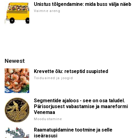
Unistus tõlgendamine: mida buss välja näeb
Vaimne areng
Newest
Krevette õlu: retseptid suupisted
Toiduained ja joogid
Segmentide ajaloos - see on osa taludel.
Pärisorjusest vabastamise ja maareformi
Venemaa
Moodustamine
Raamatupidamine tootmine ja selle
iseärasusi