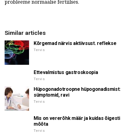
probleeme normaalse fertiilses.
Similar articles
Kõrgemad närvis aktiivsust. reflekse
Tervis
Ettevalmistus gastroskoopia
Tervis
Hüpogonadotroopne hüpogonadismist:
sümptomid, ravi
Tervis
Mis on vererõhk määr ja kuidas õigesti
mõõta
Tervis