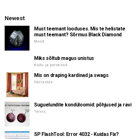
Newest
Must teemant looduses. Mis te helistate
must teemant? Sõrmus Black Diamond
Mood
Miks sõltub magus unistus
Kodu ja perekond
Mis on draping kardinad ja swags
Harrastus
Suguelundite kondüloomid: põhjused ja ravi
Tervis
SP FlashTool: Error 4032 - Kuidas Fix?