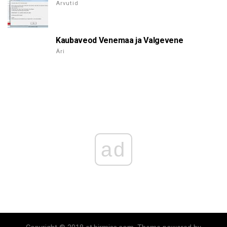
Arvutid
Kaubaveod Venemaa ja Valgevene
Äri
ad