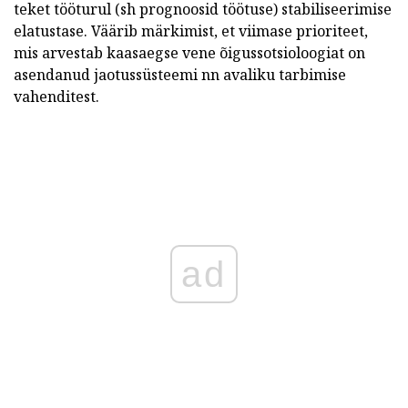
teket tööturul (sh prognoosid töötuse) stabiliseerimise
elatustase. Väärib märkimist, et viimase prioriteet,
mis arvestab kaasaegse vene õigussotsioloogiat on
asendanud jaotussüsteemi nn avaliku tarbimise
vahenditest.
ad