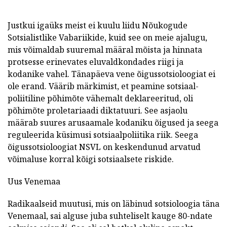
Justkui igaüks meist ei kuulu liidu Nõukogude
Sotsialistlike Vabariikide, kuid see on meie ajalugu,
mis võimaldab suuremal määral mõista ja hinnata
protsesse erinevates eluvaldkondades riigi ja
kodanike vahel. Tänapäeva vene õigussotsioloogiat ei
ole erand. Väärib märkimist, et peamine sotsiaal-
poliitiline põhimõte vähemalt deklareeritud, oli
põhimõte proletariaadi diktatuuri. See asjaolu
määrab suures arusaamale kodaniku õigused ja seega
reguleerida küsimusi sotsiaalpoliitika riik. Seega
õigussotsioloogiat NSVL on keskendunud arvatud
võimaluse korral kõigi sotsiaalsete riskide.
Uus Venemaa
Radikaalseid muutusi, mis on läbinud sotsioloogia täna
Venemaal, sai alguse juba suhteliselt kauge 80-ndate