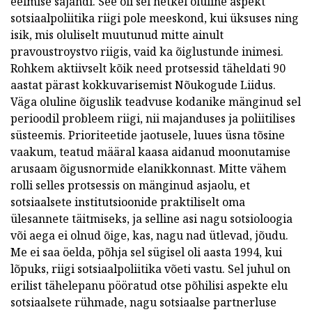
eelmise sajandi. See oli sel hetkel oluline aspekt
sotsiaalpoliitika riigi pole meeskond, kui üksuses ning
isik, mis oluliselt muutunud mitte ainult
pravoustroystvo riigis, vaid ka õiglustunde inimesi.
Rohkem aktiivselt kõik need protsessid täheldati 90
aastat pärast kokkuvarisemist Nõukogude Liidus.
Väga oluline õiguslik teadvuse kodanike mänginud sel
perioodil probleem riigi, nii majanduses ja poliitilises
süsteemis. Prioriteetide jaotusele, luues üsna tõsine
vaakum, teatud määral kaasa aidanud moonutamise
arusaam õigusnormide elanikkonnast. Mitte vähem
rolli selles protsessis on mänginud asjaolu, et
sotsiaalsete institutsioonide praktiliselt oma
ülesannete täitmiseks, ja selline asi nagu sotsioloogia
või aega ei olnud õige, kas, nagu nad ütlevad, jõudu.
Me ei saa öelda, põhja sel sügisel oli aasta 1994, kui
lõpuks, riigi sotsiaalpoliitika võeti vastu. Sel juhul on
erilist tähelepanu pööratud otse põhilisi aspekte elu
sotsiaalsete rühmade, nagu sotsiaalse partnerluse