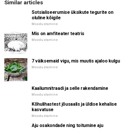
Similar articles
Sotsialiseerumise üksikute tegurite on
oluline kõigile
Moodustamine
Mis on amfiteater teatris
Moodustamine
7 väiksemaid vigu, mis muutis ajaloo kulgu
Moodustamine
Kaaliumnitraadi ja selle rakendamine
Moodustamine
Kõhulihastest jõusaalis ja üldise kehalise
kasvatuse
Moodustamine
Aju osakondade ning toitumine aju