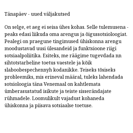
Tänapäev - uued väljakutsed
On selge, et aeg ei seisa ühes kohas. Selle tulemusena -
peaks edasi liikuda oma arengus ja õigussotsioloogiat.
Pealegi on praegune tingimused ühiskonna arengu
moodustavad uusi ülesandeid ja funktsioone riigi
sotsiaalpoliitika. Esiteks, me räägime tugevdada nn
sihtotstarbeline toetus vaestele ja kõik
slaboobespechennyh kodanikke. Teiseks tõsiseks
probleemiks, mis erineval määral, tuleks lahendada
sotsioloogia täna Venemaal on kahtlemata
ümberasustatud isikute ja teiste sisserändajate
rühmadele. Loomulikult vajadust kohaneda
ühiskonna ja piisava sotsiaalse toetuse.