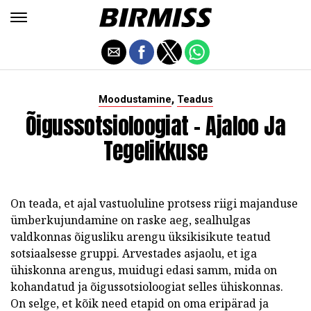
,
Moodustamine
Teadus
Õigussotsioloogiat - Ajaloo Ja
Tegelikkuse
On teada, et ajal vastuoluline protsess riigi majanduse
ümberkujundamine on raske aeg, sealhulgas
valdkonnas õigusliku arengu üksikisikute teatud
sotsiaalsesse gruppi. Arvestades asjaolu, et iga
ühiskonna arengus, muidugi edasi samm, mida on
kohandatud ja õigussotsioloogiat selles ühiskonnas.
On selge, et kõik need etapid on oma eripärad ja