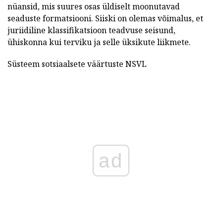
nüansid, mis suures osas üldiselt moonutavad
seaduste formatsiooni. Siiski on olemas võimalus, et
juriidiline klassifikatsioon teadvuse seisund,
ühiskonna kui terviku ja selle üksikute liikmete.
Süsteem sotsiaalsete väärtuste NSVL
ad