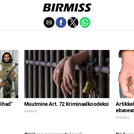
ihad"
Muutmine Art. 72 Kriminaalkoodeksi
Artikke
ebasead
Seadus
Seadus