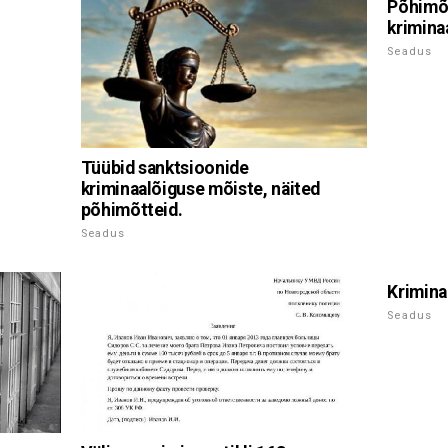
Põhimõt
krimina
Seadus
Tüübid sanktsioonide
kriminaalõiguse mõiste, näited
põhimõtteid.
Seadus
Krimina
Seadus