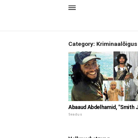
Category: Kriminaalõigus
Abaaud Abdelhamid, "Smith J
Seadus