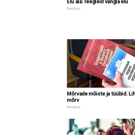
Elu ala: reegleid vangla elu
Seadus
Mõrvade mõiste ja tüübid. Li
mõrv
Seadus