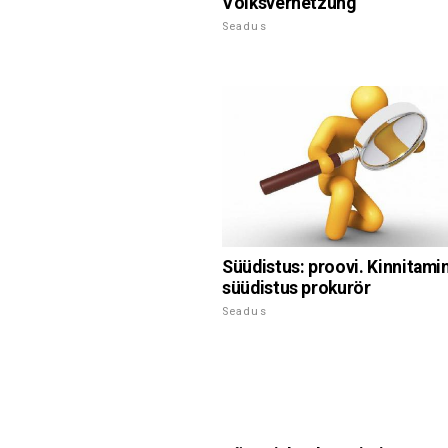
Volksverhetzung
Seadus
Süüdistus: proovi. Kinnitami
süüdistus prokurör
Seadus