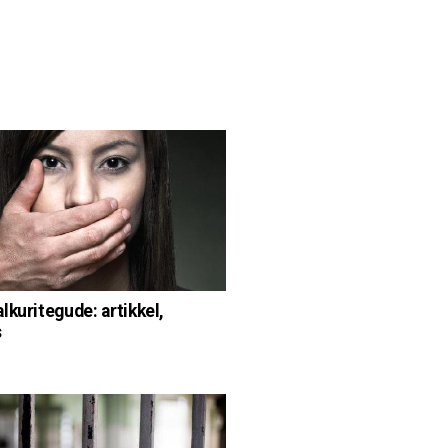
lkuritegude: artikkel,
s