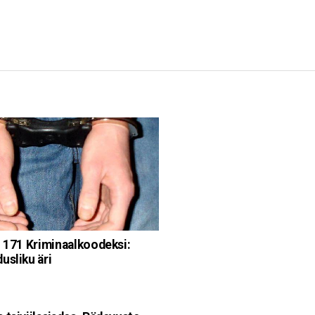
l 171 Kriminaalkoodeksi:
usliku äri