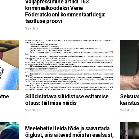
Väljapressimine artikli 163
kriminaalkoodeksi Vene
Föderatsiooni kommentaaridega:
taotluse proovi
Seadus
htne
Süüdistatava süüdistuse esitamise
Seksuaa
otsus: täitmise näidis
karistu
Seadus
Seadus
Meeleheitel leida tõde ja saavutada
õiglust, siis aitavad mõista reaalsust,