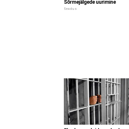
Sõrmejälgede uurimine
Seadus