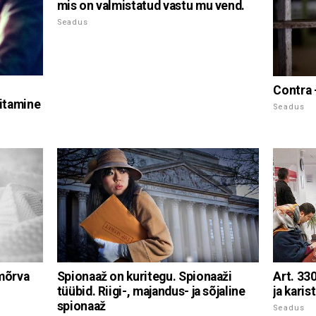
mis on valmistatud vastu mu vend.
Seadus
Contra 
vitamine
Seadus
 mõrva
Spionaaž on kuritegu. Spionaaži
Art. 33
tüübid. Riigi-, majandus- ja sõjaline
ja karis
spionaaž
Seadus