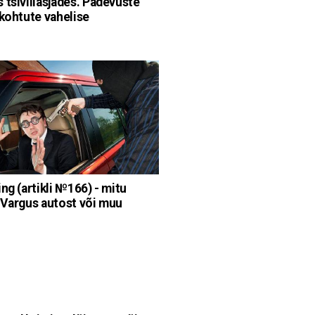
 tsiviilasjades. Pädevuste
 kohtute vahelise
ng (artikli №166) - mitu
 Vargus autost või muu