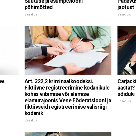
Süütuse presumptsiooni
Pädevus
põhimõtted
jaotust
Seadus
Seadus
ne
Art. 322,2 kriminaalkoodeksi.
Carjacki
Fiktiivne registreerimine kodanikule
aastat?
kohas viibimise või elamise
sõiduki
elamurajoonis Vene Föderatsiooni ja
Seadus
fiktiivseid registreerimise välisriigi
kodanik
Seadus