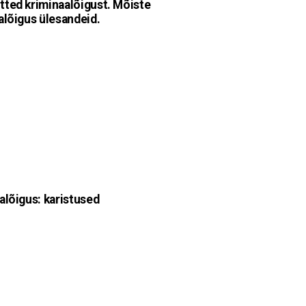
ted kriminaalõigust. Mõiste
alõigus ülesandeid.
alõigus: karistused