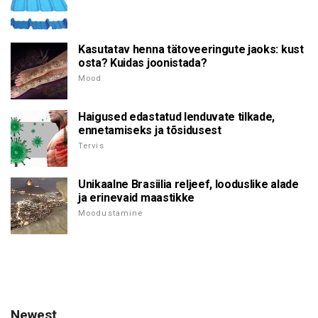
Kasutatav henna tätoveeringute jaoks: kust
osta? Kuidas joonistada?
Mood
Haigused edastatud lenduvate tilkade,
ennetamiseks ja tõsidusest
Tervis
Unikaalne Brasiilia reljeef, looduslike alade
ja erinevaid maastikke
Moodustamine
Newest