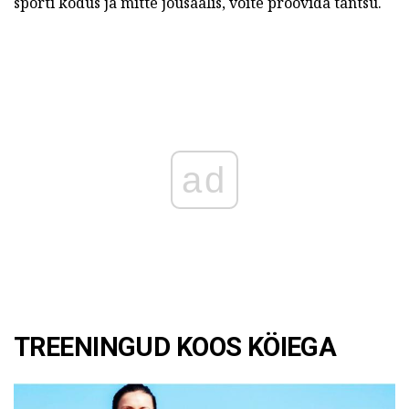
sporti kodus ja mitte jõusaalis, võite proovida tantsu.
ad
TREENINGUD KOOS KÖIEGA