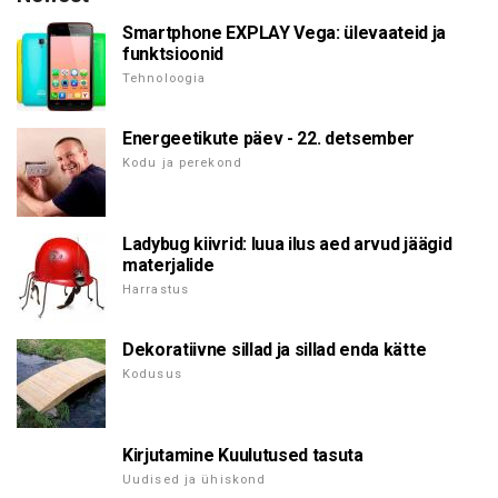
Smartphone EXPLAY Vega: ülevaateid ja
funktsioonid
Tehnoloogia
Energeetikute päev - 22. detsember
Kodu ja perekond
Ladybug kiivrid: luua ilus aed arvud jäägid
materjalide
Harrastus
Dekoratiivne sillad ja sillad enda kätte
Kodusus
Kirjutamine Kuulutused tasuta
Uudised ja ühiskond