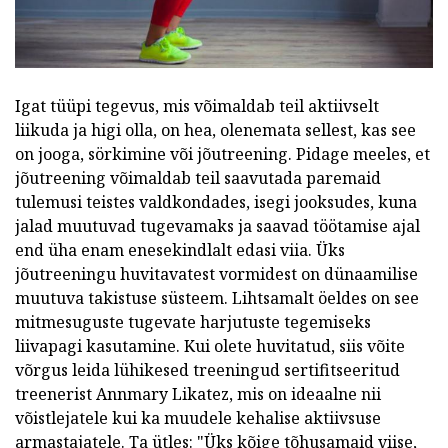
Igat tüüpi tegevus, mis võimaldab teil aktiivselt
liikuda ja higi olla, on hea, olenemata sellest, kas see
on jooga, sörkimine või jõutreening. Pidage meeles, et
jõutreening võimaldab teil saavutada paremaid
tulemusi teistes valdkondades, isegi jooksudes, kuna
jalad muutuvad tugevamaks ja saavad töötamise ajal
end üha enam enesekindlalt edasi viia. Üks
jõutreeningu huvitavatest vormidest on dünaamilise
muutuva takistuse süsteem. Lihtsamalt öeldes on see
mitmesuguste tugevate harjutuste tegemiseks
liivapagi kasutamine. Kui olete huvitatud, siis võite
võrgus leida lühikesed treeningud sertifitseeritud
treenerist Annmary Likatez, mis on ideaalne nii
võistlejatele kui ka muudele kehalise aktiivsuse
armastajatele. Ta ütles: "Üks kõige tõhusamaid viise,