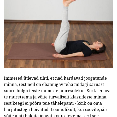
Inimesed ütlevad tihti, et nad kardavad joogatunde
minna, sest neil on ebamugav teha midagi sarnast
suure hulga teiste inimeste juuresolekul. Siiski ei pea
te muretsema ja võite turvaliselt klassidesse minna,
sest keegi ei pööra teie tähelepanu - kõik on oma
harjutustega hõivatud. Loomulikult, kui soovite, siis
võite alati hakata joogat kodus tegema, sest see