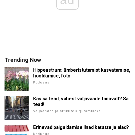
ad
Trending Now
Hippeastrum: ümberistutamist kasvatamise,
hooldamise, foto
Kodusus
Kas sa tead, vahest väljavaade tänavalt? Sa
tead!
Väljaanded ja artiklite kirjutamiseks
Erinevad paigaldamise linad katuste ja aiad?
Kodusus