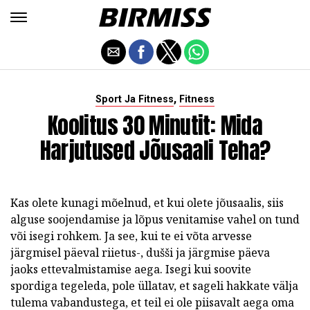
,
Sport Ja Fitness
Fitness
Koolitus 30 Minutit: Mida
Harjutused Jõusaali Teha?
Kas olete kunagi mõelnud, et kui olete jõusaalis, siis
alguse soojendamise ja lõpus venitamise vahel on tund
või isegi rohkem. Ja see, kui te ei võta arvesse
järgmisel päeval riietus-, dušši ja järgmise päeva
jaoks ettevalmistamise aega. Isegi kui soovite
spordiga tegeleda, pole üllatav, et sageli hakkate välja
tulema vabandustega, et teil ei ole piisavalt aega oma