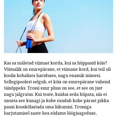
Kas sa mäletad viimast korda, kui sa hüppasid köis?
Võimalik on suurepärane, et viimane kord, kui teil oli
koolis kehalises hariduses, nagu enamik inimesi.
Sellegipoolest selgub, et köis on suurepärane vahend
täisõppeks. Trossi suur pluss on see, et see on just
nagu jalgratas. Kui teate, kuidas seda hüpata, siis ei
unusta see kunagi ja kohe suudab kohe pärast pikka
pausi kooskõlastada oma liikumisi. Trossiga
harjutamisel saate hea südame löögisageduse,