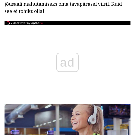
jõusaali mahutamiseks oma tavapärasel viisil. Kuid
see ei tohiks olla!
ad