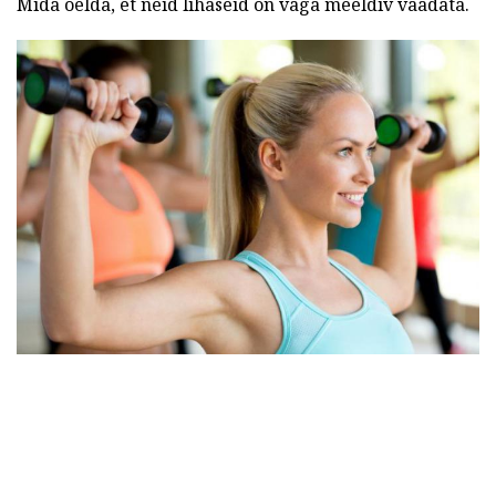
Mida öelda, et neid lihaseid on väga meeldiv vaadata.