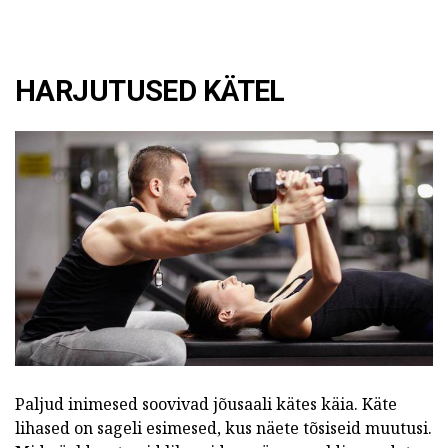
HARJUTUSED KÄTEL
Paljud inimesed soovivad jõusaali kätes käia. Käte
lihased on sageli esimesed, kus näete tõsiseid muutusi.