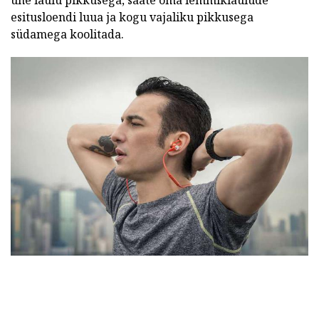
ühe laulu pikkusega, saate oma lemmiklaulude
esitusloendi luua ja kogu vajaliku pikkusega
südamega koolitada.