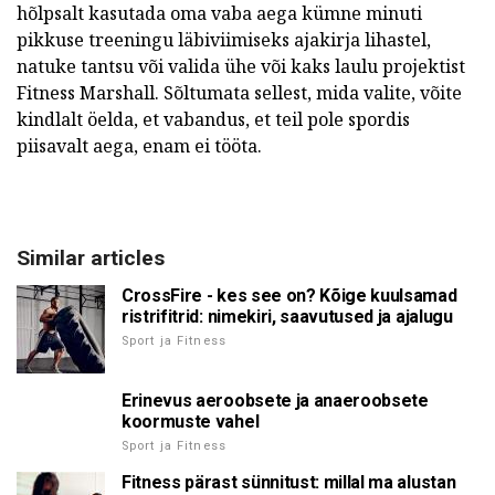
hõlpsalt kasutada oma vaba aega kümne minuti
pikkuse treeningu läbiviimiseks ajakirja lihastel,
natuke tantsu või valida ühe või kaks laulu projektist
Fitness Marshall. Sõltumata sellest, mida valite, võite
kindlalt öelda, et vabandus, et teil pole spordis
piisavalt aega, enam ei tööta.
Similar articles
CrossFire - kes see on? Kõige kuulsamad
ristrifitrid: nimekiri, saavutused ja ajalugu
Sport ja Fitness
Erinevus aeroobsete ja anaeroobsete
koormuste vahel
Sport ja Fitness
Fitness pärast sünnitust: millal ma alustan