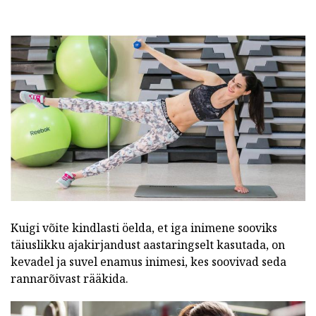
Kuigi võite kindlasti öelda, et iga inimene sooviks
täiuslikku ajakirjandust aastaringselt kasutada, on
kevadel ja suvel enamus inimesi, kes soovivad seda
rannarõivast rääkida.