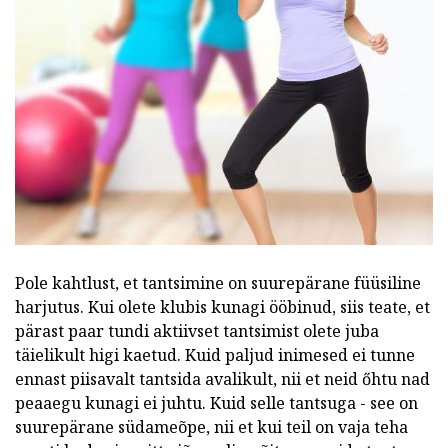
Pole kahtlust, et tantsimine on suurepärane füüsiline
harjutus. Kui olete klubis kunagi ööbinud, siis teate, et
pärast paar tundi aktiivset tantsimist olete juba
täielikult higi kaetud. Kuid paljud inimesed ei tunne
ennast piisavalt tantsida avalikult, nii et neid őhtu nad
peaaegu kunagi ei juhtu. Kuid selle tantsuga - see on
suurepärane südameõpe, nii et kui teil on vaja teha