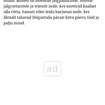
suund. Mõned on mõeldud jalgpalluritele, teistele
jalgratturitele ja teistele neile, kes soovivad kaalust
alla võtta. Samuti võite leida harjutusi neile, kes
lihtsalt tahavad lõõgastuda pärast kõva päeva tööd ja
palju muud.
ad