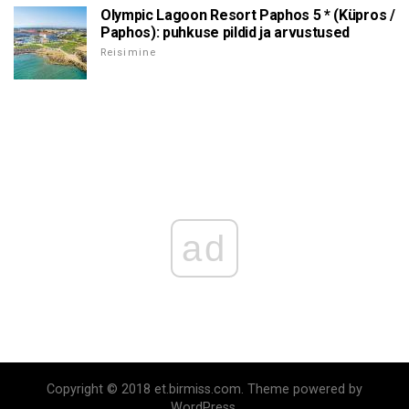
Olympic Lagoon Resort Paphos 5 * (Küpros /
Paphos): puhkuse pildid ja arvustused
Reisimine
ad
Copyright © 2018 et.birmiss.com. Theme powered by
WordPress.