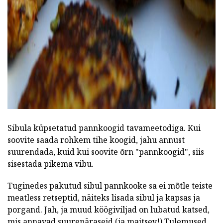
Sibula küpsetatud pannkoogid tavameetodiga. Kui
soovite saada rohkem tihe koogid, jahu annust
suurendada, kuid kui soovite õrn "pannkoogid", siis
sisestada pikema vibu.
Tuginedes pakutud sibul pannkooke sa ei mõtle teiste
meatless retseptid, näiteks lisada sibul ja kapsas ja
porgand. Jah, ja muud köögiviljad on lubatud katsed,
mis annavad suurepäraseid (ja maitsev!) Tulemused.