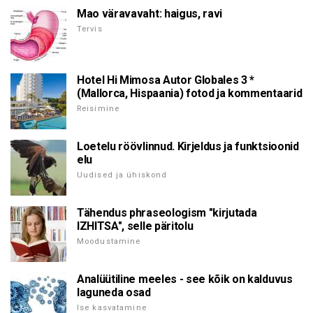
Mao väravavaht: haigus, ravi
Tervis
Hotel Hi Mimosa Autor Globales 3 *
(Mallorca, Hispaania) fotod ja kommentaarid
Reisimine
Loetelu röövlinnud. Kirjeldus ja funktsioonid
elu
Uudised ja ühiskond
Tähendus phraseologism "kirjutada
IZHITSA", selle päritolu
Moodustamine
Analüütiline meeles - see kõik on kalduvus
laguneda osad
Ise kasvatamine