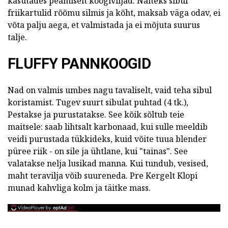
kasutades peamiselt köögiviljad. Näiteks sibul
friikartulid rõõmu silmis ja kõht, maksab väga odav, ei
võta palju aega, et valmistada ja ei mõjuta suurus
talje.
FLUFFY PANNKOOGID
Nad on valmis umbes nagu tavaliselt, vaid teha sibul
koristamist. Tugev suurt sibulat puhtad (4 tk.),
Pestakse ja purustatakse. See kõik sõltub teie
maitsele: saab lihtsalt karbonaad, kui sulle meeldib
veidi purustada tükkideks, kuid võite tuua blender
püree riik - on sile ja ühtlane, kui "tainas". See
valatakse nelja lusikad manna. Kui tundub, vesised,
maht teravilja võib suureneda. Pre Kergelt Klopi
munad kahvliga kolm ja täitke mass.