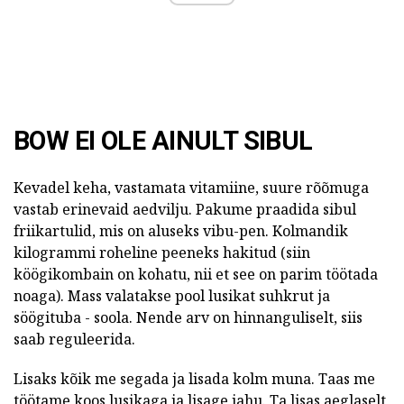
BOW EI OLE AINULT SIBUL
Kevadel keha, vastamata vitamiine, suure rõõmuga
vastab erinevaid aedvilju. Pakume praadida sibul
friikartulid, mis on aluseks vibu-pen. Kolmandik
kilogrammi roheline peeneks hakitud (siin
köögikombain on kohatu, nii et see on parim töötada
noaga). Mass valatakse pool lusikat suhkrut ja
söögituba - soola. Nende arv on hinnanguliselt, siis
saab reguleerida.
Lisaks kõik me segada ja lisada kolm muna. Taas me
töötame koos lusikaga ja lisage jahu. Ta lisas aeglaselt,