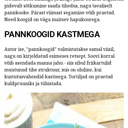
pidevalt sõtkumine saada tihedus, nagu tavaliselt
pannkooke. Pärast viimast segamine võib praetud.
Need koogid on väga maitsev hapukoorega.
PANNKOOGID KASTMEGA
Autor ise, "pannkoogid" valmistatakse samal viisil,
nagu on kirjeldatud esimeses retsept. Soovi korral
võib asendada manna jahu - siis sibul friikartulid
muutunud tihe struktuur, mis on oluline, kui
kustutusvahendid kastmega. Tortiljad on praetud
kuldpruuniks ja tühistada.