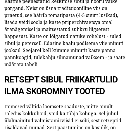
Kastme peenestatud keskmise sibul ja hõõru väike
porgand. Neist on üsna traditsiooniline viis on
praetud, see häirib tomatipasta (4-5 suurt lusikad),
lisada veidi soola ja kaste priperchivaetsya omal
äranägemisel ja maitsestatud suhkru liigsetest
happesust. Kaste on lõigatud natuke rohelust - suled
sibul ja petersell. Edasine kaalu podisema viie minuti
jooksul. Seejärel kell kümme minutit kaste panna
pannkoogid, tulekahju silmamunad vaiksem - ja saate
määrata tabeli.
RETSEPT SIBUL FRIIKARTULID
ILMA SKOROMNIY TOOTED
Inimesed vältida loomsete saaduste, mitte ainult
saledus kokkuhoid, vaid ka tühja kõhuga. Sel juhul
ülalmainitud valmistamisviisid ei sobi, sest retseptid
sisaldavad munad. Sest paastumine on kasulik, on