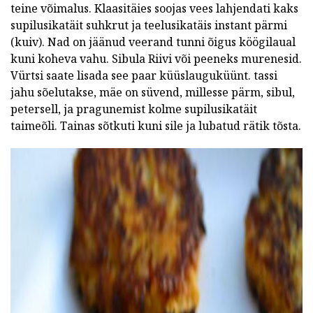
teine võimalus. Klaasitäies soojas vees lahjendati kaks
supilusikatäit suhkrut ja teelusikatäis instant pärmi
(kuiv). Nad on jäänud veerand tunni õigus köögilaual
kuni koheva vahu. Sibula Riivi või peeneks murenesid.
Vürtsi saate lisada see paar küüslauguküünt. tassi
jahu sõelutakse, mäe on süvend, millesse pärm, sibul,
petersell, ja pragunemist kolme supilusikatäit
taimeõli. Tainas sõtkuti kuni sile ja lubatud rätik tõsta.