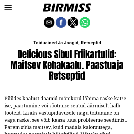
,
Toiduained Ja Joogid
Retseptid
Delicious Sibul Friikartulid:
Maitsev Kehakaalu. Paastuaja
Retseptid
Püüdes kaalust daamid mõnikord läbima raske katse
ise, paastumine või söötmise seatud äärmiselt halb
tooteid. Lisaks vastupidavusele nagu toitumine on
väga raske, see võib kaasa tuua probleeme seedimist.
Parem süüa maitsev, kuid madala kalorsusega,