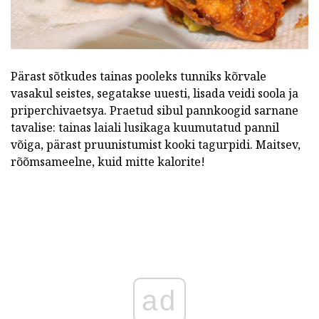
Pärast sõtkudes tainas pooleks tunniks kõrvale
vasakul seistes, segatakse uuesti, lisada veidi soola ja
priperchivaetsya. Praetud sibul pannkoogid sarnane
tavalise: tainas laiali lusikaga kuumutatud pannil
võiga, pärast pruunistumist kooki tagurpidi. Maitsev,
rõõmsameelne, kuid mitte kalorite!
ad