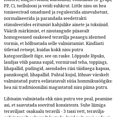
PP, C), tselluloosi ja veidi suhkrut. Little nisu on hea
toniseerivad omadused ja reguleerida ainevahetust,
normaliseerida ja parandada seedetrakti
stimuleerides eritumist kahjulike ainete ja toksiinid.
Väärib märkimist, et nisutangude piisavalt
homogeensed osakesed teravilja peaaegu identsed
vormis, et hõlbustada selle valmistamist. Kindlasti
ütlevad retsept, kuidas kokk nisu putru
kategooriliselt õige, see on raske. Lõppude lõpuks,
laudjas võib panna supid, vormiroad teha, toppings,
lihapallid, pudingid, asendades riisi täidisega kapsas,
pannkoogid, lihapallid. Puhtal kujul, lõhnav värskelt
valmistatud putru eelistatavalt süüa hommikusöögiks:
hea nii traditsioonilisi magustatud nisu piima putru.
Lihtsaim valmistada ehk nisu putru vee peal, peamine
asi, et saavutada soovitud konsistents. Suhe liimiga
teraviljast: osakaalu teravili - 3 tassi vett, teravilja-