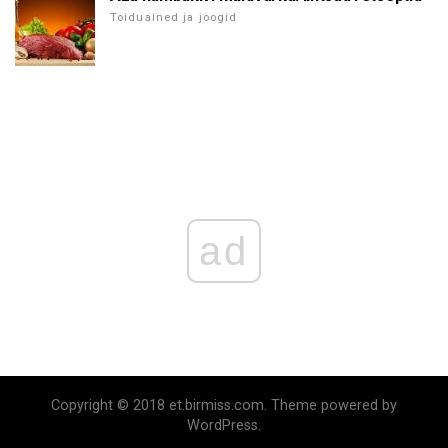
Toiduained ja joogid
ad
Copyright © 2018 et.birmiss.com. Theme powered by
WordPress.