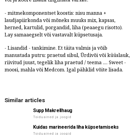
- mitmekomponentset koostis: nisu manna +
laudjapiirkonda või mõneks muuks mix, kapsas,
herned, kartulid, porgandid, liha (peaaegu risotto).
Lay samaaegselt või vastavalt küpsetusaja.
- Lisandid - tankimine. Et täita valmis ja võib
manustada putru: praetud sibul, Ürdivõi või küüslauk,
riivitud juust, tegelik liha praetud / teema .... Sweet -
moosi, mahla või Medcom. Igal pähklid võite lisada.
Similar articles
Supp Makrellhaug
Toiduained ja joogid
Kuidas marineerida liha küpsetamiseks
Toiduained ja joogid