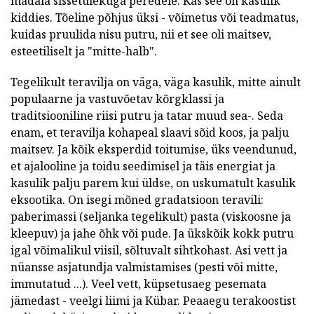
madala sissetulekuga peredele. Kas see on kasulik
kiddies. Tõeline põhjus üksi - võimetus või teadmatus,
kuidas pruulida nisu putru, nii et see oli maitsev,
esteetiliselt ja "mitte-halb".
Tegelikult teravilja on väga, väga kasulik, mitte ainult
populaarne ja vastuvõetav kõrgklassi ja
traditsiooniline riisi putru ja tatar muud sea-. Seda
enam, et teravilja kohapeal slaavi sõid koos, ja palju
maitsev. Ja kõik eksperdid toitumise, üks veendunud,
et ajalooline ja toidu seedimisel ja täis energiat ja
kasulik palju parem kui üldse, on uskumatult kasulik
eksootika. On isegi mõned gradatsioon teravili:
paberimassi (seljanka tegelikult) pasta (viskoosne ja
kleepuv) ja jahe õhk või pude. Ja ükskõik kokk putru
igal võimalikul viisil, sõltuvalt sihtkohast. Asi vett ja
nüansse asjatundja valmistamises (pesti või mitte,
immutatud ...). Veel vett, küpsetusaeg pesemata
jämedast - veelgi liimi ja Kübar. Peaaegu terakoostist