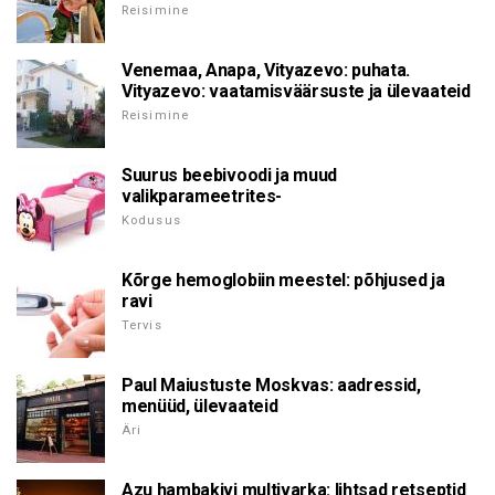
Reisimine
Venemaa, Anapa, Vityazevo: puhata.
Vityazevo: vaatamisväärsuste ja ülevaateid
Reisimine
Suurus beebivoodi ja muud
valikparameetrites-
Kodusus
Kõrge hemoglobiin meestel: põhjused ja
ravi
Tervis
Paul Maiustuste Moskvas: aadressid,
menüüd, ülevaateid
Äri
Azu hambakivi multivarka: lihtsad retseptid