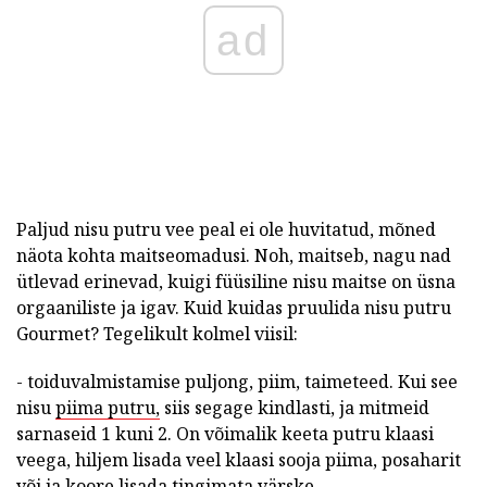
ad
Paljud nisu putru vee peal ei ole huvitatud, mõned
näota kohta maitseomadusi. Noh, maitseb, nagu nad
ütlevad erinevad, kuigi füüsiline nisu maitse on üsna
orgaaniliste ja igav. Kuid kuidas pruulida nisu putru
Gourmet? Tegelikult kolmel viisil:
- toiduvalmistamise puljong, piim, taimeteed. Kui see
nisu
piima putru,
siis segage kindlasti, ja mitmeid
sarnaseid 1 kuni 2. On võimalik keeta putru klaasi
veega, hiljem lisada veel klaasi sooja piima, posaharit
või ja koore lisada tingimata värske.