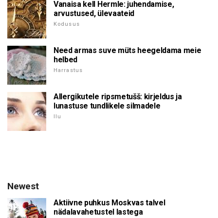
Vanaisa kell Hermle: juhendamise,
arvustused, ülevaateid
Kodusus
Need armas suve müts heegeldama meie
helbed
Harrastus
Allergikutele ripsmetušš: kirjeldus ja
lunastuse tundlikele silmadele
Ilu
Newest
Aktiivne puhkus Moskvas talvel
nädalavahetustel lastega