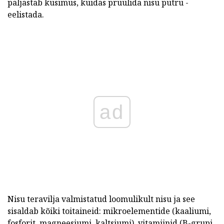
paljastab küsimus, kuidas pruulida nisu putru -
eelistada.
ad
Nisu teravilja valmistatud loomulikult nisu ja see
sisaldab kõiki toitaineid: mikroelementide (kaaliumi,
fosforit, magneesiumi, kaltsiumi), vitamiinid (B-grupi,