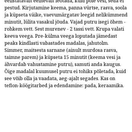
eelistatavalt eelnevalt leotada, kuid pole vesi, seda ei
pestud. Kirjutamine keema, panna vürtse, rasva, soola
ja küpseta väike, vaevumärgatav leegid nelikümmend
minutit, lülita vasakul jõuda. Vajad putru isegi õhem -
rohkem vett. Sest murenev - 2 tassi vett. Krupa valati
keeva veega. Pre-külma veega loputada jämedast
peaks kindlasti vabastades madalas, jahutolm.
Simmer, maitsesta sarnane (ainult murdosa rasva,
taimne parem) ja küpseta 15 minutit (keema vesi ja
ähvardab vahustamine putru), samuti anda kaugus.
Õige madalal kuumusel putru ei tohiks põletada, kuid
see võib olla ja vaadata, aeg-ajalt segades. Kas on
teflon-köögitarbed ja edendamine: pada, keraamika.