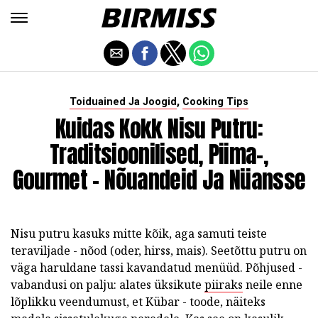
,
Toiduained Ja Joogid
Cooking Tips
Kuidas Kokk Nisu Putru:
Traditsioonilised, Piima-,
Gourmet - Nõuandeid Ja Nüansse
Nisu putru kasuks mitte kõik, aga samuti teiste
teraviljade - nõod (oder, hirss, mais). Seetõttu putru on
väga haruldane tassi kavandatud menüüd. Põhjused -
vabandusi on palju: alates üksikute
piiraks
neile enne
lõplikku veendumust, et Kübar - toode, näiteks