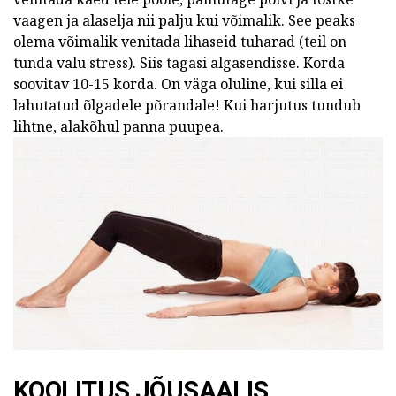
vaagen ja alaselja nii palju kui võimalik. See peaks
olema võimalik venitada lihaseid tuharad (teil on
tunda valu stress). Siis tagasi algasendisse. Korda
soovitav 10-15 korda. On väga oluline, kui silla ei
lahutatud õlgadele põrandale! Kui harjutus tundub
lihtne, alakõhul panna puupea.
KOOLITUS JÕUSAALIS