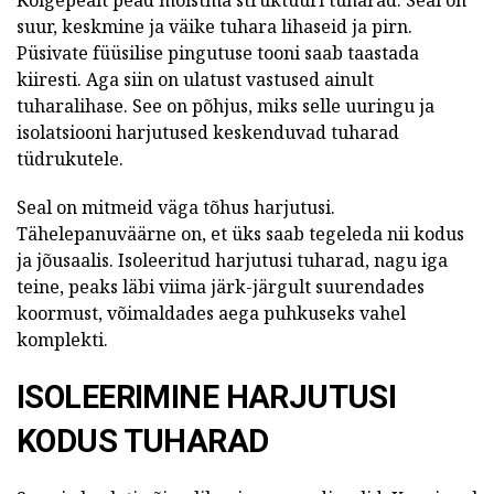
Kõigepealt pead mõistma struktuuri tuharad. Seal on
suur, keskmine ja väike tuhara lihaseid ja pirn.
Püsivate füüsilise pingutuse tooni saab taastada
kiiresti. Aga siin on ulatust vastused ainult
tuharalihase. See on põhjus, miks selle uuringu ja
isolatsiooni harjutused keskenduvad tuharad
tüdrukutele.
Seal on mitmeid väga tõhus harjutusi.
Tähelepanuväärne on, et üks saab tegeleda nii kodus
ja jõusaalis. Isoleeritud harjutusi tuharad, nagu iga
teine, peaks läbi viima järk-järgult suurendades
koormust, võimaldades aega puhkuseks vahel
komplekti.
ISOLEERIMINE HARJUTUSI
KODUS TUHARAD