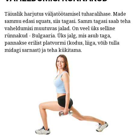
Täiuslik harjutus väljatöötamisel tuharalihase. Made
sammu edasi squats, siis tagasi. Samm tagasi saab teha
vaheldumisi muutuvas jalad. On veel üks selline
rünnakud - Bulgaaria. Üks jalg, mis asub taga,
pannakse erilist platvormi (kodus, liiga, võib tulla
midagi sarnast) ja teha kükitama.