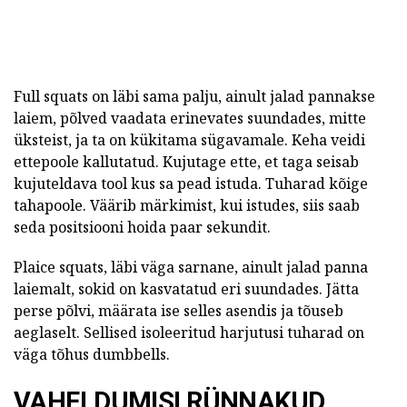
Full squats on läbi sama palju, ainult jalad pannakse
laiem, põlved vaadata erinevates suundades, mitte
üksteist, ja ta on kükitama sügavamale. Keha veidi
ettepoole kallutatud. Kujutage ette, et taga seisab
kujuteldava tool kus sa pead istuda. Tuharad kõige
tahapoole. Väärib märkimist, kui istudes, siis saab
seda positsiooni hoida paar sekundit.
Plaice squats, läbi väga sarnane, ainult jalad panna
laiemalt, sokid on kasvatatud eri suundades. Jätta
perse põlvi, määrata ise selles asendis ja tõuseb
aeglaselt. Sellised isoleeritud harjutusi tuharad on
väga tõhus dumbbells.
VAHELDUMISI RÜNNAKUD