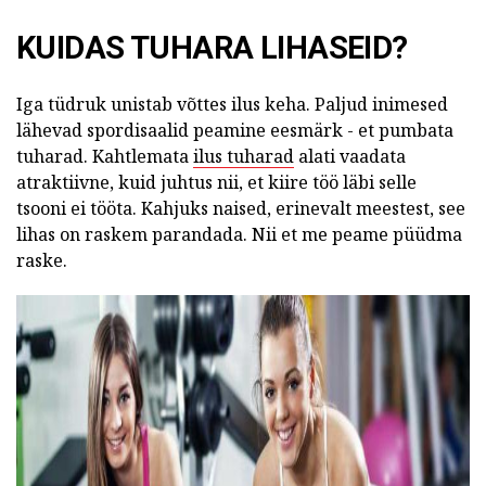
KUIDAS TUHARA LIHASEID?
Iga tüdruk unistab võttes ilus keha. Paljud inimesed
lähevad spordisaalid peamine eesmärk - et pumbata
tuharad. Kahtlemata
ilus tuharad
alati vaadata
atraktiivne, kuid juhtus nii, et kiire töö läbi selle
tsooni ei tööta. Kahjuks naised, erinevalt meestest, see
lihas on raskem parandada. Nii et me peame püüdma
raske.