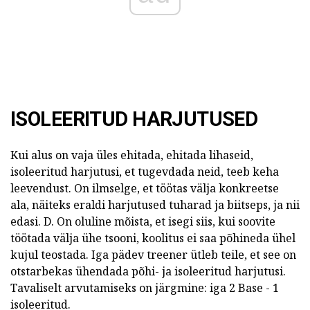
ISOLEERITUD HARJUTUSED
Kui alus on vaja üles ehitada, ehitada lihaseid,
isoleeritud harjutusi, et tugevdada neid, teeb keha
leevendust. On ilmselge, et töötas välja konkreetse
ala, näiteks eraldi harjutused tuharad ja biitseps, ja nii
edasi. D. On oluline mõista, et isegi siis, kui soovite
töötada välja ühe tsooni, koolitus ei saa põhineda ühel
kujul teostada. Iga pädev treener ütleb teile, et see on
otstarbekas ühendada põhi- ja isoleeritud harjutusi.
Tavaliselt arvutamiseks on järgmine: iga 2 Base - 1
isoleeritud.