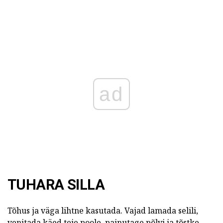
ad
TUHARA SILLA
Tõhus ja väga lihtne kasutada. Vajad lamada selili,
venitada käed teie poole, painutage põlvi ja tõstke