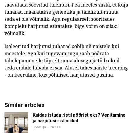
saavutada soovitud tulemusi. Pea meeles siiski, et kuju
tuharad määratakse geneetika ja täielikult muuta
seda ei ole võimalik. Aga regulaarselt sooritades
komplekt harjutusi esitatakse, õige vorm on siiski
võimalik.
Isoleeritud harjutusi tuharad sobib nii naistele kui
meestele. Aga kui tugevam sugu saab pöörata
tähelepanu neile täpselt sama alusega ja tüdrukud
seda endale lubada ei saa. Alusel tahes naiste treening
- on keeruline, kus põhilised harjutused püsima.
Similar articles
Kuidas istuda ristil nöörist eks? Venitamine
ja harjutusi rist niidist
Sport ja Fitness