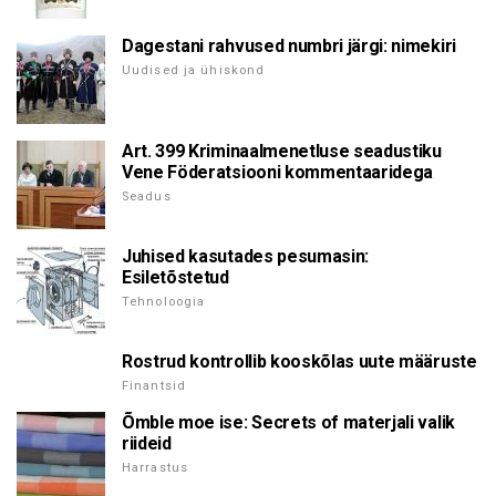
Dagestani rahvused numbri järgi: nimekiri
Uudised ja ühiskond
Art. 399 Kriminaalmenetluse seadustiku
Vene Föderatsiooni kommentaaridega
Seadus
Juhised kasutades pesumasin:
Esiletõstetud
Tehnoloogia
Rostrud kontrollib kooskõlas uute määruste
Finantsid
Õmble moe ise: Secrets of materjali valik
riideid
Harrastus