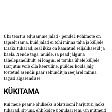
Üks teostus edusamme jalad - pendel. Põhimõte on
täpselt sama, kuid jalad ei tohi minna taha ja küljele.
Lisaks tuharad, seal ikka on kaasatud seljalihaseid ja
kaela. Nende taga, muide, sa pead jälgima
tähelepanelikult, ei longus, ei tõmba ühele küljele.
Harjutus võib olla keeruline, püüdes hoida jalg
tõstetud asendis paar sekundit ja seejärel minna
tagasi algasendisse.
KÜKITAMA
Kui meie peame oluliseks isolatsiooni harjutusi
jaoks
tuharad, sit-ups,
ehk kõige populaarsem. On mitmeid