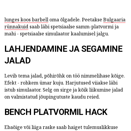
lunges koos barbell
oma õlgadele. Peetakse
Bulgaaria
rünnakuid
saab läbi spetsiaalse samm-platvormi ja
mahi - spetsiaalse simulaator kaalumisel jalgu.
LAHJENDAMINE JA SEGAMINE
JALAD
Levib tema jalad, põhirõhk on töö nimmelihase kõige.
Efekt - rohkem ümar kuju. Harjutused viiakse läbi
istub simulaator. Selg on sirge ja kõik liikumine jalad
on valmistatud jõupingutuste kaudu reied.
BENCH PLATVORMIL HACK
Ebaõige või liiga raske saab haiget tulemuslikkuse