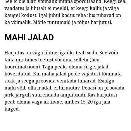
See ei ole alati võimalik minna spordisaalid. Keegi seal
vaadates ja lihtsalt ei meeldi, et keegi kallis ja väga
kaugel kodust. Igal juhul kodus teha ilus tuharad on
ka võimalik. Mõtle tuntumaid ja tõhus harjutusi.
MAHI JALAD
Harjutus on väga lihtne, igaüks teab seda. See võib
täita mis tahes toetust või ilma selleta (hea
koordinatsioon). Taga peaks olema sirge, jalad
kõverdatud. Kui maha jalad poole vajadust tõmmata
sokk ja seega proovida venitada tuharad. Esialgu
mahi võib olla madal, ei hirmutav. Peaasi on proovida
järk-järgult suurendada amplituudi. Kas harjutusi
peab olema väga aktiivne, umbes 15-20 iga jala
kiiged.