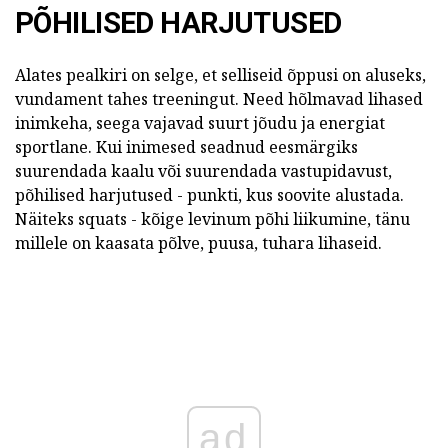
PÕHILISED HARJUTUSED
Alates pealkiri on selge, et selliseid õppusi on aluseks,
vundament tahes treeningut. Need hõlmavad lihased
inimkeha, seega vajavad suurt jõudu ja energiat
sportlane. Kui inimesed seadnud eesmärgiks
suurendada kaalu või suurendada vastupidavust,
põhilised harjutused - punkti, kus soovite alustada.
Näiteks squats - kõige levinum põhi liikumine, tänu
millele on kaasata põlve, puusa, tuhara lihaseid.
ad