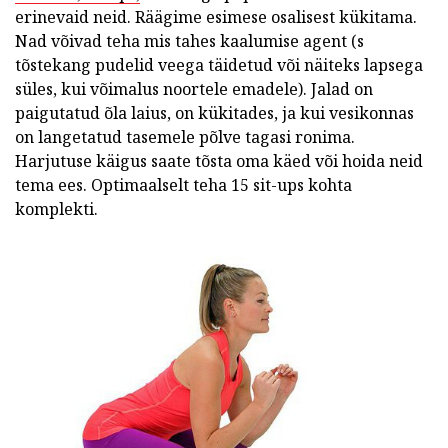
erinevaid neid. Räägime esimese osalisest kükitama.
Nad võivad teha mis tahes kaalumise agent (s
tõstekang pudelid veega täidetud või näiteks lapsega
süles, kui võimalus noortele emadele). Jalad on
paigutatud õla laius, on kükitades, ja kui vesikonnas
on langetatud tasemele põlve tagasi ronima.
Harjutuse käigus saate tõsta oma käed või hoida neid
tema ees. Optimaalselt teha 15 sit-ups kohta
komplekti.