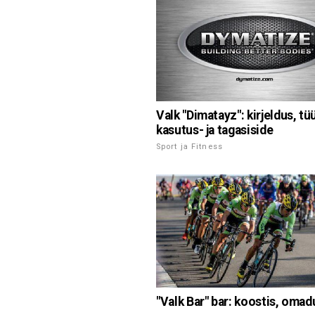
Valk "Dimatayz": kirjeldus, tü
kasutus- ja tagasiside
Sport ja Fitness
"Valk Bar" bar: koostis, oma