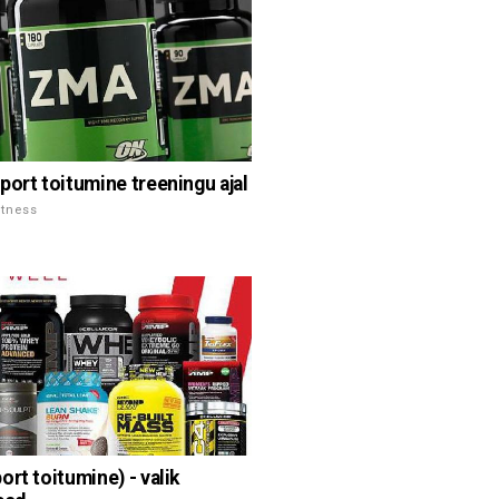
port toitumine treeningu ajal
itness
ort toitumine) - valik