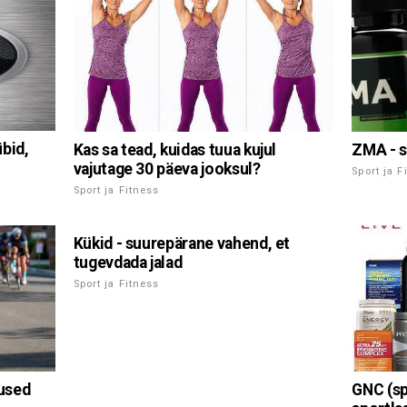
übid,
Kas sa tead, kuidas tuua kujul
ZMA - s
vajutage 30 päeva jooksul?
Sport ja F
Sport ja Fitness
Kükid - suurepärane vahend, et
tugevdada jalad
Sport ja Fitness
dused
GNC (sp