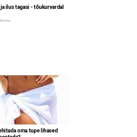
a ilus tagasi - tõukurvardal
itness
ehitada oma tupe lihased