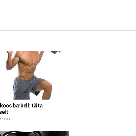
koos barbell: täita
selt
itness