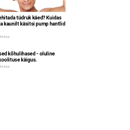
ehitada tüdruk käed? Kuidas
 ja kaunilt käsitsi pump hantlid
itness
sed kõhulihased - oluline
koolituse käigus.
itness