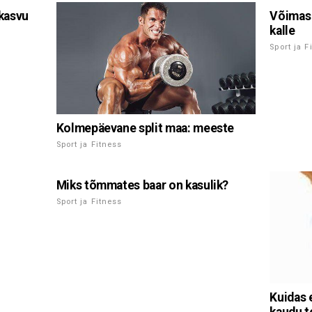
kasvu
Võimas j
kalle
Sport ja F
Kolmepäevane split maa: meeste
Sport ja Fitness
Miks tõmmates baar on kasulik?
Sport ja Fitness
Kuidas 