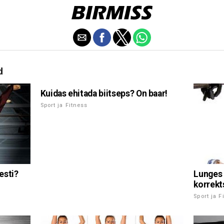
d
Kuidas ehitada biitseps? On baar!
Sport ja Fitness
esti?
Lunges 
korrekt
Sport ja F