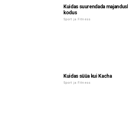
Kuidas suurendada majandus
kodus
Sport ja Fitness
Kuidas süüa kui Kacha
Sport ja Fitness