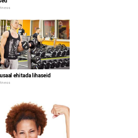
sed
itness
usaal ehitada lihaseid
itness