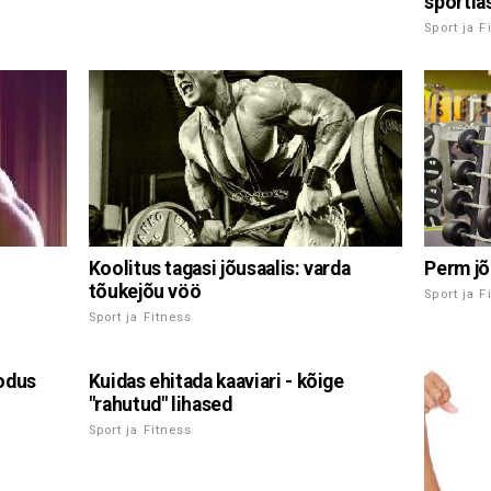
sportla
Sport ja F
Koolitus tagasi jõusaalis: varda
Perm jõ
tõukejõu vöö
Sport ja F
Sport ja Fitness
odus
Kuidas ehitada kaaviari - kõige
"rahutud" lihased
Sport ja Fitness